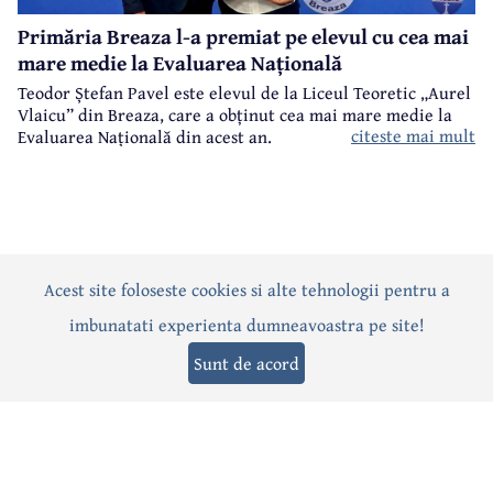
Primăria Breaza l-a premiat pe elevul cu cea mai
mare medie la Evaluarea Națională
Teodor Ștefan Pavel este elevul de la Liceul Teoretic „Aurel
Vlaicu” din Breaza, care a obținut cea mai mare medie la
citeste mai mult
Evaluarea Națională din acest an.
Acest site foloseste cookies si alte tehnologii pentru a
Actualitate
Politică
Social
Eveniment
Interviuri
imbunatati experienta dumneavoastra pe site!
Sănătate
Editorial
Sport
Anunțuri
Joburi
Turism
Sunt de acord
Termeni și condiții
-
Politica de confidențialitate
-
Politica cookies
© 2026 Câmpina TV