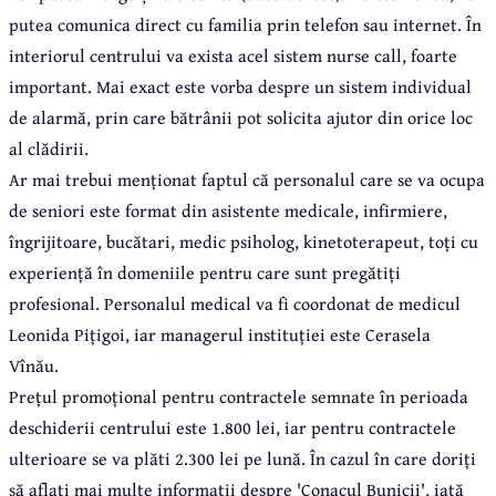
putea comunica direct cu familia prin telefon sau internet. În
interiorul centrului va exista acel sistem nurse call, foarte
important. Mai exact este vorba despre un sistem individual
de alarmă, prin care bătrânii pot solicita ajutor din orice loc
al clădirii.
Ar mai trebui menționat faptul că personalul care se va ocupa
de seniori este format din asistente medicale, infirmiere,
îngrijitoare, bucătari, medic psiholog, kinetoterapeut, toți cu
experiență în domeniile pentru care sunt pregătiți
profesional. Personalul medical va fi coordonat de medicul
Leonida Pițigoi, iar managerul instituției este Cerasela
Vînău.
Prețul promoțional pentru contractele semnate în perioada
deschiderii centrului este 1.800 lei, iar pentru contractele
ulterioare se va plăti 2.300 lei pe lună. În cazul în care doriți
să aflați mai multe informații despre 'Conacul Bunicii', iată