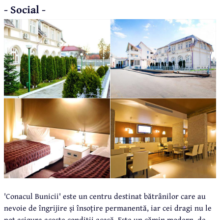
- Social -
'Conacul Bunicii' este un centru destinat bătrânilor care au
nevoie de îngrijire și însoțire permanentă, iar cei dragi nu le
pot asigura aceste condiții acasă. Este un cămin modern, de