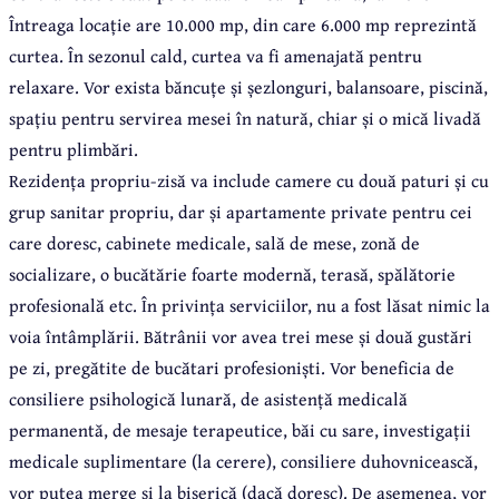
Întreaga locație are 10.000 mp, din care 6.000 mp reprezintă
curtea. În sezonul cald, curtea va fi amenajată pentru
relaxare. Vor exista băncuțe și șezlonguri, balansoare, piscină,
spațiu pentru servirea mesei în natură, chiar și o mică livadă
pentru plimbări.
Rezidența propriu-zisă va include camere cu două paturi și cu
grup sanitar propriu, dar și apartamente private pentru cei
care doresc, cabinete medicale, sală de mese, zonă de
socializare, o bucătărie foarte modernă, terasă, spălătorie
profesională etc. În privința serviciilor, nu a fost lăsat nimic la
voia întâmplării. Bătrânii vor avea trei mese și două gustări
pe zi, pregătite de bucătari profesioniști. Vor beneficia de
consiliere psihologică lunară, de asistență medicală
permanentă, de mesaje terapeutice, băi cu sare, investigații
medicale suplimentare (la cerere), consiliere duhovnicească,
vor putea merge și la biserică (dacă doresc). De asemenea, vor