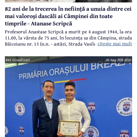
82 ani de la trecerea în neființă a unuia dintre cei
mai valoroși dascăli ai Câmpinei din toate
timprile - Atanase Scripcă
Profesorul Anastase Scripcă a murit pe 4 august 1944, la ora
11.00, la vârsta de 75 ani, în locuinţa sa din Câmpina, strada
citeste mai mult
Băicoianu nr. 13 (n.n. - astăzi, Strada Vasile Alecsandri).
Este înmormântat în cimitirul central (Bobâlna de azi).
Ulterior, meşterul popular Nicolae Goage aşează aici, în
841 vizualizari
03 Aug 2026 20:43
memoria sa şi a soţiei, Maria Scripcă, o troiţă din lemn
sculptat,care astăzi, din păcate, nu mai există.