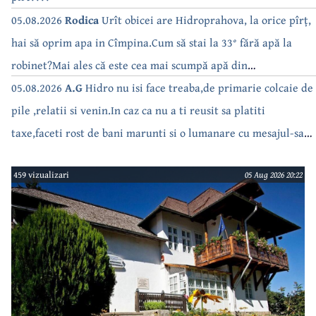
05.08.2026
Rodica
Urît obicei are Hidroprahova, la orice pîrț,
hai să oprim apa in Cîmpina.Cum să stai la 33° fără apă la
robinet?Mai ales că este cea mai scumpă apă din
Romînua.RUȘINE!
05.08.2026
A.G
Hidro nu isi face treaba,de primarie colcaie de
pile ,relatii si venin.In caz ca nu a ti reusit sa platiti
taxe,faceti rost de bani marunti si o lumanare cu mesajul-sa
fie primit.Toti astia care nu isi fac treaba ar trebui masiv dati
459 vizualizari
05 Aug 2026 20:22
in judecata..Isi bat joc pe nervii vostrii.Are Nanu curaj si
primarita daca pana in iarna e cu repetare cu Hidro sa plece
acasa cu totii.