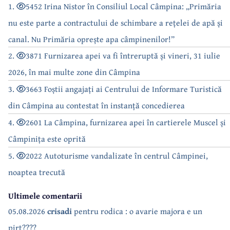
1.
5452 Irina Nistor în Consiliul Local Câmpina: „Primăria
nu este parte a contractului de schimbare a rețelei de apă și
canal. Nu Primăria oprește apa câmpinenilor!”
2.
3871 Furnizarea apei va fi întreruptă și vineri, 31 iulie
2026, în mai multe zone din Câmpina
3.
3663 Foștii angajați ai Centrului de Informare Turistică
din Câmpina au contestat în instanță concedierea
4.
2601 La Câmpina, furnizarea apei în cartierele Muscel și
Câmpinița este oprită
5.
2022 Autoturisme vandalizate în centrul Câmpinei,
noaptea trecută
Ultimele comentarii
05.08.2026
crisadi
pentru rodica : o avarie majora e un
pirt????