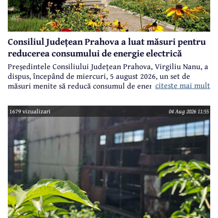
Consiliul Județean Prahova a luat măsuri pentru
reducerea consumului de energie electrică
Președintele Consiliului Județean Prahova, Virgiliu Nanu, a
dispus, începând de miercuri, 5 august 2026, un set de
citeste mai mult
măsuri menite să reducă consumul de energie electrică în
toate imobilele aflate în proprietatea Consiliului Județean,
ca parte a unui demers mai amplu de utilizare responsabilă
1679 vizualizari
04 Aug 2026 11:55
a fondurilor publice.