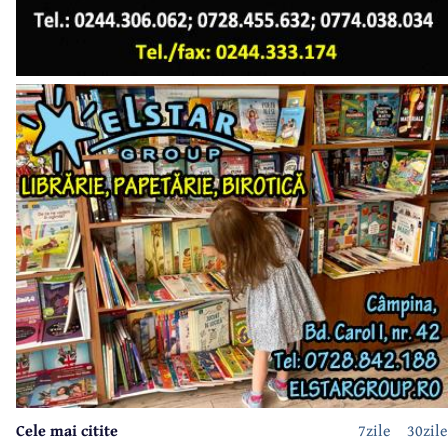
Cele mai citite
7zile
30zile