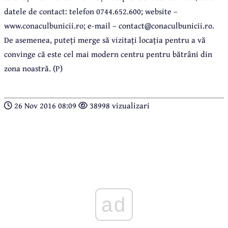
datele de contact: telefon 0744.652.600; website –
www.conaculbunicii.ro; e-mail – contact@conaculbunicii.ro.
De asemenea, puteți merge să vizitați locația pentru a vă
convinge că este cel mai modern centru pentru bătrâni din
zona noastră. (P)
26 Nov 2016 08:09
38998 vizualizari
ad