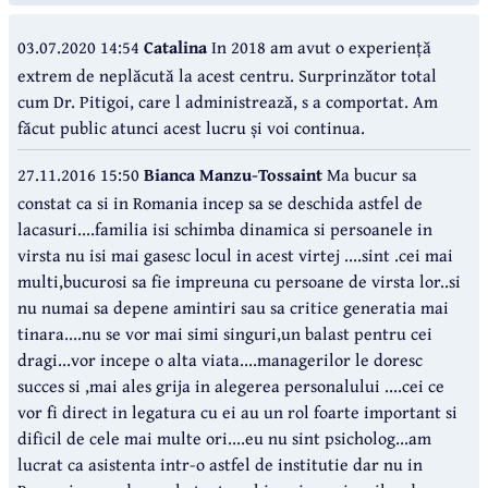
03.07.2020 14:54
Catalina
In 2018 am avut o experiență
extrem de neplăcută la acest centru. Surprinzător total
cum Dr. Pitigoi, care l administrează, s a comportat. Am
făcut public atunci acest lucru și voi continua.
27.11.2016 15:50
Bianca Manzu-Tossaint
Ma bucur sa
constat ca si in Romania incep sa se deschida astfel de
lacasuri....familia isi schimba dinamica si persoanele in
virsta nu isi mai gasesc locul in acest virtej ....sint .cei mai
multi,bucurosi sa fie impreuna cu persoane de virsta lor..si
nu numai sa depene amintiri sau sa critice generatia mai
tinara....nu se vor mai simi singuri,un balast pentru cei
dragi...vor incepe o alta viata....managerilor le doresc
succes si ,mai ales grija in alegerea personalului ....cei ce
vor fi direct in legatura cu ei au un rol foarte important si
dificil de cele mai multe ori....eu nu sint psicholog...am
lucrat ca asistenta intr-o astfel de institutie dar nu in