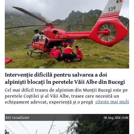
Intervenție dificilă pentru salvarea a doi
alpiniști blocați în peretele Văii Albe din Bucegi
Cel mai dificil traseu de alpinism din Munții Bucegi este pe
peretele Coștilei și al Văii Albe, trasee care necesită un
citeste mai mult
echipament adevcat, experiență și o pregătire specifică.
832 vizualizari
08 Aug 2026 15:06