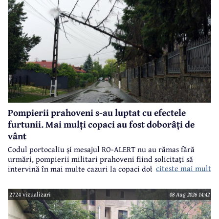
Pompierii prahoveni s-au luptat cu efectele
furtunii. Mai mulți copaci au fost doborâți de
vânt
Codul portocaliu și mesajul RO-ALERT nu au rămas fără
urmări, pompierii militari prahoveni fiind solicitați să
citeste mai mult
intervină în mai multe cazuri la copaci doborâți în urma
furtunii de sâmbătă de la prânz.
2724 vizualizari
08 Aug 2026 14:42