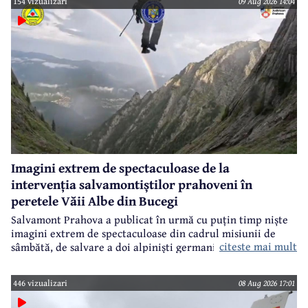
154 vizualizari
09 Aug 2026 14:04
Imagini extrem de spectaculoase de la
intervenția salvamontiștilor prahoveni în
peretele Văii Albe din Bucegi
Salvamont Prahova a publicat în urmă cu puțin timp niște
imagini extrem de spectaculoase din cadrul misiunii de
citeste mai mult
sâmbătă, de salvare a doi alpiniști germani din peretele
Văii Albe, din Bucegi.
446 vizualizari
08 Aug 2026 17:01