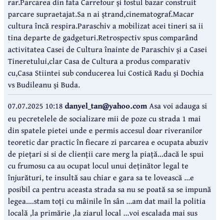
rar.Parcarea din fata Carrefour și fostul bazar construit
parcare supraetajat.Sa n ai ștrand,cinematograf.Macar
cultura încă respira.Paraschiv a mobilizat acei tineri sa ii
tina departe de gadgeturi.Retrospectiv spus comparând
activitatea Casei de Cultura înainte de Paraschiv și a Casei
Tineretului,clar Casa de Cultura a produs comparativ
cu,Casa Stiintei sub conducerea lui Costică Radu și Dochia
vs Budileanu și Buda.
07.07.2025 10:18
danyel_tan@yahoo.com
Asa voi adauga si
eu pecretelele de socializare mii de poze cu strada 1 mai
din spatele pietei unde e permis accesul doar riveranilor
teoretic dar practic în fiecare zi parcarea e ocupata abuziv
de piețari si si de clienții care merg la piață...dacă le spui
cu frumosu ca au ocupat locul unui deținător legal te
înjurături, te insultă sau chiar e gara sa te lovească ...e
posibil ca pentru aceasta strada sa nu se poată sa se impună
legea....stam toți cu mâinile în sân ...am dat mail la politia
locală ,la primărie ,la ziarul local ...voi escalada mai sus