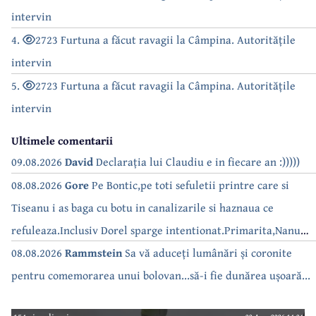
intervin
4.
2723 Furtuna a făcut ravagii la Câmpina. Autoritățile
intervin
5.
2723 Furtuna a făcut ravagii la Câmpina. Autoritățile
intervin
Ultimele comentarii
09.08.2026
David
Declarația lui Claudiu e in fiecare an :)))))
08.08.2026
Gore
Pe Bontic,pe toti sefuletii printre care si
Tiseanu i as baga cu botu in canalizarile si haznaua ce
refuleaza.Inclusiv Dorel sparge intentionat.Primarita,Nanu
bea apa de la robinet.Asta as intreba o si pe Izabel Mitrea
08.08.2026
Rammstein
Sa vă aduceți lumânări și coronite
pentru comemorarea unui bolovan...să-i fie dunărea ușoară...