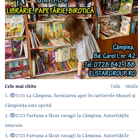
Cele mai citite
7zile
30zile
1.
3131 La Câmpina, furnizarea apei în cartierele Muscel și
Câmpinița este oprită
2.
2723 Furtuna a făcut ravagii la Câmpina. Autoritățile
intervin
3.
2723 Furtuna a făcut ravagii la Câmpina. Autoritățile