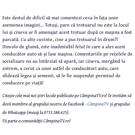
Este destul de dificil să mai comentezi ceva în fața unor
asemenea imagini... Totuși, pare că trotuarul nu este la locul
lui și cineva ar fi amenajat acest trotuar după ce mașina a fost
parcată. Cu alte cuvinte, cine a pus trotuarul în drum?!
Dincolo de glumă, este inadmisibil felul în care a ales acest
conducător auto să-și lase mașina. Comentariile pe rețelele de
socializare nu au întârziat să apară, iar cineva, mergând la
extrem, a cerut ca unor astfel de conducători auto, care
sfidează legea și semenii, să le fie suspendat permisul de
conducere pe viață!
Citește cele mai noi știri locale publicate pe CâmpinaTV.ro! Te invităm să
devii membru al grupului nostru de Facebook -
CâmpinaTV
și grupului
de Whatsapp (mesaj la 0733.388.425).
Fii parte a comunității CâmpinaTV.ro!