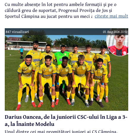
Cu multe absențe în lot pentru ambele formații și pe o
căldură greu de suportat, Progresul Provița de Jos și
citeste mai mult
Sportul Câmpina au jucat pentru un meci amical.
847 vizualizari
01 Aug 2026 21:51
Darius Oancea, de la juniorii CSC-ului în Liga a 3-
a, la Înainte Modelu
Unul dintre cei mai promițători juniori ai CS Câmpina,