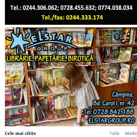
Cele mai citite
7zile
30zile