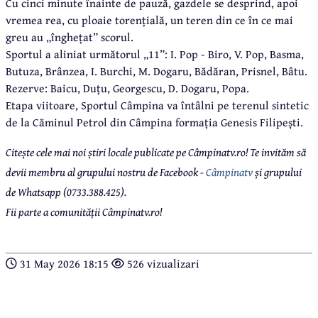
Cu cinci minute înainte de pauză, gazdele se desprind, apoi
vremea rea, cu ploaie torențială, un teren din ce în ce mai
greu au „înghețat” scorul.
Sportul a aliniat următorul „11”: I. Pop - Biro, V. Pop, Basma,
Butuza, Brânzea, I. Burchi, M. Dogaru, Bădăran, Prisnel, Bâtu.
Rezerve: Baicu, Duțu, Georgescu, D. Dogaru, Popa.
Etapa viitoare, Sportul Câmpina va întâlni pe terenul sintetic
de la Căminul Petrol din Câmpina formația Genesis Filipești.
Citește cele mai noi știri locale publicate pe Câmpinatv.ro! Te invităm să
devii membru al grupului nostru de Facebook -
Câmpinatv
și grupului
de Whatsapp (0733.388.425).
Fii parte a comunității Câmpinatv.ro!
31 May 2026 18:15
526 vizualizari