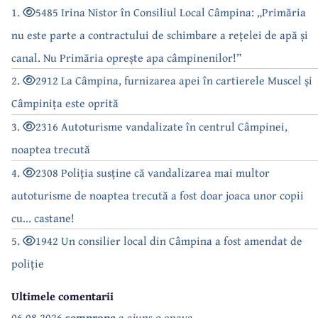
1.
5485 Irina Nistor în Consiliul Local Câmpina: „Primăria
nu este parte a contractului de schimbare a rețelei de apă și
canal. Nu Primăria oprește apa câmpinenilor!”
2.
2912 La Câmpina, furnizarea apei în cartierele Muscel și
Câmpinița este oprită
3.
2316 Autoturisme vandalizate în centrul Câmpinei,
noaptea trecută
4.
2308 Poliția susține că vandalizarea mai multor
autoturisme de noaptea trecută a fost doar joaca unor copii
cu... castane!
5.
1942 Un consilier local din Câmpina a fost amendat de
poliție
Ultimele comentarii
06.08.2026
semprona
a ajuns o epava