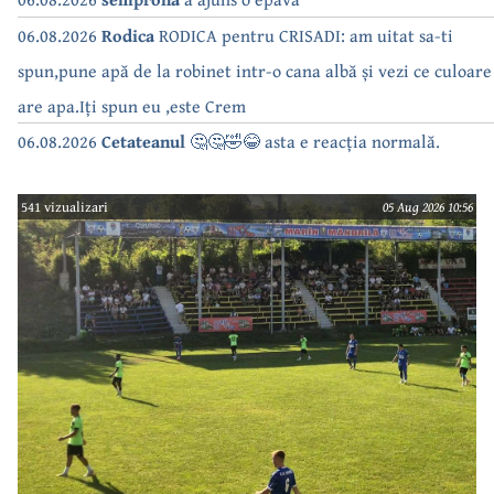
06.08.2026
Rodica
RODICA pentru CRISADI: am uitat sa-ti
spun,pune apă de la robinet intr-o cana albă și vezi ce culoare
are apa.Iți spun eu ,este Crem
06.08.2026
Cetateanul
🤔🤔🤣😂 asta e reacția normală.
541 vizualizari
05 Aug 2026 10:56