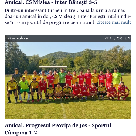
Amical. CS Mislea - Inter Bănești 3-5
Dintr-un interesant turneu în trei, până la urmă a rămas
doar un amical în doi, CS Mislea și Inter Bănești întâlnindu-
citeste mai mult
se într-un joc util de pregătire pentru ambele formații.
489 vizualizari
02 Aug 2026 13:22
Amical. Progresul Provița de Jos - Sportul
Câmpina 1-2