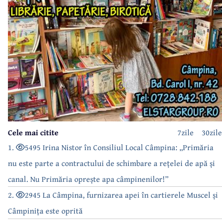
Cele mai citite
7zile
30zile
1.
5495 Irina Nistor în Consiliul Local Câmpina: „Primăria
nu este parte a contractului de schimbare a rețelei de apă și
canal. Nu Primăria oprește apa câmpinenilor!”
2.
2945 La Câmpina, furnizarea apei în cartierele Muscel și
Câmpinița este oprită