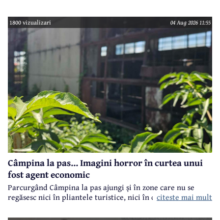
toate imobilele aflate în proprietatea Consiliului Județean,
ca parte a unui demers mai amplu de utilizare responsabilă
1800 vizualizari
04 Aug 2026 11:55
a fondurilor publice.
Câmpina la pas... Imagini horror în curtea unui
fost agent economic
Parcurgând Câmpina la pas ajungi și în zone care nu se
regăsesc nici în pliantele turistice, nici în cele.. electorale.
citeste mai mult