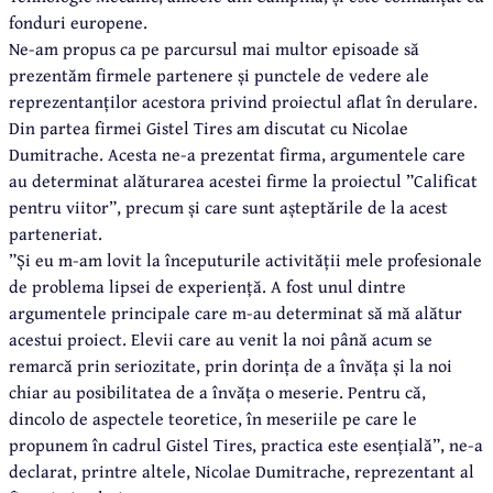
fonduri europene.
Ne-am propus ca pe parcursul mai multor episoade să
prezentăm firmele partenere și punctele de vedere ale
reprezentanților acestora privind proiectul aflat în derulare.
Din partea firmei Gistel Tires am discutat cu Nicolae
Dumitrache. Acesta ne-a prezentat firma, argumentele care
au determinat alăturarea acestei firme la proiectul ”Calificat
pentru viitor”, precum și care sunt așteptările de la acest
parteneriat.
”Și eu m-am lovit la începuturile activității mele profesionale
de problema lipsei de experiență. A fost unul dintre
argumentele principale care m-au determinat să mă alătur
acestui proiect. Elevii care au venit la noi până acum se
remarcă prin seriozitate, prin dorința de a învăța și la noi
chiar au posibilitatea de a învăța o meserie. Pentru că,
dincolo de aspectele teoretice, în meseriile pe care le
propunem în cadrul Gistel Tires, practica este esențială”, ne-a
declarat, printre altele, Nicolae Dumitrache, reprezentant al