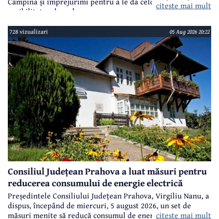
Câmpina și împrejurimi pentru a le da celor interesați
citeste mai mult
posibilitatea de a alege.
728 vizualizari
05 Aug 2026 20:22
Consiliul Județean Prahova a luat măsuri pentru
reducerea consumului de energie electrică
Președintele Consiliului Județean Prahova, Virgiliu Nanu, a
dispus, începând de miercuri, 5 august 2026, un set de
citeste mai mult
măsuri menite să reducă consumul de energie electrică în