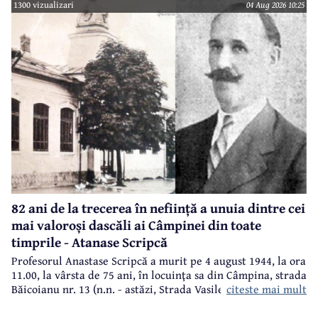
1300 vizualizari
04 Aug 2026 10:25
82 ani de la trecerea în neființă a unuia dintre cei
mai valoroși dascăli ai Câmpinei din toate
timprile - Atanase Scripcă
Profesorul Anastase Scripcă a murit pe 4 august 1944, la ora
11.00, la vârsta de 75 ani, în locuinţa sa din Câmpina, strada
citeste mai mult
Băicoianu nr. 13 (n.n. - astăzi, Strada Vasile Alecsandri).
Este înmormântat în cimitirul central (Bobâlna de azi).
Ulterior, meşterul popular Nicolae Goage aşează aici, în