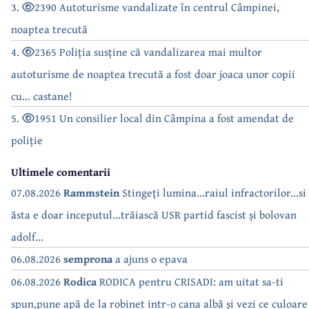
3.
2390 Autoturisme vandalizate în centrul Câmpinei,
noaptea trecută
4.
2365 Poliția susține că vandalizarea mai multor
autoturisme de noaptea trecută a fost doar joaca unor copii
cu... castane!
5.
1951 Un consilier local din Câmpina a fost amendat de
poliție
Ultimele comentarii
07.08.2026
Rammstein
Stingeți lumina...raiul infractorilor...si
ăsta e doar inceputul...trăiască USR partid fascist și bolovan
adolf...
06.08.2026
semprona
a ajuns o epava
06.08.2026
Rodica
RODICA pentru CRISADI: am uitat sa-ti
spun,pune apă de la robinet intr-o cana albă și vezi ce culoare