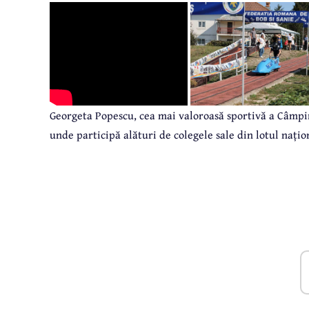
Georgeta Popescu, cea mai valoroasă sportivă a Câmpin
unde participă alături de colegele sale din lotul națio