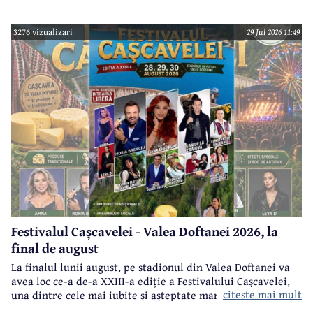
3276 vizualizari
29 Jul 2026 11:49
Festivalul Cașcavelei - Valea Doftanei 2026, la
final de august
La finalul lunii august, pe stadionul din Valea Doftanei va
avea loc ce-a de-a XXIII-a ediție a Festivalului Cașcavelei,
citeste mai mult
una dintre cele mai iubite și așteptate manifestări de acest
gen din județul Prahova.