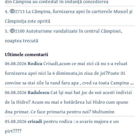
din Câmpina au contestat în instanță concedierea
4.
2713 La Câmpina, furnizarea apei în cartierele Muscel și
Câmpinița este oprită
5.
2100 Autoturisme vandalizate în centrul Câmpinei,
noaptea trecută
Ultimele comentarii
06.08.2026
Rodica
Crisadi,acum ce mai zici că nu s-a reluat
furnizarea apei nici la 6 dimineata,in ziua de joi?Poate iti
convine sa stai zile la rand fara apa , cred ca toata Campina s-
a săturat de cate ori se tot oprește apa!!
06.08.2026
Radulescu
Cat își mai bat joc de noi acesti indivizi
de la Hidro? Acum nu mai e hotărârea lui Hidro cum spune
dna primar. Ce face primaria pentru noi? Multumim
05.08.2026
crisadi
pentru rodica : o avarie majora e un
pirt????