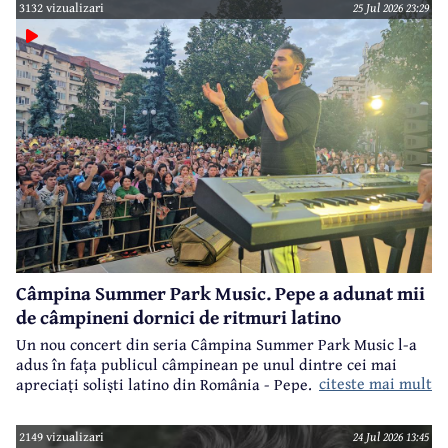
3132 vizualizari
25 Jul 2026 23:29
Câmpina Summer Park Music. Pepe a adunat mii
de câmpineni dornici de ritmuri latino
Un nou concert din seria Câmpina Summer Park Music l-a
adus în fața publicul câmpinean pe unul dintre cei mai
citeste mai mult
apreciați soliști latino din România - Pepe.
2149 vizualizari
24 Jul 2026 13:45