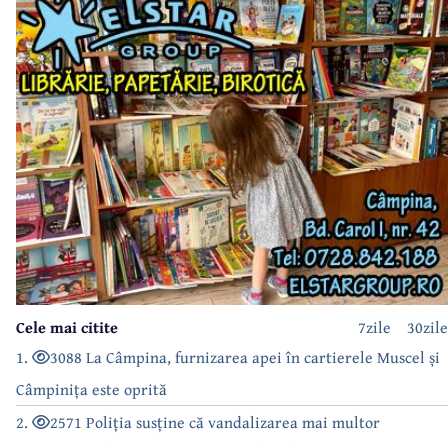
Cele mai citite
7zile
30zile
1.
3088 La Câmpina, furnizarea apei în cartierele Muscel și
Câmpinița este oprită
2.
2571 Poliția susține că vandalizarea mai multor