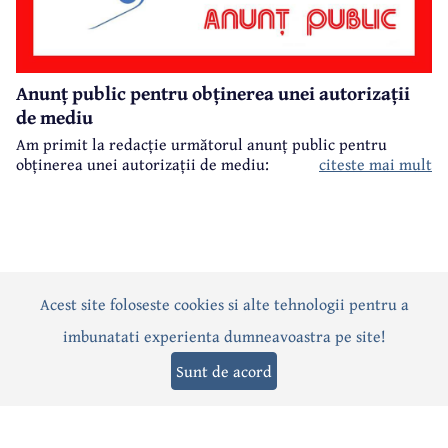
Anunț public pentru obținerea unei autorizații
de mediu
Am primit la redacție următorul anunț public pentru
obținerea unei autorizații de mediu:
citeste mai mult
Acest site foloseste cookies si alte tehnologii pentru a
Actualitate
Politică
Social
Eveniment
Interviuri
imbunatati experienta dumneavoastra pe site!
Sănătate
Editorial
Sport
Anunțuri
Joburi
Turism
Sunt de acord
Termeni și condiții
-
Politica de confidențialitate
-
Politica cookies