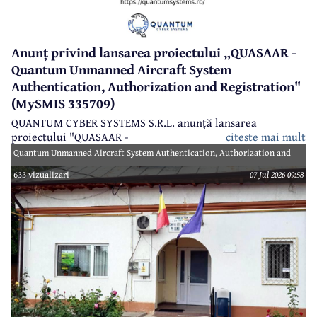
Anunț privind lansarea proiectului „QUASAAR -
Quantum Unmanned Aircraft System
Authentication, Authorization and Registration"
(MySMIS 335709)
QUANTUM CYBER SYSTEMS S.R.L. anunță lansarea
proiectului "QUASAAR -
citeste mai mult
Quantum Unmanned Aircraft System Authentication, Authorization and
Registration" (MySMIS 335709), finanțat prin Programul Creștere
633 vizualizari
07 Jul 2026 09:58
Inteligentă, Digitalizare și Instrumente Financiare 2021-2027 (PoCIDIF) din
Fondul European de Dezvoltare Regională (FEDR).