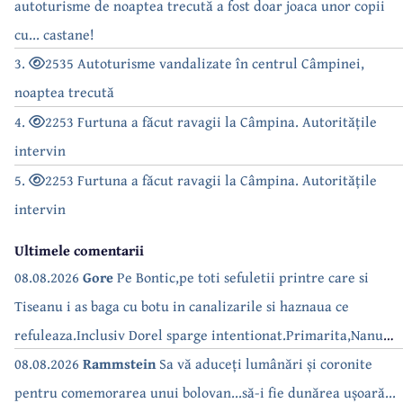
autoturisme de noaptea trecută a fost doar joaca unor copii
cu... castane!
3.
2535 Autoturisme vandalizate în centrul Câmpinei,
noaptea trecută
4.
2253 Furtuna a făcut ravagii la Câmpina. Autoritățile
intervin
5.
2253 Furtuna a făcut ravagii la Câmpina. Autoritățile
intervin
Ultimele comentarii
08.08.2026
Gore
Pe Bontic,pe toti sefuletii printre care si
Tiseanu i as baga cu botu in canalizarile si haznaua ce
refuleaza.Inclusiv Dorel sparge intentionat.Primarita,Nanu
bea apa de la robinet.Asta as intreba o si pe Izabel Mitrea
08.08.2026
Rammstein
Sa vă aduceți lumânări și coronite
pentru comemorarea unui bolovan...să-i fie dunărea ușoară...