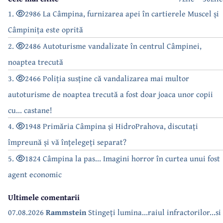
1.
2986 La Câmpina, furnizarea apei în cartierele Muscel și
Câmpinița este oprită
2.
2486 Autoturisme vandalizate în centrul Câmpinei,
noaptea trecută
3.
2466 Poliția susține că vandalizarea mai multor
autoturisme de noaptea trecută a fost doar joaca unor copii
cu... castane!
4.
1948 Primăria Câmpina și HidroPrahova, discutați
împreună și vă înțelegeți separat?
5.
1824 Câmpina la pas... Imagini horror în curtea unui fost
agent economic
Ultimele comentarii
07.08.2026
Rammstein
Stingeți lumina...raiul infractorilor...si