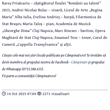
Rareș Prisăcariu – câștigătorul finalei “Românii au talent”
2023, Andrei Nicolae Bulac – vioară, Liceul de Arte „Regina
Maria” Alba Iulia, Evelina Andrieș – harpă, Filarmonica de
Stat Brașov, Maria Taloș – pian, Academia de Muzică
„Gheorghe Dima” Cluj-Napoca, Marc Kincses – bariton, Opera
Maghiară de Stat Cluj-Napoca, Emanuel Teoc – tenor, Corul de
Cameră „Cappella Transylvanica” și alții.
Citește cele mai noi știri locale publicate pe Câmpinatv.ro! Te invităm să
devii membru al grupului nostru de Facebook -
Câmpinatv
și grupului
de Whatsapp (0733.388.425).
Fii parte a comunității Câmpinatv.ro!
14 Oct 2025 07:04
2271 vizualizari