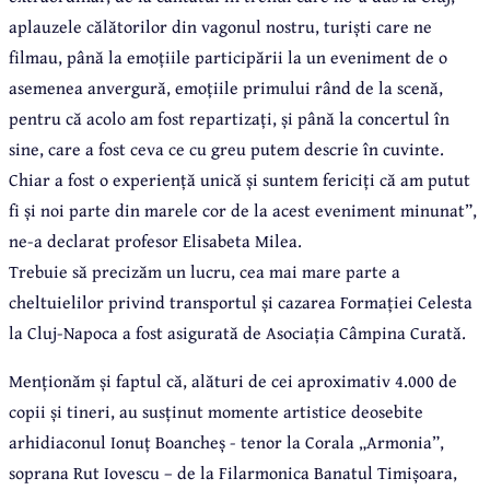
aplauzele călătorilor din vagonul nostru, turiști care ne
filmau, până la emoțiile participării la un eveniment de o
asemenea anvergură, emoțiile primului rând de la scenă,
pentru că acolo am fost repartizați, și până la concertul în
sine, care a fost ceva ce cu greu putem descrie în cuvinte.
Chiar a fost o experiență unică și suntem fericiți că am putut
fi și noi parte din marele cor de la acest eveniment minunat”,
ne-a declarat profesor Elisabeta Milea.
Trebuie să precizăm un lucru, cea mai mare parte a
cheltuielilor privind transportul și cazarea Formației Celesta
la Cluj-Napoca a fost asigurată de Asociația Câmpina Curată.
Menționăm și faptul că, alături de cei aproximativ 4.000 de
copii și tineri, au susținut momente artistice deosebite
arhidiaconul Ionuț Boancheș - tenor la Corala „Armonia”,
soprana Rut Iovescu – de la Filarmonica Banatul Timișoara,