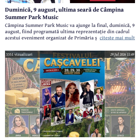
Duminică, 9 august, ultima seară de Câmpina
Summer Park Music
Câmpina Summer Park Music va ajunge la final, duminică, 9
august, fiind programată ultima reprezentație din cadrul
citeste mai mult
acestui eveniment organizat de Primăria și Consiliul Local
Câmpina și Casa de Cultură „Geo Bogza” Câmpia.
3351 vizualizari
29 Jul 2026 11:49