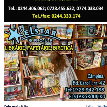
Cele mai citite
7zile
30zile