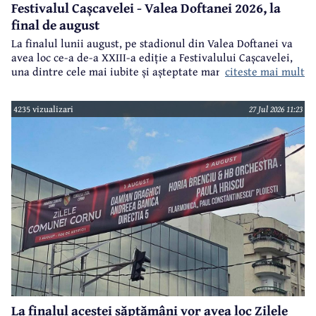
Festivalul Cașcavelei - Valea Doftanei 2026, la
final de august
La finalul lunii august, pe stadionul din Valea Doftanei va
avea loc ce-a de-a XXIII-a ediție a Festivalului Cașcavelei,
citeste mai mult
una dintre cele mai iubite și așteptate manifestări de acest
gen din județul Prahova.
4235 vizualizari
27 Jul 2026 11:23
La finalul acestei săptămâni vor avea loc Zilele