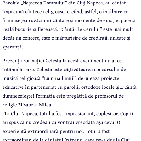
Parohia „Nașterea Domnului” din Cluj-Napoca, au cântat
împreună cântece religioase, creând, astfel, o întâlnire cu
frumusețea rugăciunii cântate și momente de emoție, pace și
reală bucurie sufletească. “Cântările Cerului” este mai mult
decât un concert, este o mărturisire de credință, unitate și
speranță.
Prezența Formației Celesta la acest eveniment nu a fost
întâmplătoare. Celesta este câștigătoarea concursului de
muzică religioasă “Lumina lumii”, derulează proiecte
educative în parteneriat cu parohii ortodoxe locale și... cântă
dumnezeiește! Formația este pregătită de profesorul de
religie Elisabeta Milea.
“La Cluj-Napoca, totul a fost impresionant, copleșitor. Copiii
au spus că nu credeau că vor trăi vreodată așa ceva! O
experiență extraordinară pentru noi. Totul a fost
extraordinar, de la cântatul în trenul care ne-a dus la Cluj,