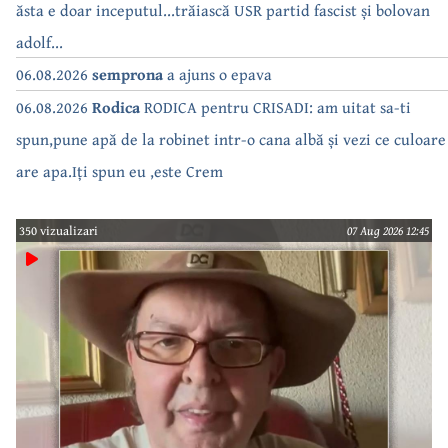
ăsta e doar inceputul...trăiască USR partid fascist și bolovan
adolf...
06.08.2026
semprona
a ajuns o epava
06.08.2026
Rodica
RODICA pentru CRISADI: am uitat sa-ti
spun,pune apă de la robinet intr-o cana albă și vezi ce culoare
are apa.Iți spun eu ,este Crem
350 vizualizari
07 Aug 2026 12:45