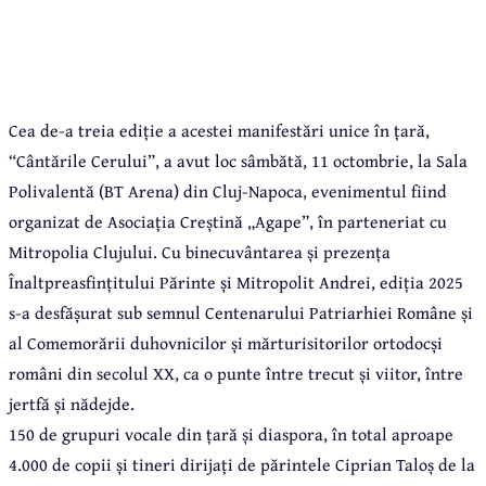
Cea de-a treia ediție a acestei manifestări unice în țară,
“Cântările Cerului”, a avut loc sâmbătă, 11 octombrie, la Sala
Polivalentă (BT Arena) din Cluj-Napoca, evenimentul fiind
organizat de Asociația Creștină „Agape”, în parteneriat cu
Mitropolia Clujului. Cu binecuvântarea și prezența
Înaltpreasfințitului Părinte și Mitropolit Andrei, ediția 2025
s-a desfășurat sub semnul Centenarului Patriarhiei Române și
al Comemorării duhovnicilor și mărturisitorilor ortodocși
români din secolul XX, ca o punte între trecut și viitor, între
jertfă și nădejde.
150 de grupuri vocale din țară și diaspora, în total aproape
4.000 de copii și tineri dirijați de părintele Ciprian Taloș de la