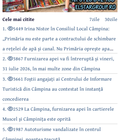
Cele mai citite
7zile
30zile
1.
5449 Irina Nistor în Consiliul Local Câmpina:
„Primăria nu este parte a contractului de schimbare
a rețelei de apă și canal. Nu Primăria oprește apa
câmpinenilor!”
2.
3867 Furnizarea apei va fi întreruptă și vineri,
31 iulie 2026, în mai multe zone din Câmpina
3.
3661 Foștii angajați ai Centrului de Informare
Turistică din Câmpina au contestat în instanță
concedierea
4.
2529 La Câmpina, furnizarea apei în cartierele
Muscel și Câmpinița este oprită
5.
1987 Autoturisme vandalizate în centrul
Câmpinei, noaptea trecută