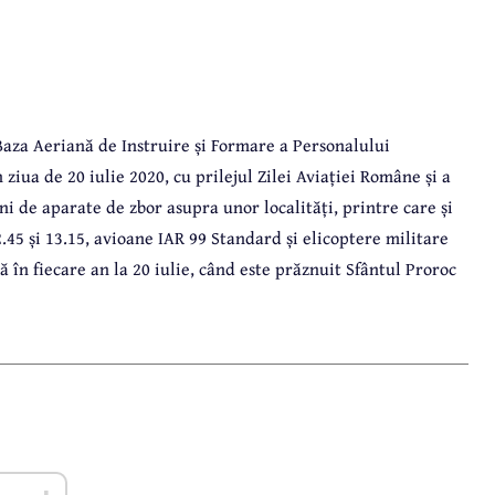
Baza Aeriană de Instruire și Formare a Personalului
ziua de 20 iulie 2020, cu prilejul Zilei Aviației Române și a
i de aparate de zbor asupra unor localități, printre care și
.45 și 13.15, avioane IAR 99 Standard și elicoptere militare
 în fiecare an la 20 iulie, când este prăznuit Sfântul Proroc