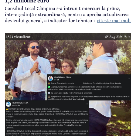
1,2 milioane euro
Consiliul Local Câmpina s-a întrunit miercuri la prânz,
într-o ședință extraordinară, pentru a aproba actualizarea
citeste mai mult
devizului general, a indicatorilor tehnico-economici și a
sumei reprezentând finanțarea de la bugetul local pentru
realizarea modernizării Străzii Orizontului, obiectiv
1873 vizualizari
05 Aug 2026 18:14
finanțat prin Programul Național de Investiții ”Anghel
Saligny”.