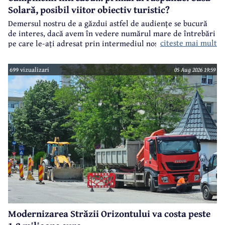
Solară, posibil viitor obiectiv turistic?
Demersul nostru de a găzdui astfel de audiențe se bucură
de interes, dacă avem în vedere numărul mare de întrebări
citeste mai mult
pe care le-ați adresat prin intermediul nostru primarului
municipiului Câmpina, Irina Nistor.
699 vizualizari
05 Aug 2026 19:59
Modernizarea Străzii Orizontului va costa peste