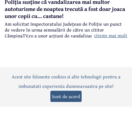
Poliția susține că vandalizarea mai multor
autoturisme de noaptea trecută a fost doar joaca
unor copii cu... castane!
Am solicitat Inspectoratului Județean de Poliție un punct
de vedere în urma semnalării de către un cititor
citeste mai mult
CâmpinaTV.ro a unor acțiuni de vandalizare a unor
autoturisme, noaptea trecută, în centrul municipiului
Câmpina.
Acest site foloseste cookies si alte tehnologii pentru a
Actualitate
Politică
Social
Eveniment
Interviuri
imbunatati experienta dumneavoastra pe site!
Sănătate
Editorial
Sport
Anunțuri
Joburi
Turism
Sunt de acord
Termeni și condiții
-
Politica de confidențialitate
-
Politica cookies
© 2026 Câmpina TV