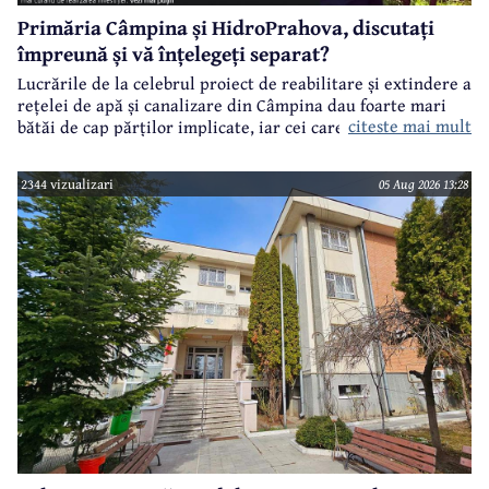
Primăria Câmpina și HidroPrahova, discutați
împreună și vă înțelegeți separat?
Lucrările de la celebrul proiect de reabilitare și extindere a
rețelei de apă și canalizare din Câmpina dau foarte mari
citeste mai mult
bătăi de cap părților implicate, iar cei care suferă sunt
câmpinenii. Exemplul cel mai elocvent - "dureroasa" stradă
Orizontului.
2344 vizualizari
05 Aug 2026 13:28