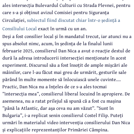
ales intersecția Bulevardul Culturii cu Strada Plevnei, pentru
care s-a și obținut avizul Comisiei pentru Siguranța
Circulației,
subiectul fiind discutat chiar într-o ședință a
Consiliului Local
exact în urmă cu un an.
Deși a fost consilier local și în mandatul trecut, iar atunci nu a
spus absolut nimc, acum, în ședința de la finalul lunii
februarie 2025, consilierul Dan Nica a avut o reacție destul de
dură la adresa introducerii intersecției menționate în acest
experiment. Discursul său a fost însoțit de ample mișcări ale
mâinilor, care l-au făcut mai greu de urmărit, gesturile sale
părând în multe momente să înlocuiască unele cuvinte....
Practic, Dan Nica nu a înțeles de ce s-a ales tocmai
”intersecția mea”, consilierul liberal locuind în apropiere. De
asemenea, nu a ratat prilejul să spună că a fost cu mașina
”până la Atlantic, dar așa ceva nu am văzut”. ”Sunt în
Bulgaria”, i-a replicat senin consilierul Costel Filip. Puteți
urmări în materialul video intervenția consilierului Dan Nica
și explicațiile reprezentanților Primăriei Câmpina.