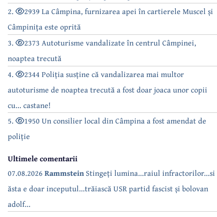
2.
2939 La Câmpina, furnizarea apei în cartierele Muscel și
Câmpinița este oprită
3.
2373 Autoturisme vandalizate în centrul Câmpinei,
noaptea trecută
4.
2344 Poliția susține că vandalizarea mai multor
autoturisme de noaptea trecută a fost doar joaca unor copii
cu... castane!
5.
1950 Un consilier local din Câmpina a fost amendat de
poliție
Ultimele comentarii
07.08.2026
Rammstein
Stingeți lumina...raiul infractorilor...si
ăsta e doar inceputul...trăiască USR partid fascist și bolovan
adolf...