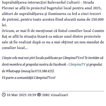
Supraînălțarea intersecției Bulevardul Culturii - Strada
Plevnei se află în proiectul bugetului local pentru anul 2025,
alături de supraînălțarea și iluminarea cu led a cinci treceri
de pietoni, pentru toate acestea fiind alocată suma de 250.000
lei.
Oricum, ar mai fi de menționat că fostul consilier local Cosmin
Raț se află în situația bizară ca măcar unul dintre proiectele
sale să fie realizat după ce nu a mai obținut un nou mandat de
consilier local...
Citește cele mai noi știri locale publicate pe CâmpinaTV.ro! Te invităm să
devii membru al grupului nostru de Facebook -
CâmpinaTV
și grupului
de Whatsapp (mesaj la 0733.388.425).
Fii parte a comunității CâmpinaTV.ro!
10 Mar 2025 10:39
2082 vizualizari