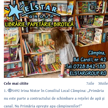
Cele mai citite
7zile
30zile
1.
5492 Irina Nistor în Consiliul Local Câmpina: „Primăria
nu este parte a contractului de schimbare a rețelei de apă și
canal. Nu Primăria oprește apa câmpinenilor!”