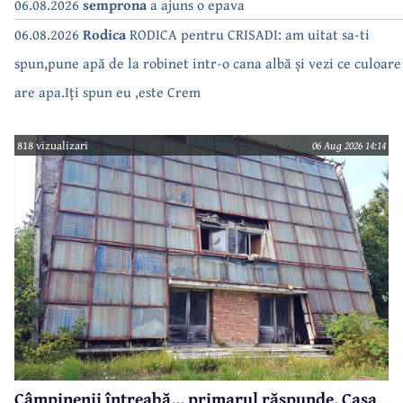
06.08.2026
semprona
a ajuns o epava
06.08.2026
Rodica
RODICA pentru CRISADI: am uitat sa-ti
spun,pune apă de la robinet intr-o cana albă și vezi ce culoare
are apa.Iți spun eu ,este Crem
818 vizualizari
06 Aug 2026 14:14
Câmpinenii întreabă... primarul răspunde. Casa