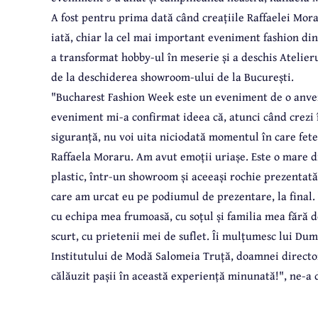
A fost pentru prima dată când creațiile Raffaelei Mor
iată, chiar la cel mai important eveniment fashion din
a transformat hobby-ul în meserie și a deschis Atelier
de la deschiderea showroom-ului de la București.
"Bucharest Fashion Week este un eveniment de o anver
eveniment mi-a confirmat ideea că, atunci când crezi în
siguranță, nu voi uita niciodată momentul în care fet
Raffaela Moraru. Am avut emoții uriașe. Este o mare d
plastic, într-un showroom și aceeași rochie prezenta
care am urcat eu pe podiumul de prezentare, la final.
cu echipa mea frumoasă, cu soțul și familia mea fără d
scurt, cu prietenii mei de suflet. Îi mulțumesc lui Du
Institutului de Modă Salomeia Truță, doamnei director
călăuzit pașii în această experiență minunată!", ne-a 