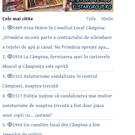
Cele mai citite
7zile
30zile
1.
5489 Irina Nistor în Consiliul Local Câmpina:
„Primăria nu este parte a contractului de schimbare
a rețelei de apă și canal. Nu Primăria oprește apa
câmpinenilor!”
2.
2924 La Câmpina, furnizarea apei în cartierele
Muscel și Câmpinița este oprită
3.
2322 Autoturisme vandalizate în centrul
Câmpinei, noaptea trecută
4.
2317 Poliția susține că vandalizarea mai multor
autoturisme de noaptea trecută a fost doar joaca
unor copii cu... castane!
5.
1944 Un consilier local din Câmpina a fost
amendat de poliție