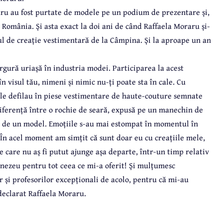
aru au fost purtate de modele pe un podium de prezentare și,
 România. Și asta exact la doi ani de când Raffaela Moraru și-
ul de creație vestimentară de la Câmpina. Și la aproape un an
gură uriașă în industria modei. Participarea la acest
 visul tău, nimeni și nimic nu-ți poate sta în cale. Cu
ele defilau în piese vestimentare de haute-couture semnate
iferență între o rochie de seară, expusă pe un manechin de
tă de un model. Emoțiile s-au mai estompat în momentul în
 În acel moment am simțit că sunt doar eu cu creațiile mele,
e care nu aș fi putut ajunge așa departe, într-un timp relativ
mnezeu pentru tot ceea ce mi-a oferit! Și mulțumesc
 și profesorilor excepționali de acolo, pentru că mi-au
declarat Raffaela Moraru.