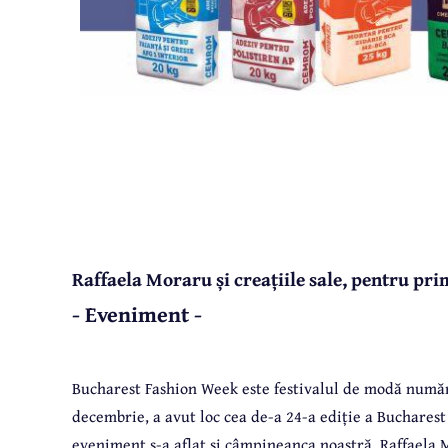
Raffaela Moraru și creațiile sale, pentru pr
- Eveniment -
Bucharest Fashion Week este festivalul de modă număr
decembrie, a avut loc cea de-a 24-a ediție a Bucharest
eveniment s-a aflat și câmpineanca noastră, Raffaela 