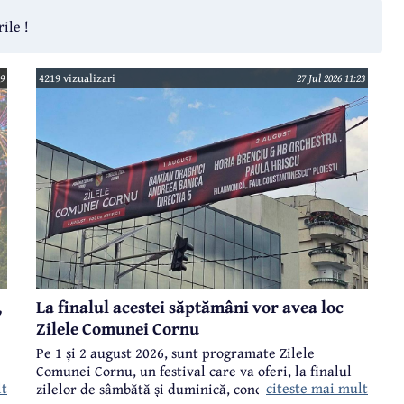
ile !
49
4219 vizualizari
27 Jul 2026 11:23
,
La finalul acestei săptămâni vor avea loc
Zilele Comunei Cornu
Pe 1 și 2 august 2026, sunt programate Zilele
Comunei Cornu, un festival care va oferi, la finalul
lt
citeste mai mult
i
zilelor de sâmbătă și duminică, concerte ale unor