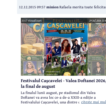
12.12.2015 09:57
minion
Rafaela merita toate felicitar
3317 vizualizari
29 Jul 2026 11:
Festivalul Cașcavelei - Valea Doftanei 2026
la final de august
La finalul lunii august, pe stadionul din Valea
Doftanei va avea loc ce-a de-a XXIII-a ediție a
citeste mai mu
Festivalului Cașcavelei, una dintre cele mai iubite ș