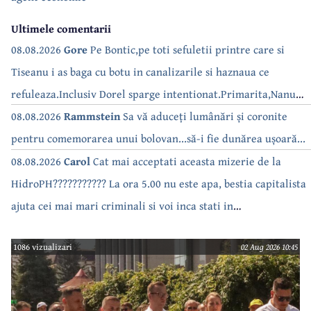
Ultimele comentarii
08.08.2026
Gore
Pe Bontic,pe toti sefuletii printre care si
Tiseanu i as baga cu botu in canalizarile si haznaua ce
refuleaza.Inclusiv Dorel sparge intentionat.Primarita,Nanu
bea apa de la robinet.Asta as intreba o si pe Izabel Mitrea
08.08.2026
Rammstein
Sa vă aduceți lumânări și coronite
pentru comemorarea unui bolovan...să-i fie dunărea ușoară...
08.08.2026
Carol
Cat mai acceptati aceasta mizerie de la
HidroPH??????????? La ora 5.00 nu este apa, bestia capitalista
ajuta cei mai mari criminali si voi inca stati in
case???????????????
1086 vizualizari
02 Aug 2026 10:45