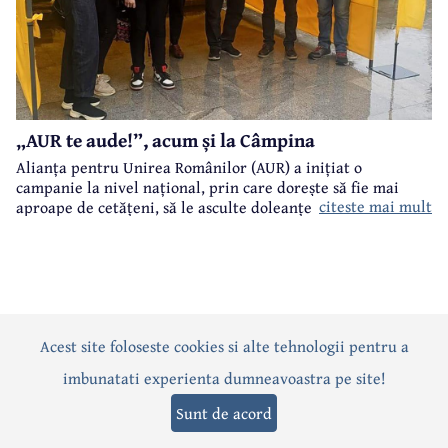
„AUR te aude!”, acum și la Câmpina
Alianța pentru Unirea Românilor (AUR) a inițiat o
campanie la nivel național, prin care dorește să fie mai
citeste mai mult
aproape de cetățeni, să le asculte doleanțele și problemele.
„AUR te aude!” este numele acestei campanii care a ajuns și
la Câmpina.
Acest site foloseste cookies si alte tehnologii pentru a
Actualitate
Politică
Social
Eveniment
Interviuri
imbunatati experienta dumneavoastra pe site!
Sănătate
Editorial
Sport
Anunțuri
Joburi
Turism
Sunt de acord