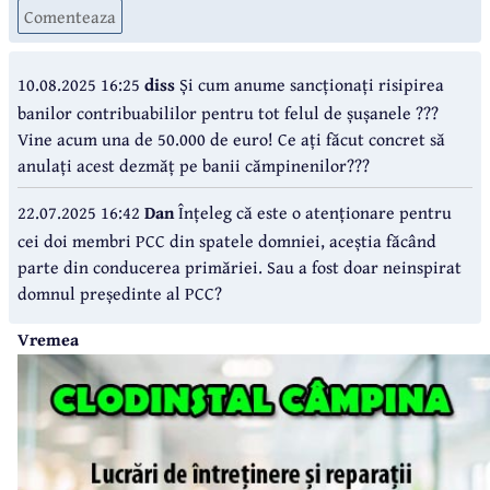
Comenteaza
10.08.2025 16:25
diss
Și cum anume sancționați risipirea
banilor contribuabililor pentru tot felul de șușanele ???
Vine acum una de 50.000 de euro! Ce ați făcut concret să
anulați acest dezmăț pe banii cămpinenilor???
22.07.2025 16:42
Dan
Înțeleg că este o atenționare pentru
cei doi membri PCC din spatele domniei, aceștia făcând
parte din conducerea primăriei. Sau a fost doar neinspirat
domnul președinte al PCC?
Vremea