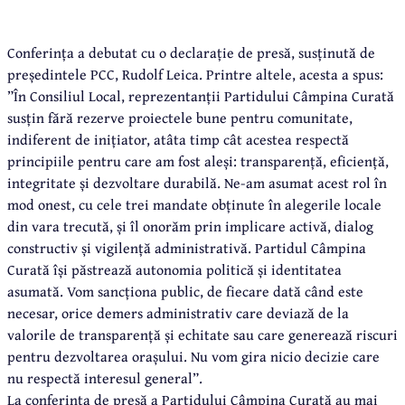
Conferința a debutat cu o declarație de presă, susținută de
președintele PCC, Rudolf Leica. Printre altele, acesta a spus:
”În Consiliul Local, reprezentanții Partidului Câmpina Curată
susțin fără rezerve proiectele bune pentru comunitate,
indiferent de inițiator, atâta timp cât acestea respectă
principiile pentru care am fost aleși: transparență, eficiență,
integritate și dezvoltare durabilă. Ne-am asumat acest rol în
mod onest, cu cele trei mandate obținute în alegerile locale
din vara trecută, și îl onorăm prin implicare activă, dialog
constructiv și vigilență administrativă. Partidul Câmpina
Curată își păstrează autonomia politică și identitatea
asumată. Vom sancționa public, de fiecare dată când este
necesar, orice demers administrativ care deviază de la
valorile de transparență și echitate sau care generează riscuri
pentru dezvoltarea orașului. Nu vom gira nicio decizie care
nu respectă interesul general”.
La conferința de presă a Partidului Câmpina Curată au mai