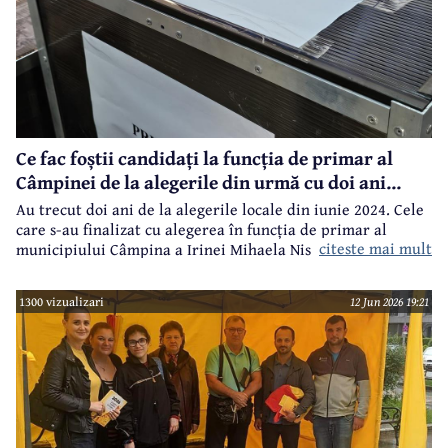
Ce fac foștii candidați la funcția de primar al
Câmpinei de la alegerile din urmă cu doi ani...
Au trecut doi ani de la alegerile locale din iunie 2024. Cele
care s-au finalizat cu alegerea în funcția de primar al
citeste mai mult
municipiului Câmpina a Irinei Mihaela Nistor, care l-a
învins pe primarul în funcție de atunci, Alin Ioan
Moldoveanu.
1300 vizualizari
12 Jun 2026 19:21