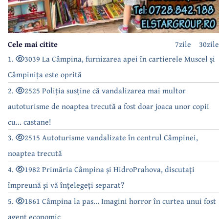
Cele mai citite
7zile
30zile
1.
3039 La Câmpina, furnizarea apei în cartierele Muscel și
Câmpinița este oprită
2.
2525 Poliția susține că vandalizarea mai multor
autoturisme de noaptea trecută a fost doar joaca unor copii
cu... castane!
3.
2515 Autoturisme vandalizate în centrul Câmpinei,
noaptea trecută
4.
1982 Primăria Câmpina și HidroPrahova, discutați
împreună și vă înțelegeți separat?
5.
1861 Câmpina la pas... Imagini horror în curtea unui fost
agent economic