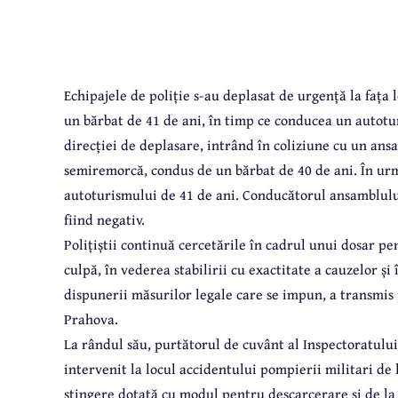
Echipajele de poliție s-au deplasat de urgență la fața l
un bărbat de 41 de ani, în timp ce conducea un autotu
direcției de deplasare, intrând în coliziune cu un ans
semiremorcă, condus de un bărbat de 40 de ani. În ur
autoturismului de 41 de ani. Conducătorul ansamblului 
fiind negativ.
Polițiștii continuă cercetările în cadrul unui dosar pe
culpă, în vederea stabilirii cu exactitate a cauzelor ș
dispunerii măsurilor legale care se impun, a transmis 
Prahova.
La rândul său, purtătorul de cuvânt al Inspectoratulu
intervenit la locul accidentului pompierii militari d
stingere dotată cu modul pentru descarcerare și de la