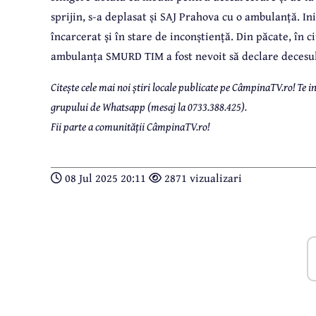
sprijin, s-a deplasat și SAJ Prahova cu o ambulanță. I
încarcerat și în stare de inconștiență. Din păcate, în 
ambulanța SMURD TIM a fost nevoit să declare decesul
Citește cele mai noi știri locale publicate pe CâmpinaTV.ro! Te
grupului de Whatsapp (mesaj la 0733.388.425).
Fii parte a comunității CâmpinaTV.ro!
08 Jul 2025 20:11
2871 vizualizari