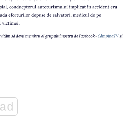
nișial, conducptorul autoturismului implicat în accident era
ciuda eforturilor depuse de salvatori, medicul de pe
 victimei.
 invităm să devii membru al grupului nostru de Facebook -
CâmpinaTV
și
ad