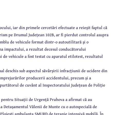
ocului, iar din primele cercetări efectuate a reieșit faptul că
rism pe Drumul Județean 102B, ar fi pierdut controlul asupra
amblu de vehicule format dintr-o autoutilitară și o
ma impactului, a rezultat decesul conducătorului
de vehicule a fost testat cu aparatul etilotest, rezultatul
nal deschis sub aspectul săvârșirii infracțiunii de ucidere din
i împrejurărilor producerii accidentului, precum și a
purtătorul de cuvânt al Inspectoratului Județean de Poliție
i pentru Situații de Urgență Prahova a afirmat că au
e la Detașamentul Vălenii de Munte cu o autospecială de
 Ploiești ambulanța SMURD de terapie intensivă mobilă. În