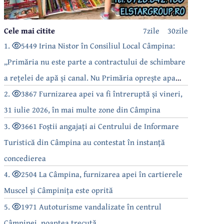
Cele mai citite
7zile
30zile
1.
5449 Irina Nistor în Consiliul Local Câmpina:
„Primăria nu este parte a contractului de schimbare
a rețelei de apă și canal. Nu Primăria oprește apa
câmpinenilor!”
2.
3867 Furnizarea apei va fi întreruptă și vineri,
31 iulie 2026, în mai multe zone din Câmpina
3.
3661 Foștii angajați ai Centrului de Informare
Turistică din Câmpina au contestat în instanță
concedierea
4.
2504 La Câmpina, furnizarea apei în cartierele
Muscel și Câmpinița este oprită
5.
1971 Autoturisme vandalizate în centrul
Câmpinei, noaptea trecută