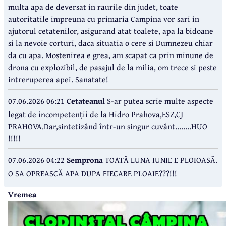
multa apa de deversat in raurile din judet, toate
autoritatile impreuna cu primaria Campina vor sari in
ajutorul cetatenilor, asigurand atat toalete, apa la bidoane
si la nevoie corturi, daca situatia o cere si Dumnezeu chiar
da cu apa. Moștenirea e grea, am scapat ca prin minune de
drona cu explozibil, de pasajul de la milia, om trece si peste
intreruperea apei. Sanatate!
07.06.2026 06:21
Cetateanul
S-ar putea scrie multe aspecte
legat de incompetenții de la Hidro Prahova,ESZ,CJ
PRAHOVA.Dar,sintetizând într-un singur cuvânt........HUO
!!!!!
07.06.2026 04:22
Semprona
TOATĂ LUNA IUNIE E PLOIOASĂ.
O SA OPREASCĂ APA DUPA FIECARE PLOAIE???!!!
Vremea