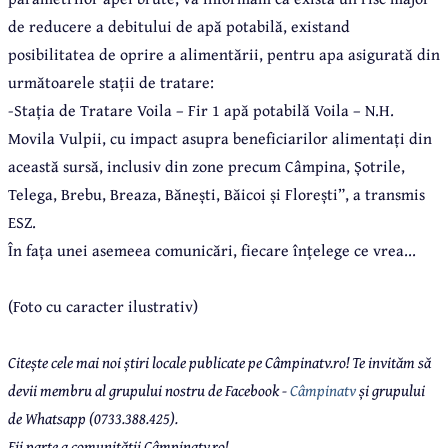
de reducere a debitului de apă potabilă, existand
posibilitatea de oprire a alimentării, pentru apa asigurată din
următoarele stații de tratare:
-Stația de Tratare Voila – Fir 1 apă potabilă Voila – N.H.
Movila Vulpii, cu impact asupra beneficiarilor alimentați din
această sursă, inclusiv din zone precum Câmpina, Șotrile,
Telega, Brebu, Breaza, Bănești, Băicoi și Florești”, a transmis
ESZ.
În fața unei asemeea comunicări, fiecare înțelege ce vrea...
(Foto cu caracter ilustrativ)
Citește cele mai noi știri locale publicate pe Câmpinatv.ro! Te invităm să
devii membru al grupului nostru de Facebook -
Câmpinatv
și grupului
de Whatsapp (0733.388.425).
Fii parte a comunității Câmpinatv.ro!