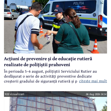
Acțiuni de prevenire și de educație rutieră
realizate de polițiștii prahoveni
În perioada 5–6 august, polițiștii Serviciului Rutier au
desfășurat o serie de activități preventive dedicate
citeste mai mult
creșterii gradului de siguranță rutieră și promovării unui
comportament responsabil în trafic, în contextul sezonului
estival.
920 vizualizari
06 Aug 2026 14:14