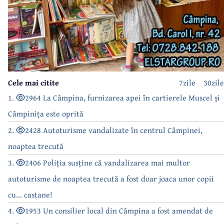
Cele mai citite
7zile
30zile
1.
2964 La Câmpina, furnizarea apei în cartierele Muscel și
Câmpinița este oprită
2.
2428 Autoturisme vandalizate în centrul Câmpinei,
noaptea trecută
3.
2406 Poliția susține că vandalizarea mai multor
autoturisme de noaptea trecută a fost doar joaca unor copii
cu... castane!
4.
1953 Un consilier local din Câmpina a fost amendat de