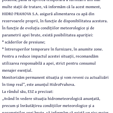
multe stații de tratare, vă informăm că la acest moment,
HIDRO PRAHOVA S.A. asigură alimentarea cu apă din
rezervoarele proprii, în funcție de disponibilitatea acestora.
În funcție de evoluția condițiilor meteorologice și de
parametrii apei brute, există posibilitatea apariției:
* scăderilor de presiune;
* întreruperilor temporare în furnizare, în anumite zone.
Pentru a reduce impactul acestei situații, recomandăm
utilizarea responsabilă a apei, strict pentru consumul
menajer esențial.
Monitorizăm permanent situația și vom reveni cu actualizări
în timp real”, este anunțul HidroPrahova.
La rândul său, ESZ a precizat:
„Având în vedere situația hidrometeorologică anunțată,
precum și înrăutățirea condițiilor meteorologice și a
parametrilor apei brute, vă informăm că există un risc major