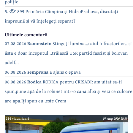
poliție
5.
1899 Primăria Câmpina și HidroPrahova, discutați
împreună și vă înțelegeți separat?
Ultimele comentarii
07.08.2026
Rammstein
Stingeți lumina...raiul infractorilor...si
ăsta e doar inceputul...trăiască USR partid fascist și bolovan
adolf...
06.08.2026
semprona
a ajuns o epava
06.08.2026
Rodica
RODICA pentru CRISADI: am uitat sa-ti
spun,pune apă de la robinet intr-o cana albă și vezi ce culoare
are apa.Iți spun eu ,este Crem
214 vizualizari
07 Aug 2026 10:59