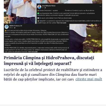
Primăria Câmpina și HidroPrahova, discutați
împreună și vă înțelegeți separat?
Lucrările de la celebrul proiect de reabilitare și extindere a
rețelei de apă și canalizare din Câmpina dau foarte mari
citeste mai mult
bătăi de cap părților implicate, iar cei care suferă sunt
câmpinenii. Exemplul cel mai elocvent - "dureroasa" stradă
Orizontului.