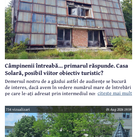
Câmpinenii întreabă... primarul răspunde. Casa
Solară, posibil viitor obiectiv turistic?
Demersul nostru de a găzdui astfel de audiențe se bucură
de interes, dacă avem în vedere numărul mare de întrebări
citeste mai mult
pe care le-ați adresat prin intermediul nostru primarului
municipiului Câmpina, Irina Nistor.
734 vizualizari
05 Aug 2026 19:59