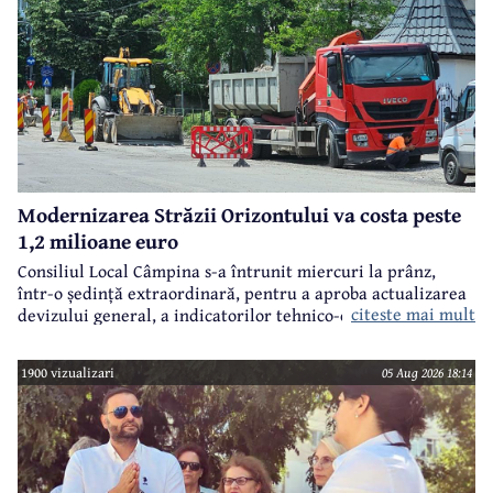
Modernizarea Străzii Orizontului va costa peste
1,2 milioane euro
Consiliul Local Câmpina s-a întrunit miercuri la prânz,
într-o ședință extraordinară, pentru a aproba actualizarea
citeste mai mult
devizului general, a indicatorilor tehnico-economici și a
sumei reprezentând finanțarea de la bugetul local pentru
realizarea modernizării Străzii Orizontului, obiectiv
1900 vizualizari
05 Aug 2026 18:14
finanțat prin Programul Național de Investiții ”Anghel
Saligny”.