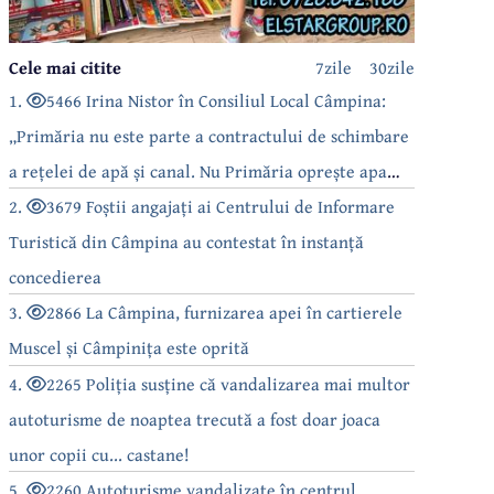
Cele mai citite
7zile
30zile
1.
5466 Irina Nistor în Consiliul Local Câmpina:
„Primăria nu este parte a contractului de schimbare
a rețelei de apă și canal. Nu Primăria oprește apa
câmpinenilor!”
2.
3679 Foștii angajați ai Centrului de Informare
Turistică din Câmpina au contestat în instanță
concedierea
3.
2866 La Câmpina, furnizarea apei în cartierele
Muscel și Câmpinița este oprită
4.
2265 Poliția susține că vandalizarea mai multor
autoturisme de noaptea trecută a fost doar joaca
unor copii cu... castane!
5.
2260 Autoturisme vandalizate în centrul