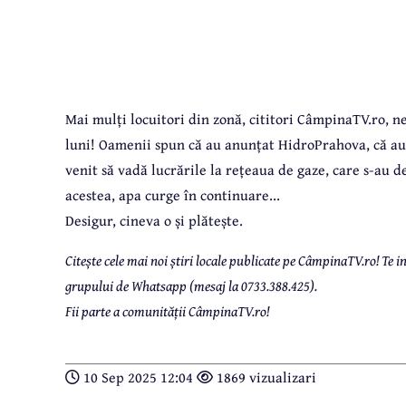
Mai mulți locuitori din zonă, cititori CâmpinaTV.ro, ne
luni! Oamenii spun că au anunțat HidroPrahova, că auto
venit să vadă lucrările la rețeaua de gaze, care s-au d
acestea, apa curge în continuare...
Desigur, cineva o și plătește.
Citește cele mai noi știri locale publicate pe CâmpinaTV.ro! Te
grupului de Whatsapp (mesaj la 0733.388.425).
Fii parte a comunității CâmpinaTV.ro!
10 Sep 2025 12:04
1869 vizualizari