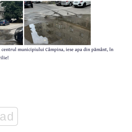
n centrul municipiului Câmpina, iese apa din pământ, în
ilie!
ad