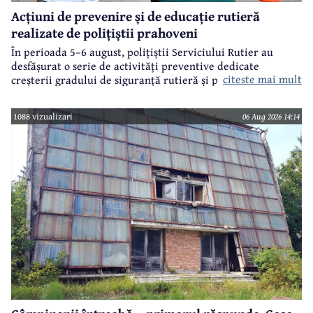
Acțiuni de prevenire și de educație rutieră
realizate de polițiștii prahoveni
În perioada 5–6 august, polițiștii Serviciului Rutier au
desfășurat o serie de activități preventive dedicate
citeste mai mult
creșterii gradului de siguranță rutieră și promovării unui
comportament responsabil în trafic, în contextul sezonului
estival.
1088 vizualizari
06 Aug 2026 14:14