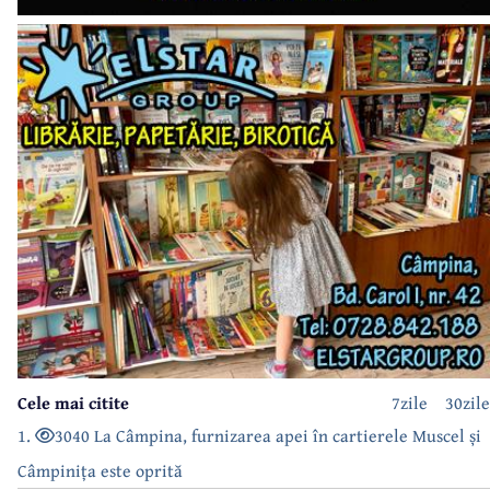
Cele mai citite
7zile
30zile
1.
3040 La Câmpina, furnizarea apei în cartierele Muscel și
Câmpinița este oprită