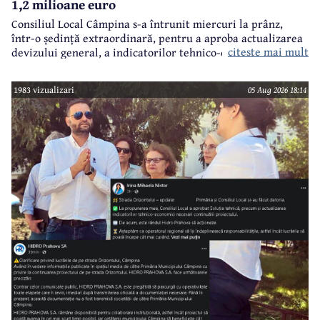
1,2 milioane euro
Consiliul Local Câmpina s-a întrunit miercuri la prânz,
într-o ședință extraordinară, pentru a aproba actualizarea
citeste mai mult
devizului general, a indicatorilor tehnico-economici și a
sumei reprezentând finanțarea de la bugetul local pentru
realizarea modernizării Străzii Orizontului, obiectiv
1983 vizualizari
05 Aug 2026 18:14
finanțat prin Programul Național de Investiții ”Anghel
Saligny”.