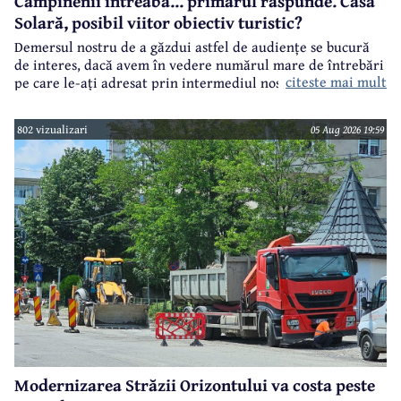
Câmpinenii întreabă... primarul răspunde. Casa
Solară, posibil viitor obiectiv turistic?
Demersul nostru de a găzdui astfel de audiențe se bucură
de interes, dacă avem în vedere numărul mare de întrebări
citeste mai mult
pe care le-ați adresat prin intermediul nostru primarului
municipiului Câmpina, Irina Nistor.
802 vizualizari
05 Aug 2026 19:59
Modernizarea Străzii Orizontului va costa peste