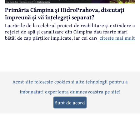
Primăria Câmpina și HidroPrahova, discutați
împreună și vă înțelegeți separat?
Lucrările de la celebrul proiect de reabilitare și extindere a
rețelei de apă și canalizare din Câmpina dau foarte mari
citeste mai mult
bătăi de cap părților implicate, iar cei care suferă sunt
câmpinenii. Exemplul cel mai elocvent - "dureroasa" stradă
Orizontului.
Acest site foloseste cookies si alte tehnologii pentru a
Actualitate
Politică
Social
Eveniment
Interviuri
imbunatati experienta dumneavoastra pe site!
Sănătate
Editorial
Sport
Anunțuri
Joburi
Turism
Sunt de acord
Termeni și condiții
-
Politica de confidențialitate
-
Politica cookies
© 2026 Câmpina TV