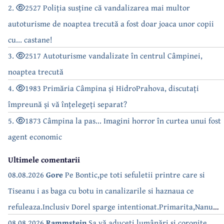
2.
2527 Poliția susține că vandalizarea mai multor
autoturisme de noaptea trecută a fost doar joaca unor copii
cu... castane!
3.
2517 Autoturisme vandalizate în centrul Câmpinei,
noaptea trecută
4.
1983 Primăria Câmpina și HidroPrahova, discutați
împreună și vă înțelegeți separat?
5.
1873 Câmpina la pas... Imagini horror în curtea unui fost
agent economic
Ultimele comentarii
08.08.2026
Gore
Pe Bontic,pe toti sefuletii printre care si
Tiseanu i as baga cu botu in canalizarile si haznaua ce
refuleaza.Inclusiv Dorel sparge intentionat.Primarita,Nanu
bea apa de la robinet.Asta as intreba o si pe Izabel Mitrea
08.08.2026
Rammstein
Sa vă aduceți lumânări și coronite