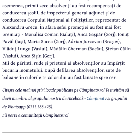
asemenea, primii zece absolvenți au fost recompensați de
conducerea școlii, de inspectorul general adjunct și de
conducerea Corpului Național al Polițiștilor, reprezentat de
Alexandru Grecu. În afara șefei promoției au fost mai fost
premiați - Monalisa Coman (Galați), Anca Gașpăr (Gorj), Ionuț
Pavăl (Iași), Maria Sucea (Gorj), Adrian Jurcovan (Brașov),
Vlăduț Lungu (Vaslui), Mădălin Gherman (Bacău), Ștefan Călin
(Vaslui), Anca Șișiu (Gorj).
Mii de părinți, rude și prieteni ai absolvenților au împărțit
bucuria mometului. După defilarea absolvenților, sute de
baloane în culorile tricolorului au fost lansate spre cer.
Citește cele mai noi știri locale publicate pe Câmpinatv.ro! Te invităm să
devii membru al grupului nostru de Facebook -
Câmpinatv
și grupului
de Whatsapp (0733.388.425).
Fii parte a comunității Câmpinatv.ro!