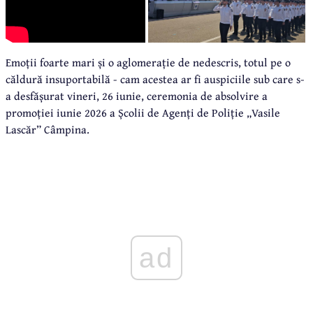
Emoții foarte mari și o aglomerație de nedescris, totul pe o
căldură insuportabilă - cam acestea ar fi auspiciile sub care s-
a desfășurat vineri, 26 iunie, ceremonia de absolvire a
promoției iunie 2026 a Școlii de Agenți de Poliție „Vasile
Lascăr” Câmpina.
ad