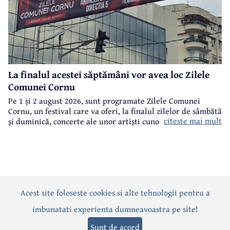
La finalul acestei săptămâni vor avea loc Zilele
Comunei Cornu
Pe 1 și 2 august 2026, sunt programate Zilele Comunei
Cornu, un festival care va oferi, la finalul zilelor de sâmbătă
citeste mai mult
și duminică, concerte ale unor artiști cunoscuți.
Acest site foloseste cookies si alte tehnologii pentru a
Actualitate
Politică
Social
Eveniment
Interviuri
imbunatati experienta dumneavoastra pe site!
Sănătate
Editorial
Sport
Anunțuri
Joburi
Turism
Sunt de acord