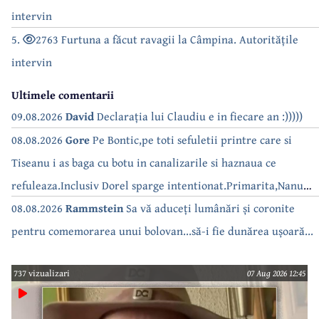
intervin
5.
2763 Furtuna a făcut ravagii la Câmpina. Autoritățile
intervin
Ultimele comentarii
09.08.2026
David
Declarația lui Claudiu e in fiecare an :)))))
08.08.2026
Gore
Pe Bontic,pe toti sefuletii printre care si
Tiseanu i as baga cu botu in canalizarile si haznaua ce
refuleaza.Inclusiv Dorel sparge intentionat.Primarita,Nanu
bea apa de la robinet.Asta as intreba o si pe Izabel Mitrea
08.08.2026
Rammstein
Sa vă aduceți lumânări și coronite
pentru comemorarea unui bolovan...să-i fie dunărea ușoară...
737 vizualizari
07 Aug 2026 12:45