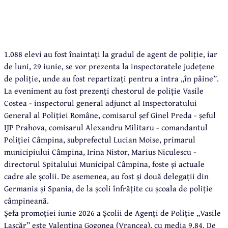
1.088 elevi au fost înaintați la gradul de agent de poliție, iar
de luni, 29 iunie, se vor prezenta la inspectoratele județene
de poliție, unde au fost repartizați pentru a intra „în pâine”.
La eveniment au fost prezenți chestorul de poliție Vasile
Costea - inspectorul general adjunct al Inspectoratului
General al Poliției Române, comisarul șef Ginel Preda - șeful
IJP Prahova, comisarul Alexandru Militaru - comandantul
Poliției Câmpina, subprefectul Lucian Moise, primarul
municipiului Câmpina, Irina Nistor, Marius Niculescu -
directorul Spitalului Municipal Câmpina, foste și actuale
cadre ale școlii. De asemenea, au fost și două delegații din
Germania și Spania, de la școli înfrățite cu școala de poliție
câmpineană.
Șefa promoției iunie 2026 a Școlii de Agenți de Poliție „Vasile
Lascăr” este Valentina Gogonea (Vrancea), cu media 9,84. De