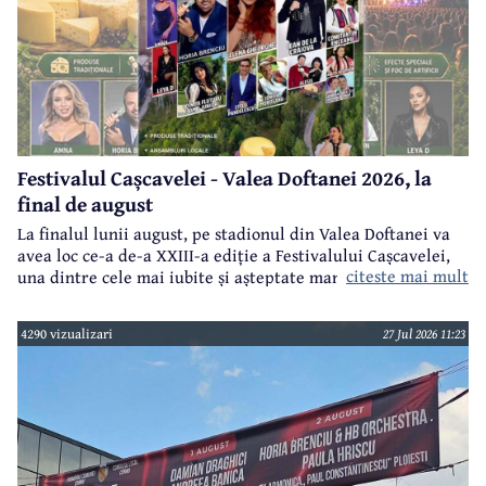
Festivalul Cașcavelei - Valea Doftanei 2026, la
final de august
La finalul lunii august, pe stadionul din Valea Doftanei va
avea loc ce-a de-a XXIII-a ediție a Festivalului Cașcavelei,
citeste mai mult
una dintre cele mai iubite și așteptate manifestări de acest
gen din județul Prahova.
4290 vizualizari
27 Jul 2026 11:23