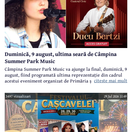
Duminică, 9 august, ultima seară de Câmpina
Summer Park Music
Câmpina Summer Park Music va ajunge la final, duminică, 9
august, fiind programată ultima reprezentație din cadrul
citeste mai mult
acestui eveniment organizat de Primăria și Consiliul Local
Câmpina și Casa de Cultură „Geo Bogza” Câmpia.
3497 vizualizari
29 Jul 2026 11:49