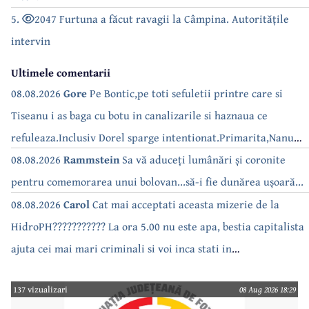
5.
2047 Furtuna a făcut ravagii la Câmpina. Autoritățile
intervin
Ultimele comentarii
08.08.2026
Gore
Pe Bontic,pe toti sefuletii printre care si
Tiseanu i as baga cu botu in canalizarile si haznaua ce
refuleaza.Inclusiv Dorel sparge intentionat.Primarita,Nanu
bea apa de la robinet.Asta as intreba o si pe Izabel Mitrea
08.08.2026
Rammstein
Sa vă aduceți lumânări și coronite
pentru comemorarea unui bolovan...să-i fie dunărea ușoară...
08.08.2026
Carol
Cat mai acceptati aceasta mizerie de la
HidroPH??????????? La ora 5.00 nu este apa, bestia capitalista
ajuta cei mai mari criminali si voi inca stati in
case???????????????
137 vizualizari
08 Aug 2026 18:29