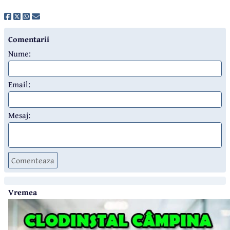
Comentarii
Nume:
Email:
Mesaj:
Comenteaza
Vremea