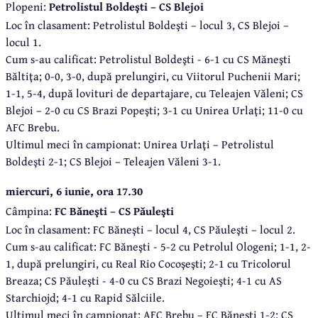
Plopeni:
Petrolistul Boldeşti – CS Blejoi
Loc în clasament: Petrolistul Boldeşti – locul 3, CS Blejoi –
locul 1.
Cum s-au calificat: Petrolistul Boldeşti - 6-1 cu CS Măneşti
Băltiţa; 0-0, 3-0, după prelungiri, cu Viitorul Puchenii Mari;
1-1, 5-4, după lovituri de departajare, cu Teleajen Văleni; CS
Blejoi – 2-0 cu CS Brazi Popeşti; 3-1 cu Unirea Urlaţi; 11-0 cu
AFC Brebu.
Ultimul meci în campionat: Unirea Urlaţi – Petrolistul
Boldeşti 2-1; CS Blejoi – Teleajen Văleni 3-1.
miercuri, 6 iunie, ora 17.30
Câmpina:
FC Băneşti – CS Păuleşti
Loc în clasament: FC Băneşti – locul 4, CS Păuleşti – locul 2.
Cum s-au calificat: FC Băneşti - 5-2 cu Petrolul Ologeni; 1-1, 2-
1, după prelungiri, cu Real Rio Cocoşeşti; 2-1 cu Tricolorul
Breaza; CS Păuleşti - 4-0 cu CS Brazi Negoieşti; 4-1 cu AS
Starchiojd; 4-1 cu Rapid Sălciile.
Ultimul meci în campionat: AFC Brebu – FC Băneşti 1-2; CS