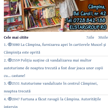
Cele mai citite
7zile
30zile
1.
3080 La Câmpina, furnizarea apei în cartierele Muscel și
Câmpinița este oprită
2.
2559 Poliția susține că vandalizarea mai multor
autoturisme de noaptea trecută a fost doar joaca unor copii
cu... castane!
3.
2531 Autoturisme vandalizate în centrul Câmpinei,
noaptea trecută
4.
2047 Furtuna a făcut ravagii la Câmpina. Autoritățile
intervin