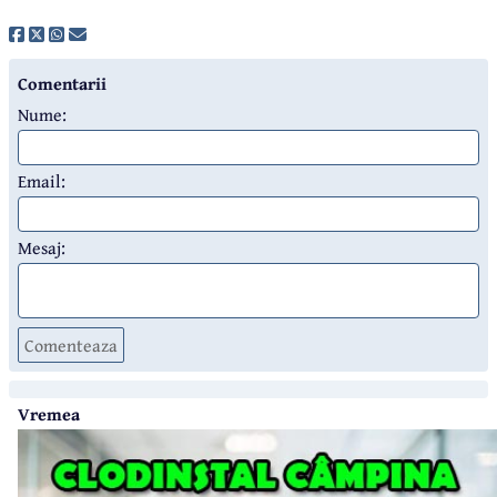
Comentarii
Nume:
Email:
Mesaj:
Comenteaza
Vremea