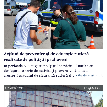
Acțiuni de prevenire și de educație rutieră
realizate de polițiștii prahoveni
În perioada 5–6 august, polițiștii Serviciului Rutier au
desfășurat o serie de activități preventive dedicate
citeste mai mult
creșterii gradului de siguranță rutieră și promovării unui
comportament responsabil în trafic, în contextul sezonului
estival.
957 vizualizari
06 Aug 2026 14:14