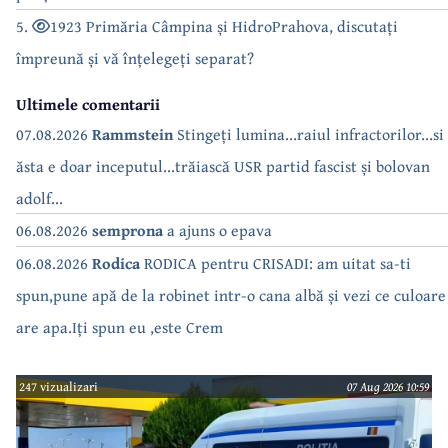
5.
1923 Primăria Câmpina și HidroPrahova, discutați
împreună și vă înțelegeți separat?
Ultimele comentarii
07.08.2026
Rammstein
Stingeți lumina...raiul infractorilor...si
ăsta e doar inceputul...trăiască USR partid fascist și bolovan
adolf...
06.08.2026
semprona
a ajuns o epava
06.08.2026
Rodica
RODICA pentru CRISADI: am uitat sa-ti
spun,pune apă de la robinet intr-o cana albă și vezi ce culoare
are apa.Iți spun eu ,este Crem
247 vizualizari
07 Aug 2026 10:59