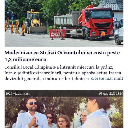
Modernizarea Străzii Orizontului va costa peste
1,2 milioane euro
Consiliul Local Câmpina s-a întrunit miercuri la prânz,
într-o ședință extraordinară, pentru a aproba actualizarea
citeste mai mult
devizului general, a indicatorilor tehnico-economici și a
sumei reprezentând finanțarea de la bugetul local pentru
realizarea modernizării Străzii Orizontului, obiectiv
1924 vizualizari
05 Aug 2026 18:14
finanțat prin Programul Național de Investiții ”Anghel
Saligny”.