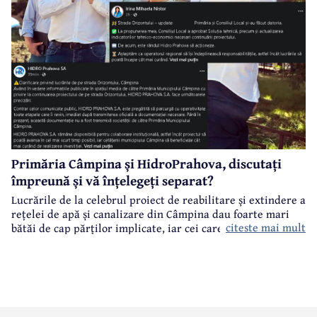
Primăria Câmpina și HidroPrahova, discutați
împreună și vă înțelegeți separat?
Lucrările de la celebrul proiect de reabilitare și extindere a
rețelei de apă și canalizare din Câmpina dau foarte mari
citeste mai mult
bătăi de cap părților implicate, iar cei care suferă sunt
câmpinenii. Exemplul cel mai elocvent - "dureroasa" stradă
Orizontului.