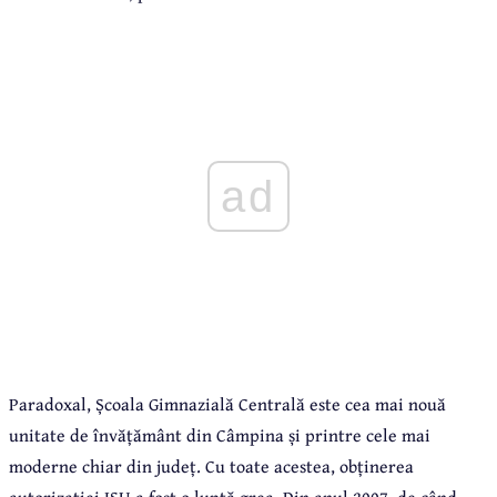
ad
Paradoxal, Școala Gimnazială Centrală este cea mai nouă
unitate de învățământ din Câmpina și printre cele mai
moderne chiar din județ. Cu toate acestea, obținerea
autorizației ISU a fost o luptă grea. Din anul 2007, de când