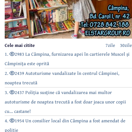
Cele mai citite
7zile
30zile
1.
2983 La Câmpina, furnizarea apei în cartierele Muscel și
Câmpinița este oprită
2.
2439 Autoturisme vandalizate în centrul Câmpinei,
noaptea trecută
3.
2437 Poliția susține că vandalizarea mai multor
autoturisme de noaptea trecută a fost doar joaca unor copii
cu... castane!
4.
1954 Un consilier local din Câmpina a fost amendat de
poliție