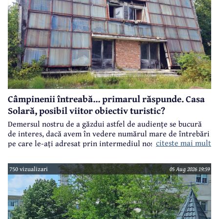
Câmpinenii întreabă... primarul răspunde. Casa
Solară, posibil viitor obiectiv turistic?
Demersul nostru de a găzdui astfel de audiențe se bucură
de interes, dacă avem în vedere numărul mare de întrebări
citeste mai mult
pe care le-ați adresat prin intermediul nostru primarului
municipiului Câmpina, Irina Nistor.
750 vizualizari
05 Aug 2026 19:59