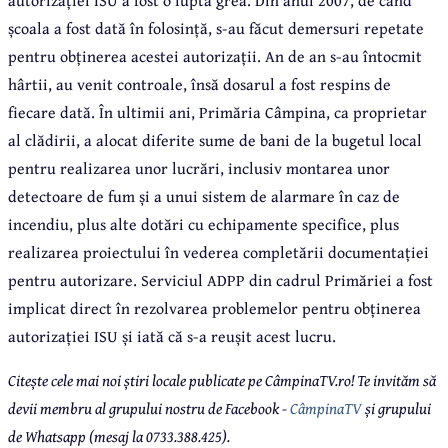
școala a fost dată în folosință, s-au făcut demersuri repetate
pentru obținerea acestei autorizații. An de an s-au întocmit
hârtii, au venit controale, însă dosarul a fost respins de
fiecare dată. În ultimii ani, Primăria Câmpina, ca proprietar
al clădirii, a alocat diferite sume de bani de la bugetul local
pentru realizarea unor lucrări, inclusiv montarea unor
detectoare de fum și a unui sistem de alarmare în caz de
incendiu, plus alte dotări cu echipamente specifice, plus
realizarea proiectului în vederea completării documentației
pentru autorizare. Serviciul ADPP din cadrul Primăriei a fost
implicat direct în rezolvarea problemelor pentru obținerea
autorizației ISU și iată că s-a reușit acest lucru.
Citește cele mai noi știri locale publicate pe CâmpinaTV.ro! Te invităm să
devii membru al grupului nostru de Facebook -
CâmpinaTV
și grupului
de Whatsapp (mesaj la 0733.388.425).