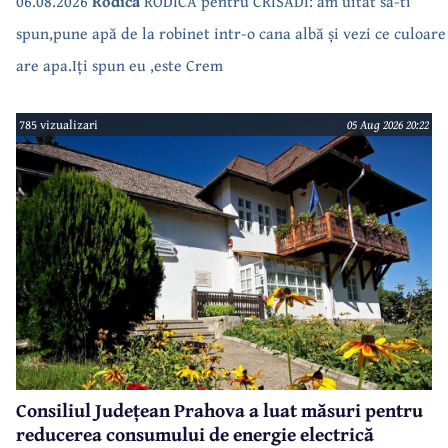
06.08.2026
Rodica
RODICA pentru CRISADI: am uitat sa-ti
spun,pune apă de la robinet intr-o cana albă și vezi ce culoare
are apa.Iți spun eu ,este Crem
785 vizualizari
05 Aug 2026 20:22
Consiliul Județean Prahova a luat măsuri pentru
reducerea consumului de energie electrică