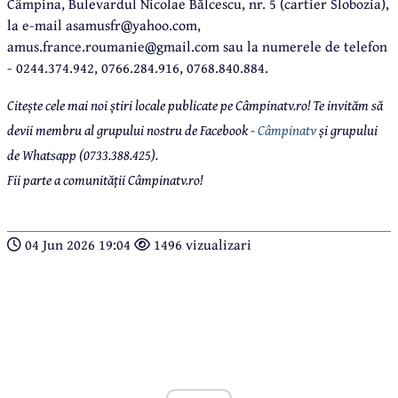
Câmpina, Bulevardul Nicolae Bălcescu, nr. 5 (cartier Slobozia),
la e-mail asamusfr@yahoo.com,
amus.france.roumanie@gmail.com sau la numerele de telefon
- 0244.374.942, 0766.284.916, 0768.840.884.
Citește cele mai noi știri locale publicate pe Câmpinatv.ro! Te invităm să
devii membru al grupului nostru de Facebook -
Câmpinatv
și grupului
de Whatsapp (0733.388.425).
Fii parte a comunității Câmpinatv.ro!
04 Jun 2026 19:04
1496 vizualizari