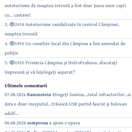
autoturisme de noaptea trecută a fost doar joaca unor copii
cu... castane!
3.
2454 Autoturisme vandalizate în centrul Câmpinei,
noaptea trecută
4.
1955 Un consilier local din Câmpina a fost amendat de
poliție
5.
1935 Primăria Câmpina și HidroPrahova, discutați
împreună și vă înțelegeți separat?
Ultimele comentarii
07.08.2026
Rammstein
Stingeți lumina...raiul infractorilor...si
ăsta e doar inceputul...trăiască USR partid fascist și bolovan
adolf...
06.08.2026
semprona
a ajuns o epava