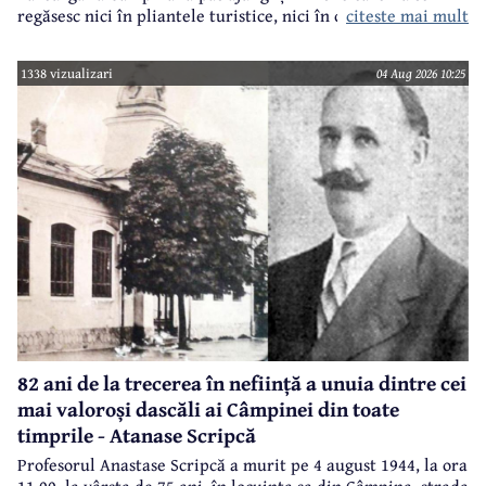
regăsesc nici în pliantele turistice, nici în cele.. electorale.
citeste mai mult
1338 vizualizari
04 Aug 2026 10:25
82 ani de la trecerea în neființă a unuia dintre cei
mai valoroși dascăli ai Câmpinei din toate
timprile - Atanase Scripcă
Profesorul Anastase Scripcă a murit pe 4 august 1944, la ora
11.00, la vârsta de 75 ani, în locuinţa sa din Câmpina, strada