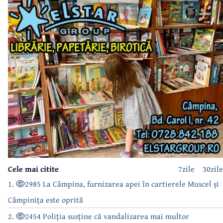
Cele mai citite
7zile
30zile
1.
2985 La Câmpina, furnizarea apei în cartierele Muscel și
Câmpinița este oprită
2.
2454 Poliția susține că vandalizarea mai multor