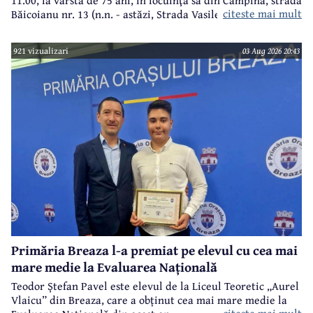
citeste mai mult
Băicoianu nr. 13 (n.n. - astăzi, Strada Vasile Alecsandri).
Este înmormântat în cimitirul central (Bobâlna de azi).
Ulterior, meşterul popular Nicolae Goage aşează aici, în
921 vizualizari
03 Aug 2026 20:43
memoria sa şi a soţiei, Maria Scripcă, o troiţă din lemn
sculptat,care astăzi, din păcate, nu mai există.
Primăria Breaza l-a premiat pe elevul cu cea mai
mare medie la Evaluarea Națională
Teodor Ștefan Pavel este elevul de la Liceul Teoretic „Aurel
Vlaicu” din Breaza, care a obținut cea mai mare medie la
citeste mai mult