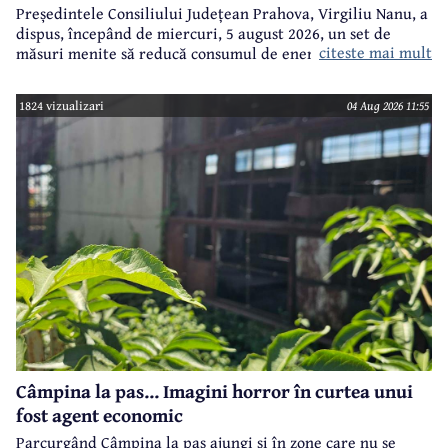
Președintele Consiliului Județean Prahova, Virgiliu Nanu, a
dispus, începând de miercuri, 5 august 2026, un set de
citeste mai mult
măsuri menite să reducă consumul de energie electrică în
toate imobilele aflate în proprietatea Consiliului Județean,
ca parte a unui demers mai amplu de utilizare responsabilă
1824 vizualizari
04 Aug 2026 11:55
a fondurilor publice.
Câmpina la pas... Imagini horror în curtea unui
fost agent economic
Parcurgând Câmpina la pas ajungi și în zone care nu se