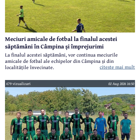
Meciuri amicale de fotbal la finalul acestei
săptămâni în Câmpina și împrejurimi
La finalul acestei săptămâni, vor continua meciurile
amicale de fotbal ale echipelor din Câmpina și din
citeste mai mult
localitățile învecinate.
479 vizualizari
02 Aug 2026 16:50