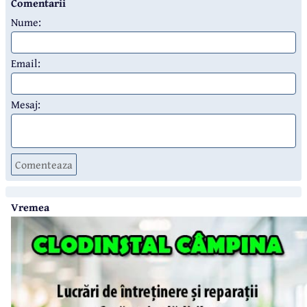
Comentarii
Nume:
Email:
Mesaj:
Comenteaza
Vremea