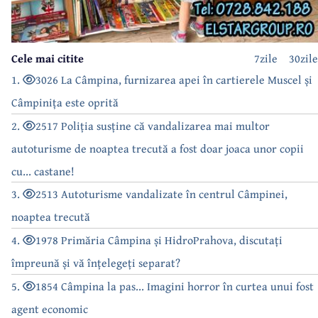
Cele mai citite
7zile
30zile
1.
3026 La Câmpina, furnizarea apei în cartierele Muscel și
Câmpinița este oprită
2.
2517 Poliția susține că vandalizarea mai multor
autoturisme de noaptea trecută a fost doar joaca unor copii
cu... castane!
3.
2513 Autoturisme vandalizate în centrul Câmpinei,
noaptea trecută
4.
1978 Primăria Câmpina și HidroPrahova, discutați
împreună și vă înțelegeți separat?
5.
1854 Câmpina la pas... Imagini horror în curtea unui fost
agent economic