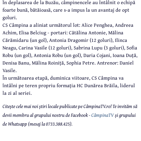
În deplasarea de la Buzău, câmpinencele au întâlnit o echipă
foarte bună, bătăioasă, care s-a impus la un avantaj de opt
goluri.
CS Câmpina a aliniat următorul lot: Alice Penghea, Andreea
Achim, Elisa Belciug - portari: Cătălina Antonie, Mălina
Cărămidaru (un gol), Antonia Dragomir (12 goluri), Ilinca
Neagu, Carina Vasile (12 goluri), Sabrina Lupu (3 goluri), Sofia
Robu (un gol), Antonia Robu (un gol), Daria Cojani, Ioana Duță,
Denisa Banu, Mălina Roiniță, Sophia Petre. Antrenor: Daniel
Vasile.
În următoarea etapă, duminica viitoare, CS Câmpina va
întâlni pe teren propriu formația HC Dunărea Brăila, liderul
la zi al seriei.
Citește cele mai noi știri locale publicate pe CâmpinaTV.ro! Te invităm să
devii membru al grupului nostru de Facebook -
CâmpinaTV
și grupului
de Whatsapp (mesaj la 0733.388.425).