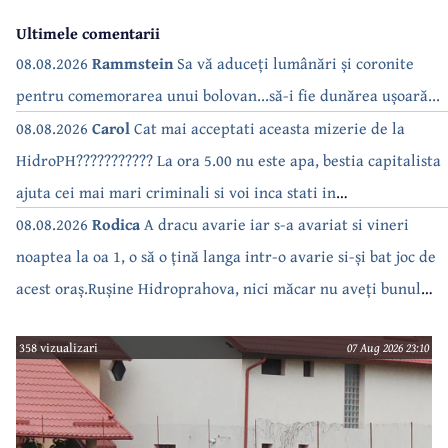
Ultimele comentarii
08.08.2026
Rammstein
Sa vă aduceți lumânări și coronite
pentru comemorarea unui bolovan...să-i fie dunărea ușoară...
08.08.2026
Carol
Cat mai acceptati aceasta mizerie de la
HidroPH??????????? La ora 5.00 nu este apa, bestia capitalista
ajuta cei mai mari criminali si voi inca stati in
case???????????????
08.08.2026
Rodica
A dracu avarie iar s-a avariat si vineri
noaptea la oa 1, o să o țină langa intr-o avarie si-și bat joc de
acest oraș.Rușine Hidroprahova, nici măcar nu aveți bunul
simț să anunțați.
358 vizualizari
07 Aug 2026 23:10