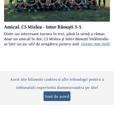
Amical. CS Mislea - Inter Bănești 3-5
Dintr-un interesant turneu în trei, până la urmă a rămas
doar un amical în doi, CS Mislea și Inter Bănești întâlnindu-
citeste mai mult
se într-un joc util de pregătire pentru ambele formații.
Acest site foloseste cookies si alte tehnologii pentru a
Actualitate
Politică
Social
Eveniment
Interviuri
imbunatati experienta dumneavoastra pe site!
Sănătate
Editorial
Sport
Anunțuri
Joburi
Turism
Sunt de acord
Termeni și condiții
-
Politica de confidențialitate
-