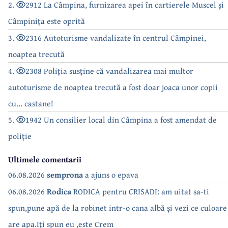
2.
2912 La Câmpina, furnizarea apei în cartierele Muscel și
Câmpinița este oprită
3.
2316 Autoturisme vandalizate în centrul Câmpinei,
noaptea trecută
4.
2308 Poliția susține că vandalizarea mai multor
autoturisme de noaptea trecută a fost doar joaca unor copii
cu... castane!
5.
1942 Un consilier local din Câmpina a fost amendat de
poliție
Ultimele comentarii
06.08.2026
semprona
a ajuns o epava
06.08.2026
Rodica
RODICA pentru CRISADI: am uitat sa-ti
spun,pune apă de la robinet intr-o cana albă și vezi ce culoare
are apa.Iți spun eu ,este Crem