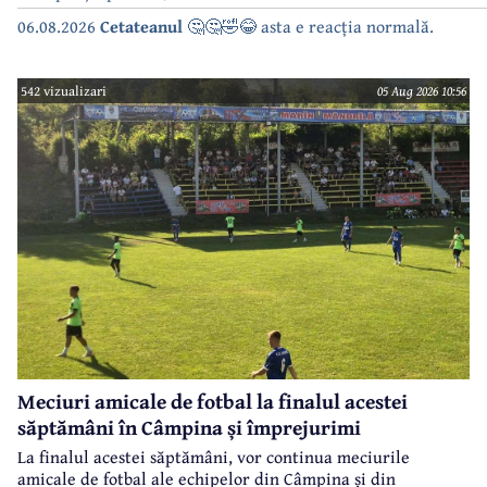
06.08.2026
Cetateanul
🤔🤔🤣😂 asta e reacția normală.
542 vizualizari
05 Aug 2026 10:56
Meciuri amicale de fotbal la finalul acestei
săptămâni în Câmpina și împrejurimi
La finalul acestei săptămâni, vor continua meciurile
amicale de fotbal ale echipelor din Câmpina și din