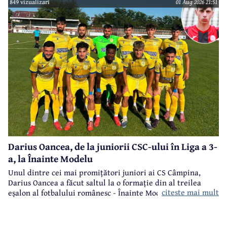
849 vizualizari
01 Aug 2026 21:51
Darius Oancea, de la juniorii CSC-ului în Liga a 3-
a, la Înainte Modelu
Unul dintre cei mai promițători juniori ai CS Câmpina,
Darius Oancea a făcut saltul la o formație din al treilea
citeste mai mult
eșalon al fotbalului românesc - Înainte Modelu, din județul
Călărași.