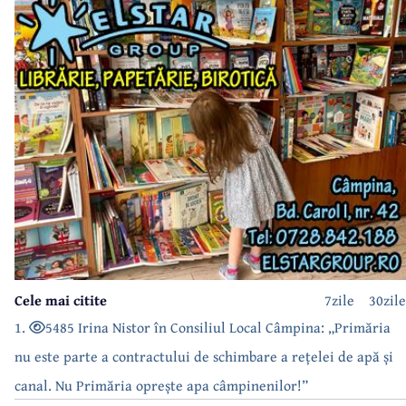
Cele mai citite
7zile
30zile
1.
5485 Irina Nistor în Consiliul Local Câmpina: „Primăria
nu este parte a contractului de schimbare a rețelei de apă și
canal. Nu Primăria oprește apa câmpinenilor!”