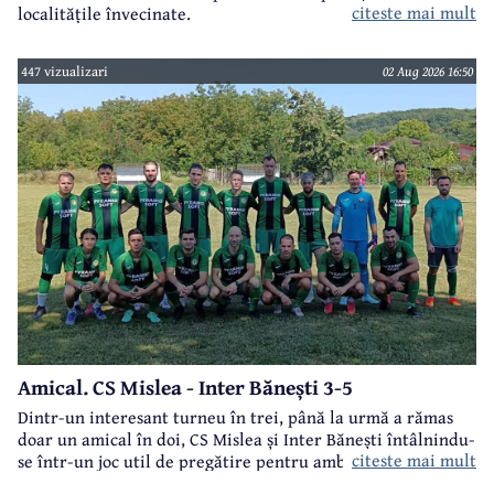
citeste mai mult
localitățile învecinate.
447 vizualizari
02 Aug 2026 16:50
Amical. CS Mislea - Inter Bănești 3-5
Dintr-un interesant turneu în trei, până la urmă a rămas
doar un amical în doi, CS Mislea și Inter Bănești întâlnindu-
citeste mai mult
se într-un joc util de pregătire pentru ambele formații.