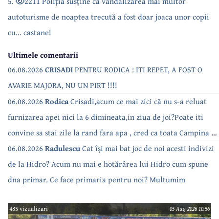
5.
2211 Poliția susține că vandalizarea mai multor
autoturisme de noaptea trecută a fost doar joaca unor copii
cu... castane!
Ultimele comentarii
06.08.2026
CRISADI
PENTRU RODICA : ITI REPET, A FOST O
AVARIE MAJORA, NU UN PIRT !!!!
06.08.2026
Rodica
Crisadi,acum ce mai zici că nu s-a reluat
furnizarea apei nici la 6 dimineata,in ziua de joi?Poate iti
convine sa stai zile la rand fara apa , cred ca toata Campina s-
a săturat de cate ori se tot oprește apa!!
06.08.2026
Radulescu
Cat își mai bat joc de noi acesti indivizi
de la Hidro? Acum nu mai e hotărârea lui Hidro cum spune
dna primar. Ce face primaria pentru noi? Multumim
485 vizualizari
05 Aug 2026 10:56