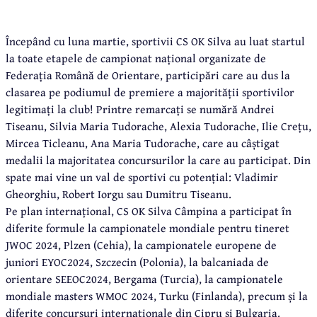
Începând cu luna martie, sportivii CS OK Silva au luat startul
la toate etapele de campionat național organizate de
Federația Română de Orientare, participări care au dus la
clasarea pe podiumul de premiere a majorității sportivilor
legitimați la club! Printre remarcați se numără Andrei
Tiseanu, Silvia Maria Tudorache, Alexia Tudorache, Ilie Crețu,
Mircea Ticleanu, Ana Maria Tudorache, care au câștigat
medalii la majoritatea concursurilor la care au participat. Din
spate mai vine un val de sportivi cu potențial: Vladimir
Gheorghiu, Robert Iorgu sau Dumitru Tiseanu.
Pe plan internațional, CS OK Silva Câmpina a participat în
diferite formule la campionatele mondiale pentru tineret
JWOC 2024, Plzen (Cehia), la campionatele europene de
juniori EYOC2024, Szczecin (Polonia), la balcaniada de
orientare SEEOC2024, Bergama (Turcia), la campionatele
mondiale masters WMOC 2024, Turku (Finlanda), precum și la
diferite concursuri internaționale din Cipru și Bulgaria.