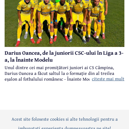
Darius Oancea, de la juniorii CSC-ului în Liga a 3-
a, la Înainte Modelu
Unul dintre cei mai promițători juniori ai CS Câmpina,
Darius Oancea a făcut saltul la o formație din al treilea
citeste mai mult
eșalon al fotbalului românesc - Înainte Modelu, din județul
Călărași.
Acest site foloseste cookies si alte tehnologii pentru a
Actualitate
Politică
Social
Eveniment
Interviuri
imbunatati experienta dumneavoastra pe site!