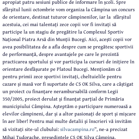
apropiat patru sesiuni publice de informare în școli. Spre
sfârșitul lunii octombrie vom organiza la Câmpina un concurs
de orientare, destinat tuturor câmpinenilor, iar la sfârșitul
acestuia, cei mai talentați zece copii vor fi invitați să
participe la un stagiu de pregătire la Complexul Sportiv
Național Piatra Arsă din Munții Bucegi. Aici, acești copii vor
avea posibilitatea de a afla despre cum se pregătesc sportivii
de performanță, despre avantajele pe care le prezintă
practicarea sportului și vor participa la cursuri de inițiere în
orientare desfășurate pe Platoul Bucegi. Menționăm că
pentru primii zece sportivi invitați, cheltuielile pentru
cazare și masă vor fi suportate de CS OK Silva, care a câștigat
un proiect cu finanțare nerambursabilă conform Legii
350/2005, proiect derulat și finanțat parțial de Primăria
municipiului Câmpina. Așteptăm o participare numeroasă a
elevilor câmpineni, dar și a altor pasionați de sport și mișcare
în aer liber! Pentru mai multe detalii și înscrieri vă invităm
să vizitați site-ul clubului:
silvacampina.ro
”, ne-a precizat
Mihai Tudorache, președintele CS OK Silva Câmpina.