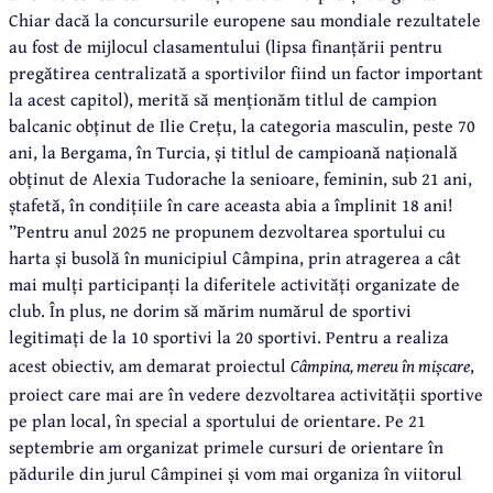
Chiar dacă la concursurile europene sau mondiale rezultatele
au fost de mijlocul clasamentului (lipsa finanțării pentru
pregătirea centralizată a sportivilor fiind un factor important
la acest capitol), merită să menționăm titlul de campion
balcanic obținut de Ilie Crețu, la categoria masculin, peste 70
ani, la Bergama, în Turcia, și titlul de campioană națională
obținut de Alexia Tudorache la senioare, feminin, sub 21 ani,
ștafetă, în condițiile în care aceasta abia a împlinit 18 ani!
”Pentru anul 2025 ne propunem dezvoltarea sportului cu
harta și busolă în municipiul Câmpina, prin atragerea a cât
mai mulți participanți la diferitele activități organizate de
club. În plus, ne dorim să mărim numărul de sportivi
legitimați de la 10 sportivi la 20 sportivi. Pentru a realiza
acest obiectiv, am demarat proiectul
Câmpina, mereu în mișcare
,
proiect care mai are în vedere dezvoltarea activității sportive
pe plan local, în special a sportului de orientare. Pe 21
septembrie am organizat primele cursuri de orientare în
pădurile din jurul Câmpinei și vom mai organiza în viitorul