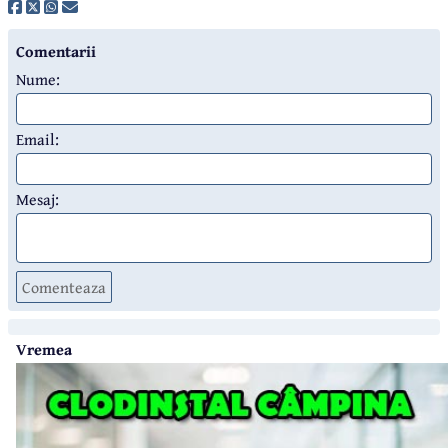
Comentarii
Nume:
Email:
Mesaj:
Comenteaza
Vremea