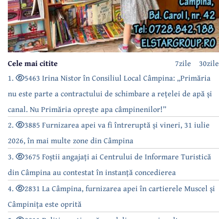
Cele mai citite
7zile
30zile
1.
5463 Irina Nistor în Consiliul Local Câmpina: „Primăria
nu este parte a contractului de schimbare a rețelei de apă și
canal. Nu Primăria oprește apa câmpinenilor!”
2.
3885 Furnizarea apei va fi întreruptă și vineri, 31 iulie
2026, în mai multe zone din Câmpina
3.
3675 Foștii angajați ai Centrului de Informare Turistică
din Câmpina au contestat în instanță concedierea
4.
2831 La Câmpina, furnizarea apei în cartierele Muscel și
Câmpinița este oprită