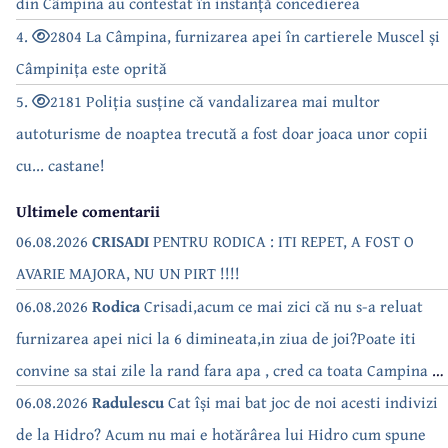
din Câmpina au contestat în instanță concedierea
4.
2804 La Câmpina, furnizarea apei în cartierele Muscel și
Câmpinița este oprită
5.
2181 Poliția susține că vandalizarea mai multor
autoturisme de noaptea trecută a fost doar joaca unor copii
cu... castane!
Ultimele comentarii
06.08.2026
CRISADI
PENTRU RODICA : ITI REPET, A FOST O
AVARIE MAJORA, NU UN PIRT !!!!
06.08.2026
Rodica
Crisadi,acum ce mai zici că nu s-a reluat
furnizarea apei nici la 6 dimineata,in ziua de joi?Poate iti
convine sa stai zile la rand fara apa , cred ca toata Campina s-
a săturat de cate ori se tot oprește apa!!
06.08.2026
Radulescu
Cat își mai bat joc de noi acesti indivizi
de la Hidro? Acum nu mai e hotărârea lui Hidro cum spune