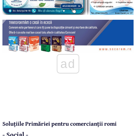
ad
Soluțiile Primăriei pentru comercianții romi
- Social -