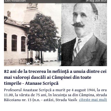
1205 vizualizari
04 Aug 2026 10:25
82 ani de la trecerea în neființă a unuia dintre cei
mai valoroși dascăli ai Câmpinei din toate
timprile - Atanase Scripcă
Profesorul Anastase Scripcă a murit pe 4 august 1944, la ora
11.00, la vârsta de 75 ani, în locuinţa sa din Câmpina, strada
citeste mai mult
Băicoianu nr. 13 (n.n. - astăzi, Strada Vasile Alecsandri).
Este înmormântat în cimitirul central (Bobâlna de azi).
Ulterior, meşterul popular Nicolae Goage aşează aici, în