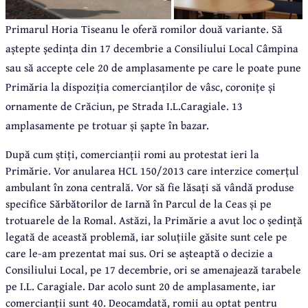
Primarul Horia Tiseanu le oferă romilor două variante. Să
aștepte ședința din 17 decembrie a Consiliului Local Câmpina
sau să accepte cele 20 de amplasamente pe care le poate pune
Primăria la dispoziția comercianților de vâsc, coronițe și
ornamente de Crăciun, pe Strada I.L.Caragiale. 13
amplasamente pe trotuar și șapte în bazar.
După cum știți, comercianții romi au protestat ieri la
Primărie. Vor anularea HCL 150/2013 care interzice comerțul
ambulant în zona centrală. Vor să fie lăsați să vândă produse
specifice Sărbătorilor de Iarnă în Parcul de la Ceas și pe
trotuarele de la Romal. Astăzi, la Primărie a avut loc o ședință
legată de această problemă, iar soluțiile găsite sunt cele pe
care le-am prezentat mai sus. Ori se așteaptă o decizie a
Consiliului Local, pe 17 decembrie, ori se amenajează tarabele
pe I.L. Caragiale. Dar acolo sunt 20 de amplasamente, iar
comercianții sunt 40. Deocamdată, romii au optat pentru