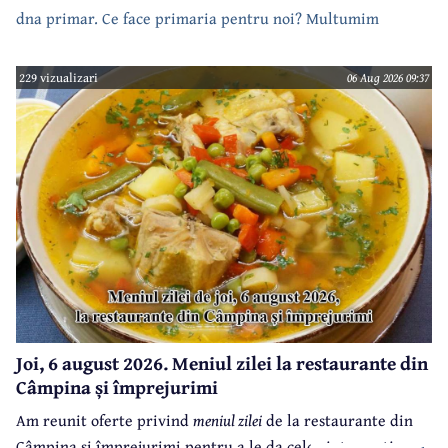
dna primar. Ce face primaria pentru noi? Multumim
229 vizualizari
06 Aug 2026 09:37
Joi, 6 august 2026. Meniul zilei la restaurante din
Câmpina și împrejurimi
Am reunit oferte privind
meniul zilei
de la restaurante din
Câmpina și împrejurimi pentru a le da celor interesați