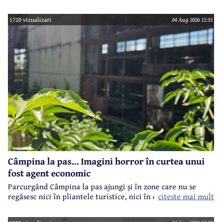
toate imobilele aflate în proprietatea Consiliului Județean,
ca parte a unui demers mai amplu de utilizare responsabilă
1720 vizualizari
04 Aug 2026 11:55
a fondurilor publice.
Câmpina la pas... Imagini horror în curtea unui
fost agent economic
Parcurgând Câmpina la pas ajungi și în zone care nu se
regăsesc nici în pliantele turistice, nici în cele.. electorale.
citeste mai mult