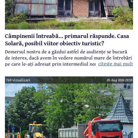
Câmpinenii întreabă... primarul răspunde. Casa
Solară, posibil viitor obiectiv turistic?
Demersul nostru de a găzdui astfel de audiențe se bucură
de interes, dacă avem în vedere numărul mare de întrebări
citeste mai mult
pe care le-ați adresat prin intermediul nostru primarului
municipiului Câmpina, Irina Nistor.
769 vizualizari
05 Aug 2026 19:59