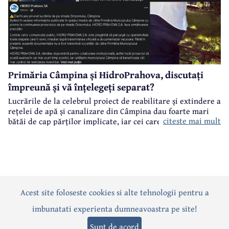
Primăria Câmpina și HidroPrahova, discutați
împreună și vă înțelegeți separat?
Lucrările de la celebrul proiect de reabilitare și extindere a
rețelei de apă și canalizare din Câmpina dau foarte mari
citeste mai mult
bătăi de cap părților implicate, iar cei care suferă sunt
câmpinenii. Exemplul cel mai elocvent - "dureroasa" stradă
Orizontului.
Acest site foloseste cookies si alte tehnologii pentru a
Actualitate
Politică
Social
Eveniment
Interviuri
imbunatati experienta dumneavoastra pe site!
Sănătate
Editorial
Sport
Anunțuri
Joburi
Turism
Sunt de acord