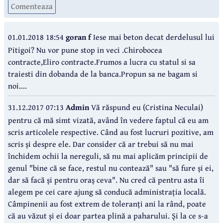
Comenteaza
01.01.2018 18:54
goran f
Iese mai beton decat derdelusul lui
Pitigoi? Nu vor pune stop in veci .Chirobocea
contracte,Eliro contracte.Frumos a lucra cu statul si sa
traiesti din dobanda de la banca.Propun sa ne bagam si
noi....
31.12.2017 07:13
Admin
Vă răspund eu (Cristina Neculai)
pentru că mă simt vizată, având în vedere faptul că eu am
scris articolele respective. Când au fost lucruri pozitive, am
scris și despre ele. Dar consider că ar trebui să nu mai
închidem ochii la nereguli, să nu mai aplicăm principii de
genul "bine că se face, restul nu contează" sau "să fure și ei,
dar să facă și pentru oraș ceva". Nu cred că pentru asta îi
alegem pe cei care ajung să conducă administrația locală.
Câmpinenii au fost extrem de toleranți ani la rând, poate
că au văzut și ei doar partea plină a paharului. Și la ce s-a