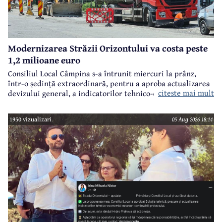
Modernizarea Străzii Orizontului va costa peste
1,2 milioane euro
Consiliul Local Câmpina s-a întrunit miercuri la prânz,
într-o ședință extraordinară, pentru a aproba actualizarea
citeste mai mult
devizului general, a indicatorilor tehnico-economici și a
sumei reprezentând finanțarea de la bugetul local pentru
realizarea modernizării Străzii Orizontului, obiectiv
1950 vizualizari
05 Aug 2026 18:14
finanțat prin Programul Național de Investiții ”Anghel
Saligny”.