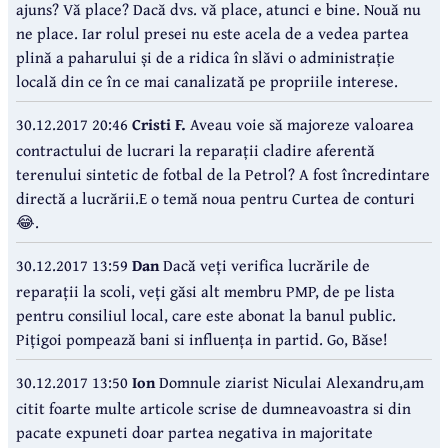
ajuns? Vă place? Dacă dvs. vă place, atunci e bine. Nouă nu
ne place. Iar rolul presei nu este acela de a vedea partea
plină a paharului și de a ridica în slăvi o administrație
locală din ce în ce mai canalizată pe propriile interese.
30.12.2017 20:46
Cristi F.
Aveau voie să majoreze valoarea
contractului de lucrari la reparații cladire aferentă
terenului sintetic de fotbal de la Petrol? A fost încredintare
directă a lucrării.E o temă noua pentru Curtea de conturi
😂.
30.12.2017 13:59
Dan
Dacă veți verifica lucrările de
reparații la scoli, veți găsi alt membru PMP, de pe lista
pentru consiliul local, care este abonat la banul public.
Pițigoi pompează bani si influența in partid. Go, Băse!
30.12.2017 13:50
Ion
Domnule ziarist Niculai Alexandru,am
citit foarte multe articole scrise de dumneavoastra si din
pacate expuneti doar partea negativa in majoritate