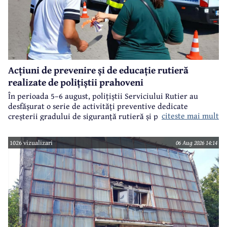
Acțiuni de prevenire și de educație rutieră
realizate de polițiștii prahoveni
În perioada 5–6 august, polițiștii Serviciului Rutier au
desfășurat o serie de activități preventive dedicate
citeste mai mult
creșterii gradului de siguranță rutieră și promovării unui
comportament responsabil în trafic, în contextul sezonului
estival.
1026 vizualizari
06 Aug 2026 14:14