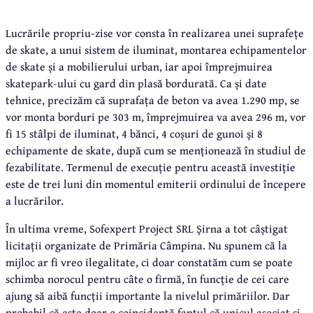
Lucrările propriu-zise vor consta în realizarea unei suprafețe
de skate, a unui sistem de iluminat, montarea echipamentelor
de skate și a mobilierului urban, iar apoi împrejmuirea
skatepark-ului cu gard din plasă bordurată. Ca și date
tehnice, precizăm că suprafața de beton va avea 1.290 mp, se
vor monta borduri pe 303 m, împrejmuirea va avea 296 m, vor
fi 15 stâlpi de iluminat, 4 bănci, 4 coșuri de gunoi și 8
echipamente de skate, după cum se menționează în studiul de
fezabilitate. Termenul de execuție pentru această investiție
este de trei luni din momentul emiterii ordinului de începere
a lucrărilor.
În ultima vreme, Sofexpert Project SRL Șirna a tot câștigat
licitații organizate de Primăria Câmpina. Nu spunem că la
mijloc ar fi vreo ilegalitate, ci doar constatăm cum se poate
schimba norocul pentru câte o firmă, în funcție de cei care
ajung să aibă funcții importante la nivelul primăriilor. Dar
probabil că este doar o coincidență faptul că unicul asociat și