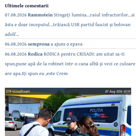
Ultimele comentarii
07.08.2026
Rammstein
Stingeți lumina...raiul infractorilor...si
ăsta e doar inceputul...trăiască USR partid fascist și bolovan
adolf...
06.08.2026
semprona
a ajuns o epava
06.08.2026
Rodica
RODICA pentru CRISADI: am uitat sa-ti
spun,pune apă de la robinet intr-o cana albă și vezi ce culoare
are apa.Iți spun eu ,este Crem
379 vizualizari
07 Aug 2026 10:59