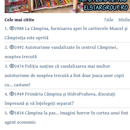
Cele mai citite
7zile
30zile
1.
2988 La Câmpina, furnizarea apei în cartierele Muscel și
Câmpinița este oprită
2.
2492 Autoturisme vandalizate în centrul Câmpinei,
noaptea trecută
3.
2474 Poliția susține că vandalizarea mai multor
autoturisme de noaptea trecută a fost doar joaca unor copii
cu... castane!
4.
1949 Primăria Câmpina și HidroPrahova, discutați
împreună și vă înțelegeți separat?
5.
1834 Câmpina la pas... Imagini horror în curtea unui fost
agent economic