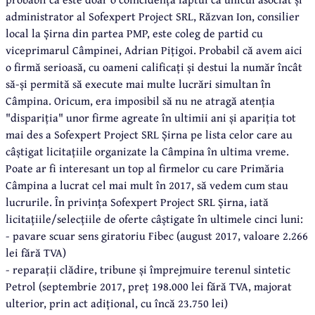
administrator al Sofexpert Project SRL, Răzvan Ion, consilier
local la Șirna din partea PMP, este coleg de partid cu
viceprimarul Câmpinei, Adrian Pițigoi. Probabil că avem aici
o firmă serioasă, cu oameni calificați și destui la număr încât
să-și permită să execute mai multe lucrări simultan în
Câmpina. Oricum, era imposibil să nu ne atragă atenția
"dispariția" unor firme agreate în ultimii ani și apariția tot
mai des a Sofexpert Project SRL Șirna pe lista celor care au
câștigat licitațiile organizate la Câmpina în ultima vreme.
Poate ar fi interesant un top al firmelor cu care Primăria
Câmpina a lucrat cel mai mult în 2017, să vedem cum stau
lucrurile. În privința Sofexpert Project SRL Șirna, iată
licitațiile/selecțiile de oferte câștigate în ultimele cinci luni:
- pavare scuar sens giratoriu Fibec (august 2017, valoare 2.266
lei fără TVA)
- reparații clădire, tribune și împrejmuire terenul sintetic
Petrol (septembrie 2017, preț 198.000 lei fără TVA, majorat
ulterior, prin act adițional, cu încă 23.750 lei)