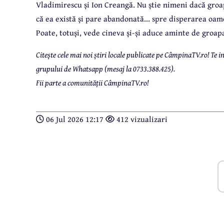
Vladimirescu și Ion Creangă. Nu știe nimeni dacă groapa
că ea există și pare abandonată... spre disperarea oam
Poate, totuși, vede cineva și-și aduce aminte de groapa
Citește cele mai noi știri locale publicate pe CâmpinaTV.ro! Te
grupului de Whatsapp (mesaj la 0733.388.425).
Fii parte a comunității CâmpinaTV.ro!
06 Jul 2026 12:17
412 vizualizari