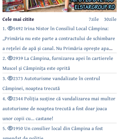
Cele mai citite
7zile
30zile
1.
5492 Irina Nistor în Consiliul Local Câmpina:
„Primăria nu este parte a contractului de schimbare
a rețelei de apă și canal. Nu Primăria oprește apa
câmpinenilor!”
2.
2939 La Câmpina, furnizarea apei în cartierele
Muscel și Câmpinița este oprită
3.
2373 Autoturisme vandalizate în centrul
Câmpinei, noaptea trecută
4.
2344 Poliția susține că vandalizarea mai multor
autoturisme de noaptea trecută a fost doar joaca
unor copii cu... castane!
5.
1950 Un consilier local din Câmpina a fost
amendat de poliție