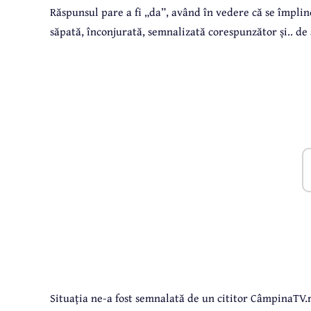
Răspunsul pare a fi „da”, având în vedere că se împli
săpată, înconjurată, semnalizată corespunzător și.. d
Situația ne-a fost semnalată de un cititor CâmpinaTV.ro