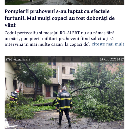
Pompierii prahoveni s-au luptat cu efectele
furtunii. Mai mulți copaci au fost doborâți de
vânt
Codul portocaliu și mesajul RO-ALERT nu au rămas fără
urmări, pompierii militari prahoveni fiind solicitați să
citeste mai mult
intervină în mai multe cazuri la copaci doborâți în urma
furtunii de sâmbătă de la prânz.
2763 vizualizari
08 Aug 2026 14:42