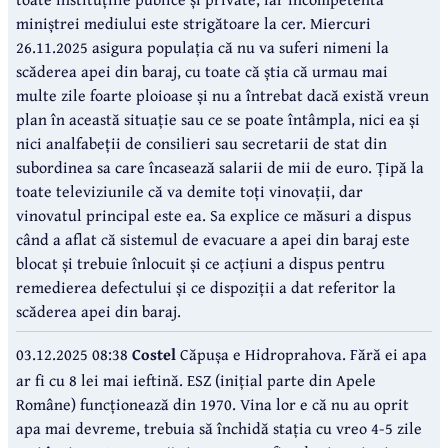
miniștrei mediului este strigătoare la cer. Miercuri
26.11.2025 asigura populația că nu va suferi nimeni la
scăderea apei din baraj, cu toate că știa că urmau mai
multe zile foarte ploioase și nu a întrebat dacă există vreun
plan în această situație sau ce se poate întâmpla, nici ea și
nici analfabeții de consilieri sau secretarii de stat din
subordinea sa care încasează salarii de mii de euro. Țipă la
toate televiziunile că va demite toți vinovații, dar
vinovatul principal este ea. Sa explice ce măsuri a dispus
când a aflat că sistemul de evacuare a apei din baraj este
blocat și trebuie înlocuit și ce acțiuni a dispus pentru
remedierea defectului și ce dispoziții a dat referitor la
scăderea apei din baraj.
03.12.2025 08:38
Costel
Căpușa e Hidroprahova. Fără ei apa
ar fi cu 8 lei mai ieftină. ESZ (inițial parte din Apele
Române) funcționează din 1970. Vina lor e că nu au oprit
apa mai devreme, trebuia să închidă stația cu vreo 4-5 zile