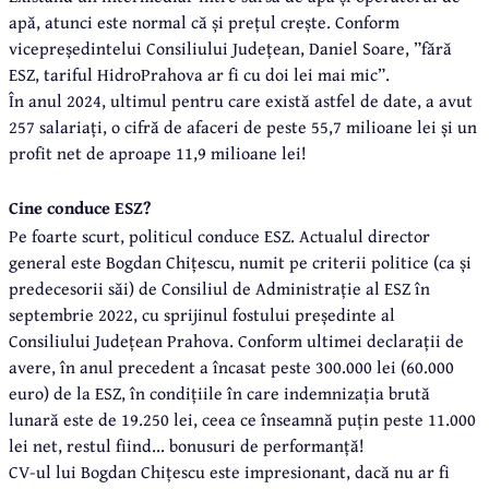
apă, atunci este normal că și prețul crește. Conform
vicepreședintelui Consiliului Județean, Daniel Soare, ”fără
ESZ, tariful HidroPrahova ar fi cu doi lei mai mic”.
În anul 2024, ultimul pentru care există astfel de date, a avut
257 salariați, o cifră de afaceri de peste 55,7 milioane lei și un
profit net de aproape 11,9 milioane lei!
Cine conduce ESZ?
Pe foarte scurt, politicul conduce ESZ. Actualul director
general este Bogdan Chițescu, numit pe criterii politice (ca și
predecesorii săi) de Consiliul de Administrație al ESZ în
septembrie 2022, cu sprijinul fostului președinte al
Consiliului Județean Prahova. Conform ultimei declarații de
avere, în anul precedent a încasat peste 300.000 lei (60.000
euro) de la ESZ, în condițiile în care indemnizația brută
lunară este de 19.250 lei, ceea ce înseamnă puțin peste 11.000
lei net, restul fiind... bonusuri de performanță!
CV-ul lui Bogdan Chițescu este impresionant, dacă nu ar fi