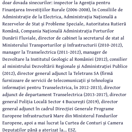
doar dovada sinecurilor: inspector la Agenția pentru
Finanțarea Investițiilor Rurale (2006-2008), în Consiliile de
Administrație de la Electrica, Administrația Națională a
Rezervelor de Stat și Probleme Speciale, Autoritatea Rutieră
Română, Compania Națională Administrația Porturilor
Dunării Fluviale, director de cabinet la secretarul de stat al
Ministerului Transporturilor și Infrastructurii (2010-2012),
manager la Transelectrica (2011-2012), manager de
Dezvoltare la Institutul Geologic al României (2012), consilier
al ministrului Dezvoltării Regionale și Administrației Publice
(2012), director general adjunct la Teletrans SA (firmă
furnizoare de servicii de telecomunicații și tehnologia
informației pentru Transelectrica, în 2012-2013), director
adjunct de departament Transelectrica (2013-2017), director
general Poliția Locală Sector 4 București (2019), director
general adjunct în cadrul Direcției Generale Programe
Europene Infrastructură Mare din Ministerul Fondurilor
Europene, apoi a mai lucrat la Curtea de Conturi și Camera
Deputaților până a aterizat la... ESZ.