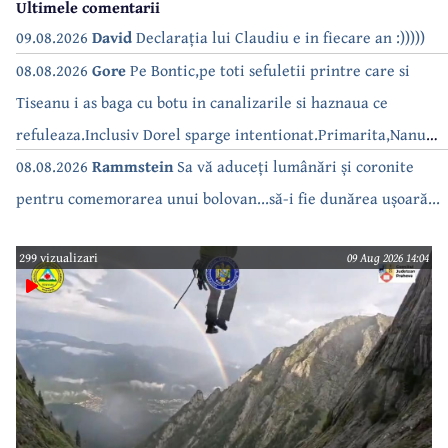
Ultimele comentarii
09.08.2026
David
Declarația lui Claudiu e in fiecare an :)))))
08.08.2026
Gore
Pe Bontic,pe toti sefuletii printre care si
Tiseanu i as baga cu botu in canalizarile si haznaua ce
refuleaza.Inclusiv Dorel sparge intentionat.Primarita,Nanu
bea apa de la robinet.Asta as intreba o si pe Izabel Mitrea
08.08.2026
Rammstein
Sa vă aduceți lumânări și coronite
pentru comemorarea unui bolovan...să-i fie dunărea ușoară...
299 vizualizari
09 Aug 2026 14:04