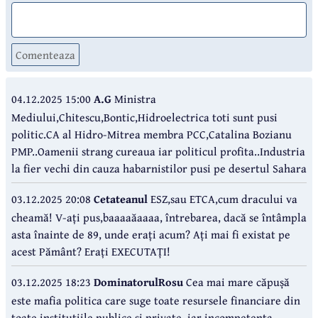
Comenteaza
04.12.2025 15:00
A.G
Ministra
Mediului,Chitescu,Bontic,Hidroelectrica toti sunt pusi
politic.CA al Hidro-Mitrea membra PCC,Catalina Bozianu
PMP..Oamenii strang cureaua iar politicul profita..Industria
la fier vechi din cauza habarnistilor pusi pe desertul Sahara
03.12.2025 20:08
Cetateanul
ESZ,sau ETCA,cum dracului va
cheamă! V-ați pus,baaaaăaaaa, întrebarea, dacă se întâmpla
asta înainte de 89, unde erați acum? Ați mai fi existat pe
acest Pământ? Erați EXECUTAȚI!
03.12.2025 18:23
DominatorulRosu
Cea mai mare căpușă
este mafia politica care suge toate resursele financiare din
toate instituțiile publice și private, iar incompetenta