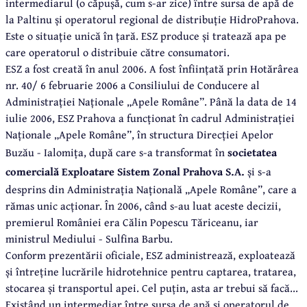
intermediarul (o căpușă, cum s-ar zice) între sursa de apă de
la Paltinu și operatorul regional de distribuție HidroPrahova.
Este o situație unică în țară. ESZ produce și tratează apa pe
care operatorul o distribuie către consumatori.
ESZ a fost creată în anul 2006. A fost înființată prin Hotărârea
nr. 40/ 6 februarie 2006 a Consiliului de Conducere al
Administrației Naționale „Apele Române”. Până la data de 14
iulie 2006, ESZ Prahova a funcționat în cadrul Administrației
Naționale „Apele Române”, în structura Direcției Apelor
Buzău - Ialomița, după care s-a transformat în
societatea
comercială Exploatare Sistem Zonal Prahova S.A.
și s-a
desprins din Administrația Națională „Apele Române”, care a
rămas unic acționar. În 2006, când s-au luat aceste decizii,
premierul României era Călin Popescu Tăriceanu, iar
ministrul Mediului - Sulfina Barbu.
Conform prezentării oficiale, ESZ administrează, exploatează
și întreține lucrările hidrotehnice pentru captarea, tratarea,
stocarea și transportul apei. Cel puțin, asta ar trebui să facă...
Existând un intermediar între sursa de apă și operatorul de