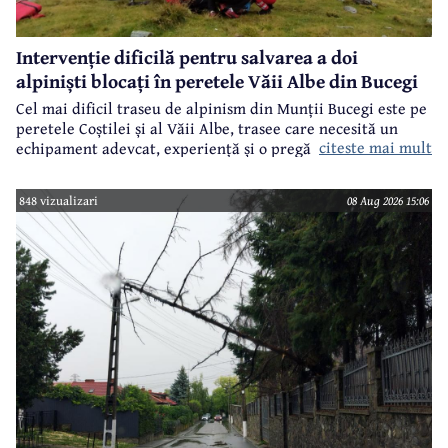
Intervenție dificilă pentru salvarea a doi
alpiniști blocați în peretele Văii Albe din Bucegi
Cel mai dificil traseu de alpinism din Munții Bucegi este pe
peretele Coștilei și al Văii Albe, trasee care necesită un
citeste mai mult
echipament adevcat, experiență și o pregătire specifică.
848 vizualizari
08 Aug 2026 15:06