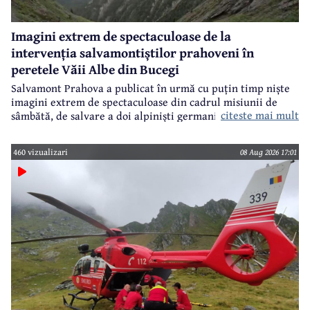
Imagini extrem de spectaculoase de la
intervenția salvamontiștilor prahoveni în
peretele Văii Albe din Bucegi
Salvamont Prahova a publicat în urmă cu puțin timp niște
imagini extrem de spectaculoase din cadrul misiunii de
citeste mai mult
sâmbătă, de salvare a doi alpiniști germani din peretele
Văii Albe, din Bucegi.
460 vizualizari
08 Aug 2026 17:01