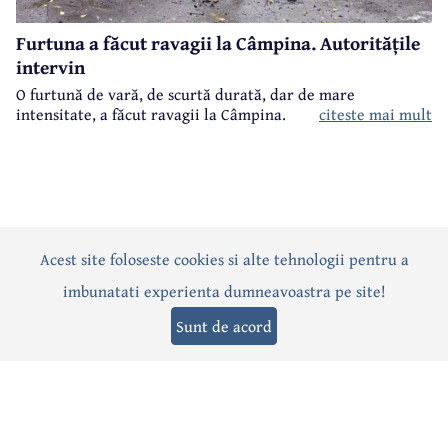
Furtuna a făcut ravagii la Câmpina. Autoritățile
intervin
O furtună de vară, de scurtă durată, dar de mare
intensitate, a făcut ravagii la Câmpina.
citeste mai mult
Acest site foloseste cookies si alte tehnologii pentru a
Actualitate
Politică
Social
Eveniment
Interviuri
imbunatati experienta dumneavoastra pe site!
Sănătate
Editorial
Sport
Anunțuri
Joburi
Turism
Sunt de acord
Termeni și condiții
-
Politica de confidențialitate
-
Politica cookies
© 2026 Câmpina TV