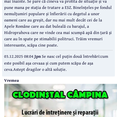
mai înainte. Se pare că cineva va profita de situație și va
pune mana pe stația de tratare a ESZ. Bineînțeles pe fondul
nemulțumiri populare și înfierării cu degetul a unor
oameni care au greșit, dar nu mai mult decât cei de la
Apele Române care au dat buleală cu barajul, a
Hidroprahova care ne vinde cea mai scumpă apă din țară și
care au în spate pe stimabilii politruci. Trăim vremuri
interesante, scăpa cine poate.
03.12.2025 08:04
Jpn
Se nasc cel puțin două întrebări:cum
este posibil așa cevaaa și cum putem scăpa de așa
ceva.Astept dragilor o altă soluție.
Vremea