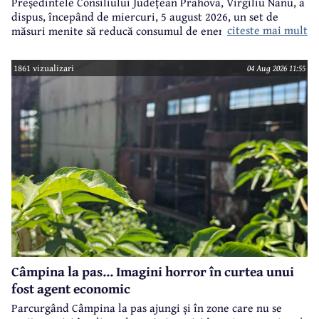
Președintele Consiliului Județean Prahova, Virgiliu Nanu, a
dispus, începând de miercuri, 5 august 2026, un set de
citeste mai mult
măsuri menite să reducă consumul de energie electrică în
toate imobilele aflate în proprietatea Consiliului Județean,
ca parte a unui demers mai amplu de utilizare responsabilă
1861 vizualizari
04 Aug 2026 11:55
a fondurilor publice.
Câmpina la pas... Imagini horror în curtea unui
fost agent economic
Parcurgând Câmpina la pas ajungi și în zone care nu se