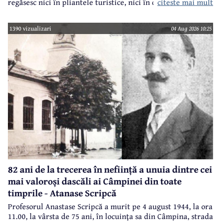
regăsesc nici în pliantele turistice, nici în cele.. electorale.
citeste mai mult
1390 vizualizari
04 Aug 2026 10:25
82 ani de la trecerea în neființă a unuia dintre cei
mai valoroși dascăli ai Câmpinei din toate
timprile - Atanase Scripcă
Profesorul Anastase Scripcă a murit pe 4 august 1944, la ora
11.00, la vârsta de 75 ani, în locuinţa sa din Câmpina, strada