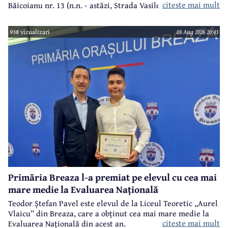
citeste mai mult
Băicoianu nr. 13 (n.n. - astăzi, Strada Vasile Alecsandri).
Este înmormântat în cimitirul central (Bobâlna de azi).
Ulterior, meşterul popular Nicolae Goage aşează aici, în
938 vizualizari
03 Aug 2026 20:43
memoria sa şi a soţiei, Maria Scripcă, o troiţă din lemn
sculptat,care astăzi, din păcate, nu mai există.
Primăria Breaza l-a premiat pe elevul cu cea mai
mare medie la Evaluarea Națională
Teodor Ștefan Pavel este elevul de la Liceul Teoretic „Aurel
Vlaicu” din Breaza, care a obținut cea mai mare medie la
citeste mai mult
Evaluarea Națională din acest an.