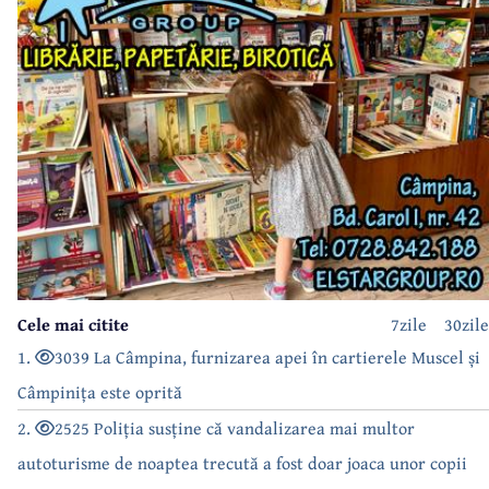
Cele mai citite
7zile
30zile
1.
3039 La Câmpina, furnizarea apei în cartierele Muscel și
Câmpinița este oprită
2.
2525 Poliția susține că vandalizarea mai multor
autoturisme de noaptea trecută a fost doar joaca unor copii