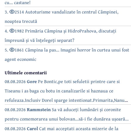
cu... castane!
3.
2514 Autoturisme vandalizate în centrul Câmpinei,
noaptea trecută
4.
1982 Primăria Câmpina și HidroPrahova, discutați
împreună și vă înțelegeți separat?
5.
1861 Câmpina la pas... Imagini horror în curtea unui fost
agent economic
Ultimele comentarii
08.08.2026
Gore
Pe Bontic,pe toti sefuletii printre care si
Tiseanu i as baga cu botu in canalizarile si haznaua ce
refuleaza.Inclusiv Dorel sparge intentionat.Primarita,Nanu
bea apa de la robinet.Asta as intreba o si pe Izabel Mitrea
08.08.2026
Rammstein
Sa vă aduceți lumânări și coronite
pentru comemorarea unui bolovan...să-i fie dunărea ușoară...
08.08.2026
Carol
Cat mai acceptati aceasta mizerie de la