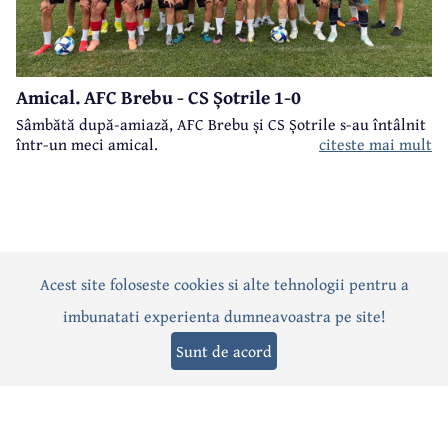
Amical. AFC Brebu - CS Șotrile 1-0
Sâmbătă după-amiază, AFC Brebu și CS Șotrile s-au întâlnit
într-un meci amical.
citeste mai mult
Acest site foloseste cookies si alte tehnologii pentru a
Actualitate
Politică
Social
Eveniment
Interviuri
imbunatati experienta dumneavoastra pe site!
Sănătate
Editorial
Sport
Anunțuri
Joburi
Turism
Sunt de acord
Termeni și condiții
-
Politica de confidențialitate
-
Politica cookies