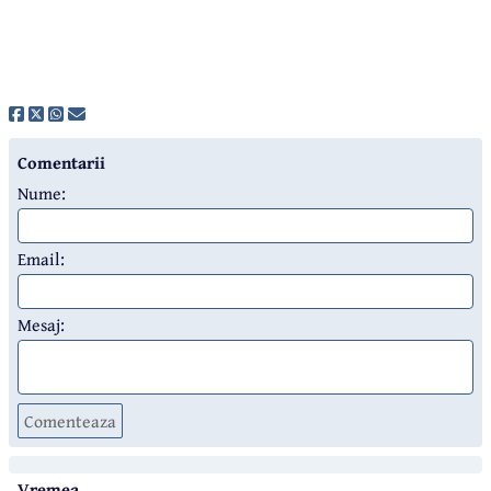
Comentarii
Nume:
Email:
Mesaj:
Comenteaza
Vremea