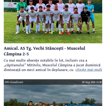
Amical. AS Tg. Vechi Stăncești - Muscelul
Câmpina 2-5
Cu mai multe absențe notabile în lot, inclusiv cea a
„căpitanului” Mititelu, Muscelul Câmpina a jucat duminică
citeste mai mult
dimineață un meci amical în deplasare, cu formația AS Tg.
Vechi Stăncești.
399 vizualizari
09 Aug 2026 13:38