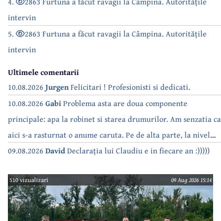
4.
2863 Furtuna a făcut ravagii la Câmpina. Autoritățile
intervin
5.
2863 Furtuna a făcut ravagii la Câmpina. Autoritățile
intervin
Ultimele comentarii
10.08.2026
Jurgen
Felicitari ! Profesionisti si dedicati.
10.08.2026
Gabi
Problema asta are doua componente
principale: apa la robinet si starea drumurilor. Am senzatia ca
aici s-a rasturnat o anume caruta. Pe de alta parte, la nivel
national, serialul asta deja a difuzat episoadele 'fara apa' si
09.08.2026
David
Declarația lui Claudiu e in fiecare an :)))))
'fara energie'. Banuiesc ca urmeaza episodul 'fara hrana'.
510 vizualizari
09 Aug 2026 15:14