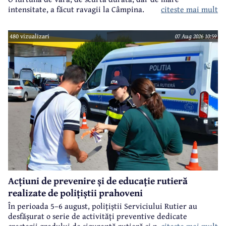
intensitate, a făcut ravagii la Câmpina.
citeste mai mult
480 vizualizari
07 Aug 2026 10:59
Acțiuni de prevenire și de educație rutieră
realizate de polițiștii prahoveni
În perioada 5–6 august, polițiștii Serviciului Rutier au
desfășurat o serie de activități preventive dedicate
citeste mai mult