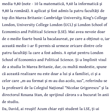
media 9,80 (note - 10 la matematică, 9,60 la informatică și
9,80 la română). A aplicat și fost admis la patru facultăți de
top din Marea Britanie
:
Cambridge University, King's College
London, University College London (UCL) și London School of
Economics and Political Science (LSE). Mai avea nevoie doar
de o medie foarte bună la bacalaureat, pe care a obținut-o, iar
această medie i-ar fi permis să urmeze oricare dintre cele
patru facultăți la care a fost admis. A optat pentru London
School of Economics and Political Science. Și-a împlinit visul
de a studia în Marea Britanie, dar, cu multă modestie, spune
că această realizare nu este doar a lui și a familiei, ci și a
celor care „m-au format și m-au dus acolo, sus
”
, referindu-se
la profesorii de la Colegiul Național
“
Nicolae Grigorescu
”
și la
directorul Roxana Stan, de sprijinul cărora s-a bucurat în anii
de studiu.
Da, David, ai reușit! Acum chiar ești student la LSE, ți-ai