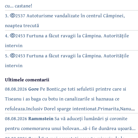
cu... castane!
3.
2537 Autoturisme vandalizate în centrul Câmpinei,
noaptea trecută
4.
2453 Furtuna a făcut ravagii la Câmpina. Autoritățile
intervin
5.
2453 Furtuna a făcut ravagii la Câmpina. Autoritățile
intervin
Ultimele comentarii
08.08.2026
Gore
Pe Bontic,pe toti sefuletii printre care si
Tiseanu i as baga cu botu in canalizarile si haznaua ce
refuleaza.Inclusiv Dorel sparge intentionat.Primarita,Nanu
bea apa de la robinet.Asta as intreba o si pe Izabel Mitrea
08.08.2026
Rammstein
Sa vă aduceți lumânări și coronite
pentru comemorarea unui bolovan...să-i fie dunărea ușoară...