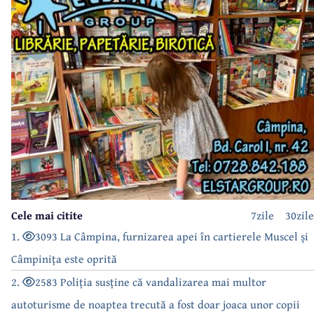
Cele mai citite
7zile
30zile
1.
3093 La Câmpina, furnizarea apei în cartierele Muscel și
Câmpinița este oprită
2.
2583 Poliția susține că vandalizarea mai multor
autoturisme de noaptea trecută a fost doar joaca unor copii