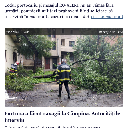
Codul portocaliu și mesajul RO-ALERT nu au rămas fără
urmări, pompierii militari prahoveni fiind solicitați să
citeste mai mult
intervină în mai multe cazuri la copaci doborâți în urma
furtunii de sâmbătă de la prânz.
2453 vizualizari
08 Aug 2026 14:42
Furtuna a făcut ravagii la Câmpina. Autoritățile
intervin
O furtună de vară, de scurtă durată, dar de mare