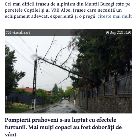
Cel mai dificil traseu de alpinism din Munții Bucegi este pe
peretele Coștilei și al Văii Albe, trasee care necesită un
citeste mai mult
echipament adevcat, experiență și o pregătire specifică.
705 vizualizari
08 Aug 2026 15:06
Pompierii prahoveni s-au luptat cu efectele
furtunii. Mai mulți copaci au fost doborâți de
vânt