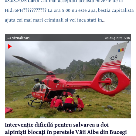
08.08.2026
Carol
Cat mai acceptati aceasta mizerie de la
HidroPH??????????? La ora 5.00 nu este apa, bestia capitalista
ajuta cei mai mari criminali si voi inca stati in
case???????????????
324 vizualizari
08 Aug 2026 17:01
Intervenție dificilă pentru salvarea a doi
alpiniști blocați în peretele Văii Albe din Bucegi