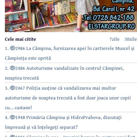
Cele mai citite
7zile
30zile
1.
2986 La Câmpina, furnizarea apei în cartierele Muscel și
Câmpinița este oprită
2.
2486 Autoturisme vandalizate în centrul Câmpinei,
noaptea trecută
3.
2467 Poliția susține că vandalizarea mai multor
autoturisme de noaptea trecută a fost doar joaca unor copii
cu... castane!
4.
1948 Primăria Câmpina și HidroPrahova, discutați
împreună și vă înțelegeți separat?
5.
1831 Câmpina la pas... Imagini horror în curtea unui fost