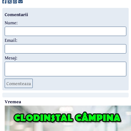
Comentarii
Nume:
Email:
Mesaj:
Comenteaza
Vremea