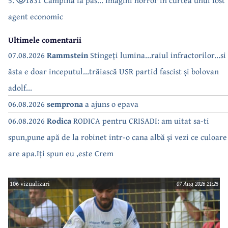
agent economic
Ultimele comentarii
07.08.2026
Rammstein
Stingeți lumina...raiul infractorilor...si
ăsta e doar inceputul...trăiască USR partid fascist și bolovan
adolf...
06.08.2026
semprona
a ajuns o epava
06.08.2026
Rodica
RODICA pentru CRISADI: am uitat sa-ti
spun,pune apă de la robinet intr-o cana albă și vezi ce culoare
are apa.Iți spun eu ,este Crem
106 vizualizari
07 Aug 2026 21:25