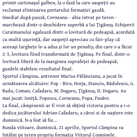
primit cartonașul galben, la o fază la care oaspeții au
reclamat eliminarea portarului formației gazdă.
Imediat după pauză, Corneanu - abia intrat pe teren -
marchează dintr-o deschidere superbă a lui Țigănuș. Echiperii
Caraimanului egalează dintr-o lovitură de pedeapsă, acordată
cu multă ușurință, dar oaspeții apreciau cu fair-play că
aceeași larghețe le-a adus și lor un penalty, din care s-a făcut
2-3, lovitura fiind transformată de Țigănuș. Pe final, dintr-o
lovitură liberă de la marginea suprafeței de pedeapsă,
gazdele stabilesc rezultatul final.
Sportul Câmpina, antrenor Marius Pălăncianu, a jucat în
următoarea alcătuire: Pop - Biro, Horja, Stanciu, Rădulescu, G.
Radu, Coman, Cafadaru, M. Dogaru, Țigănuș, D. Dogaru. Au
mai jucat: Ioniță, Popescu, Corneanu, Popa, Pasăre.
La final, câmpinenii ar fi vrut să obțină victoria pentru a i-o
dedica jucătorului Adrian Cafadaru, a cărui zi de naștere este
duminică. N-a fost să fie...
Runda viitoare, duminică, 21 aprilie, Sportul Câmpina va
întâlni pe teren propriu formația Viitorul Cosminele.