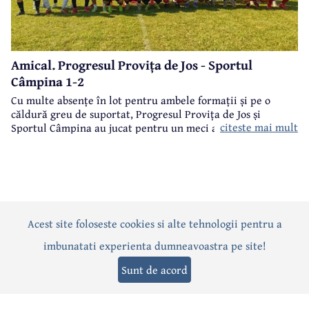
Amical. Progresul Provița de Jos - Sportul
Câmpina 1-2
Cu multe absențe în lot pentru ambele formații și pe o
căldură greu de suportat, Progresul Provița de Jos și
citeste mai mult
Sportul Câmpina au jucat pentru un meci amical.
Acest site foloseste cookies si alte tehnologii pentru a
Actualitate
Politică
Social
Eveniment
Interviuri
imbunatati experienta dumneavoastra pe site!
Sănătate
Editorial
Sport
Anunțuri
Joburi
Turism
Sunt de acord
Termeni și condiții
-
Politica de confidențialitate
-