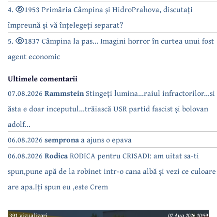
4.
1953 Primăria Câmpina și HidroPrahova, discutați
împreună și vă înțelegeți separat?
5.
1837 Câmpina la pas... Imagini horror în curtea unui fost
agent economic
Ultimele comentarii
07.08.2026
Rammstein
Stingeți lumina...raiul infractorilor...si
ăsta e doar inceputul...trăiască USR partid fascist și bolovan
adolf...
06.08.2026
semprona
a ajuns o epava
06.08.2026
Rodica
RODICA pentru CRISADI: am uitat sa-ti
spun,pune apă de la robinet intr-o cana albă și vezi ce culoare
are apa.Iți spun eu ,este Crem
391 vizualizari
07 Aug 2026 10:59