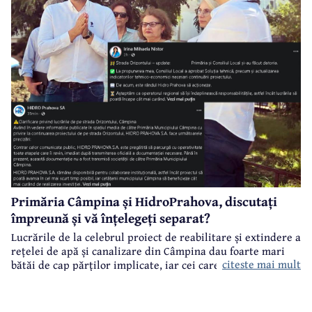
Primăria Câmpina și HidroPrahova, discutați
împreună și vă înțelegeți separat?
Lucrările de la celebrul proiect de reabilitare și extindere a
rețelei de apă și canalizare din Câmpina dau foarte mari
citeste mai mult
bătăi de cap părților implicate, iar cei care suferă sunt
câmpinenii. Exemplul cel mai elocvent - "dureroasa" stradă
Orizontului.