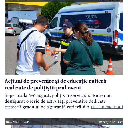
Acțiuni de prevenire și de educație rutieră
realizate de polițiștii prahoveni
În perioada 5–6 august, polițiștii Serviciului Rutier au
desfășurat o serie de activități preventive dedicate
citeste mai mult
creșterii gradului de siguranță rutieră și promovării unui
comportament responsabil în trafic, în contextul sezonului
estival.
1029 vizualizari
06 Aug 2026 14:14