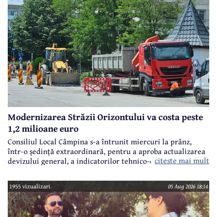
Modernizarea Străzii Orizontului va costa peste
1,2 milioane euro
Consiliul Local Câmpina s-a întrunit miercuri la prânz,
într-o ședință extraordinară, pentru a aproba actualizarea
citeste mai mult
devizului general, a indicatorilor tehnico-economici și a
sumei reprezentând finanțarea de la bugetul local pentru
realizarea modernizării Străzii Orizontului, obiectiv
1955 vizualizari
05 Aug 2026 18:14
finanțat prin Programul Național de Investiții ”Anghel
Saligny”.