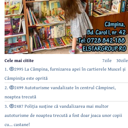
Cele mai citite
7zile
30zile
1.
2995 La Câmpina, furnizarea apei în cartierele Muscel și
Câmpinița este oprită
2.
2499 Autoturisme vandalizate în centrul Câmpinei,
noaptea trecută
3.
2487 Poliția susține că vandalizarea mai multor
autoturisme de noaptea trecută a fost doar joaca unor copii
cu... castane!