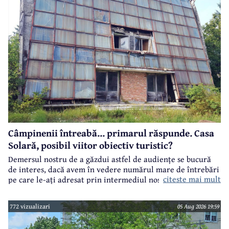
Câmpinenii întreabă... primarul răspunde. Casa
Solară, posibil viitor obiectiv turistic?
Demersul nostru de a găzdui astfel de audiențe se bucură
de interes, dacă avem în vedere numărul mare de întrebări
citeste mai mult
pe care le-ați adresat prin intermediul nostru primarului
municipiului Câmpina, Irina Nistor.
772 vizualizari
05 Aug 2026 19:59