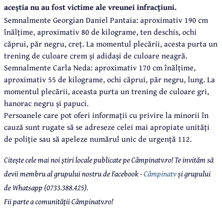
aceștia nu au fost victime ale vreunei infracțiuni.
Semnalmente Georgian Daniel Pantaia: aproximativ 190 cm
înălțime, aproximativ 80 de kilograme, ten deschis, ochi
căprui, păr negru, creț. La momentul plecării, acesta purta un
trening de culoare crem și adidași de culoare neagră.
Semnalmente Carla Neda: aproximativ 170 cm înălțime,
aproximativ 55 de kilograme, ochi căprui, păr negru, lung. La
momentul plecării, aceasta purta un trening de culoare gri,
hanorac negru și papuci.
Persoanele care pot oferi informații cu privire la minorii în
cauză sunt rugate să se adreseze celei mai apropiate unități
de poliție sau să apeleze numărul unic de urgență 112.
Citește cele mai noi știri locale publicate pe Câmpinatv.ro! Te invităm să
devii membru al grupului nostru de Facebook -
Câmpinatv
și grupului
de Whatsapp (0733.388.425).
Fii parte a comunității Câmpinatv.ro!