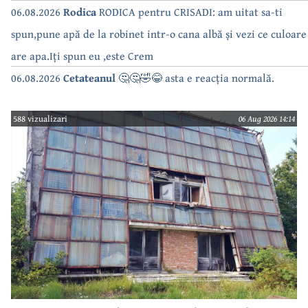
06.08.2026
Rodica
RODICA pentru CRISADI: am uitat sa-ti
spun,pune apă de la robinet intr-o cana albă și vezi ce culoare
are apa.Iți spun eu ,este Crem
06.08.2026
Cetateanul
🤔🤔🤣😂 asta e reacția normală.
588 vizualizari
06 Aug 2026 14:14