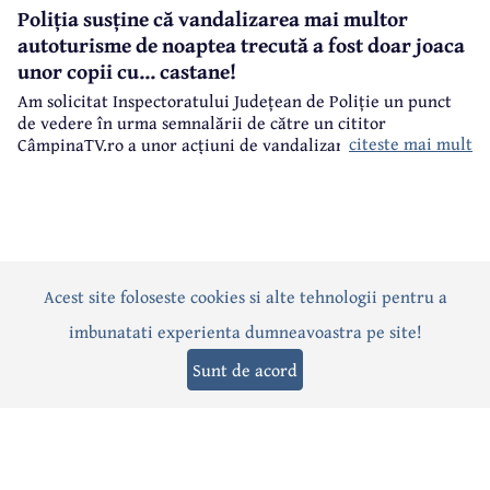
Poliția susține că vandalizarea mai multor
autoturisme de noaptea trecută a fost doar joaca
unor copii cu... castane!
Am solicitat Inspectoratului Județean de Poliție un punct
de vedere în urma semnalării de către un cititor
citeste mai mult
CâmpinaTV.ro a unor acțiuni de vandalizare a unor
autoturisme, noaptea trecută, în centrul municipiului
Câmpina.
Acest site foloseste cookies si alte tehnologii pentru a
Actualitate
Politică
Social
Eveniment
Interviuri
imbunatati experienta dumneavoastra pe site!
Sănătate
Editorial
Sport
Anunțuri
Joburi
Turism
Sunt de acord
Termeni și condiții
-
Politica de confidențialitate
-
Politica cookies
© 2026 Câmpina TV