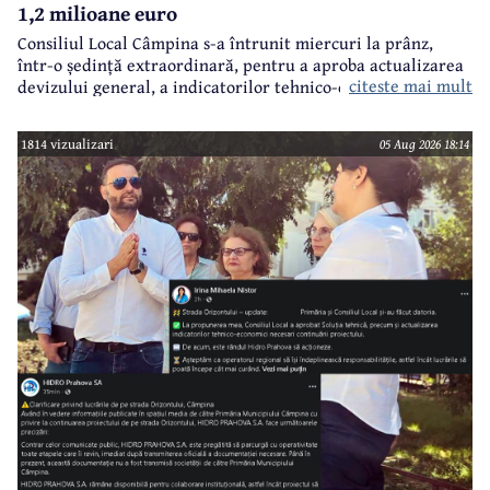
1,2 milioane euro
Consiliul Local Câmpina s-a întrunit miercuri la prânz,
într-o ședință extraordinară, pentru a aproba actualizarea
citeste mai mult
devizului general, a indicatorilor tehnico-economici și a
sumei reprezentând finanțarea de la bugetul local pentru
realizarea modernizării Străzii Orizontului, obiectiv
1814 vizualizari
05 Aug 2026 18:14
finanțat prin Programul Național de Investiții ”Anghel
Saligny”.