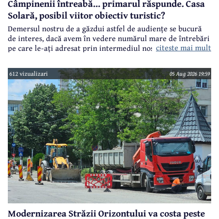
Câmpinenii întreabă... primarul răspunde. Casa
Solară, posibil viitor obiectiv turistic?
Demersul nostru de a găzdui astfel de audiențe se bucură
de interes, dacă avem în vedere numărul mare de întrebări
citeste mai mult
pe care le-ați adresat prin intermediul nostru primarului
municipiului Câmpina, Irina Nistor.
612 vizualizari
05 Aug 2026 19:59
Modernizarea Străzii Orizontului va costa peste