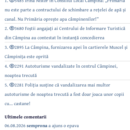
1.
5485 Irina Nistor în Consiliul Local Câmpina: „Primăria
nu este parte a contractului de schimbare a rețelei de apă și
canal. Nu Primăria oprește apa câmpinenilor!”
2.
3680 Foștii angajați ai Centrului de Informare Turistică
din Câmpina au contestat în instanță concedierea
3.
2895 La Câmpina, furnizarea apei în cartierele Muscel și
Câmpinița este oprită
4.
2291 Autoturisme vandalizate în centrul Câmpinei,
noaptea trecută
5.
2281 Poliția susține că vandalizarea mai multor
autoturisme de noaptea trecută a fost doar joaca unor copii
cu... castane!
Ultimele comentarii
06.08.2026
semprona
a ajuns o epava