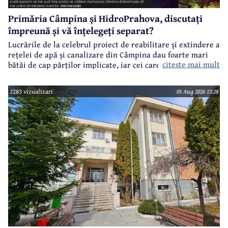
Primăria Câmpina și HidroPrahova, discutați
împreună și vă înțelegeți separat?
Lucrările de la celebrul proiect de reabilitare și extindere a
rețelei de apă și canalizare din Câmpina dau foarte mari
citeste mai mult
bătăi de cap părților implicate, iar cei care suferă sunt
câmpinenii. Exemplul cel mai elocvent - "dureroasa" stradă
Orizontului.
2283 vizualizari
05 Aug 2026 13:28