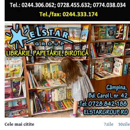
Cele mai citite
7zile
30zile