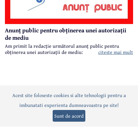
Anunț public pentru obținerea unei autorizații
de mediu
Am primit la redacție următorul anunț public pentru
obținerea unei autorizații de mediu:
citeste mai mult
Acest site foloseste cookies si alte tehnologii pentru a
Actualitate
Politică
Social
Eveniment
Interviuri
imbunatati experienta dumneavoastra pe site!
Sănătate
Editorial
Sport
Anunțuri
Joburi
Turism
Sunt de acord
Termeni și condiții
-
Politica de confidențialitate
-