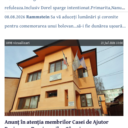
refuleaza.Inclusiv Dorel sparge intentionat.Primarita,Nanu
bea apa de la robinet.Asta as intreba o si pe Izabel Mitrea
08.08.2026
Rammstein
Sa vă aduceți lumânări și coronite
pentru comemorarea unui bolovan...să-i fie dunărea ușoară...
1898 vizualizari
21 Jul 2026 11:04
Anunț în atenția membrilor Casei de Ajutor