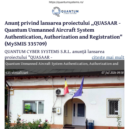
Anunț privind lansarea proiectului „QUASAAR -
Quantum Unmanned Aircraft System
Authentication, Authorization and Registration"
(MySMIS 335709)
QUANTUM CYBER SYSTEMS S.R.L. anunță lansarea
proiectului "QUASAAR -
citeste mai mult
Quantum Unmanned Aircraft System Authentication, Authorization and
Registration" (MySMIS 335709), finanțat prin Programul Creștere
635 vizualizari
07 Jul 2026 09:58
Inteligentă, Digitalizare și Instrumente Financiare 2021-2027 (PoCIDIF) din
Fondul European de Dezvoltare Regională (FEDR).