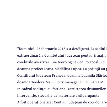
"Duminic
ă
, 25 februarie 2018 s-a desfăşurat, la sediul
extraordinară a Comitetului Judeţean pentru Situaţii 
condiţiile avertizării meteorologice Cod Portocaliu cu 
doamna prefect Ioana-Mădălina Lupea. La şedinţă au 
Consiliului Judeţean Prahova, doamna Ludmila Sfârloag
doamna Teodora Marin, city manager în Primăria Munic
În cadrul şedinţei au fost analizate starea drumurilor 
intervenţie, stocurile de materiale antiderapante.
A fost operaţionalizat Centrul judeţean de coordonare 