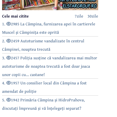
Cele mai citite
7zile
30zile
1.
2985 La Câmpina, furnizarea apei în cartierele
Muscel și Câmpinița este oprită
2.
2459 Autoturisme vandalizate în centrul
Câmpinei, noaptea trecută
3.
2457 Poliția susține că vandalizarea mai multor
autoturisme de noaptea trecută a fost doar joaca
unor copii cu... castane!
4.
1957 Un consilier local din Câmpina a fost
amendat de poliție
5.
1942 Primăria Câmpina și HidroPrahova,
discutați împreună și vă înțelegeți separat?