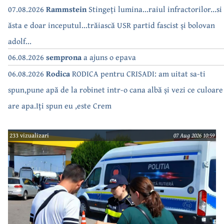
07.08.2026
Rammstein
Stingeți lumina...raiul infractorilor...si
ăsta e doar inceputul...trăiască USR partid fascist și bolovan
adolf...
06.08.2026
semprona
a ajuns o epava
06.08.2026
Rodica
RODICA pentru CRISADI: am uitat sa-ti
spun,pune apă de la robinet intr-o cana albă și vezi ce culoare
are apa.Iți spun eu ,este Crem
233 vizualizari
07 Aug 2026 10:59