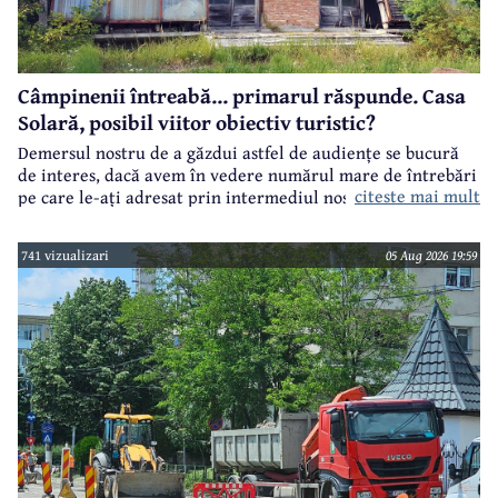
Câmpinenii întreabă... primarul răspunde. Casa
Solară, posibil viitor obiectiv turistic?
Demersul nostru de a găzdui astfel de audiențe se bucură
de interes, dacă avem în vedere numărul mare de întrebări
citeste mai mult
pe care le-ați adresat prin intermediul nostru primarului
municipiului Câmpina, Irina Nistor.
741 vizualizari
05 Aug 2026 19:59