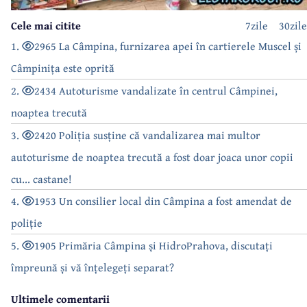
Cele mai citite
7zile
30zile
1.
2965 La Câmpina, furnizarea apei în cartierele Muscel și
Câmpinița este oprită
2.
2434 Autoturisme vandalizate în centrul Câmpinei,
noaptea trecută
3.
2420 Poliția susține că vandalizarea mai multor
autoturisme de noaptea trecută a fost doar joaca unor copii
cu... castane!
4.
1953 Un consilier local din Câmpina a fost amendat de
poliție
5.
1905 Primăria Câmpina și HidroPrahova, discutați
împreună și vă înțelegeți separat?
Ultimele comentarii