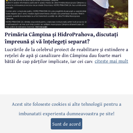
Primăria Câmpina și HidroPrahova, discutați
împreună și vă înțelegeți separat?
Lucrările de la celebrul proiect de reabilitare și extindere a
rețelei de apă și canalizare din Câmpina dau foarte mari
citeste mai mult
bătăi de cap părților implicate, iar cei care suferă sunt
câmpinenii. Exemplul cel mai elocvent - "dureroasa" stradă
Orizontului.
Acest site foloseste cookies si alte tehnologii pentru a
Actualitate
Politică
Social
Eveniment
Interviuri
imbunatati experienta dumneavoastra pe site!
Sănătate
Editorial
Sport
Anunțuri
Joburi
Turism
Sunt de acord