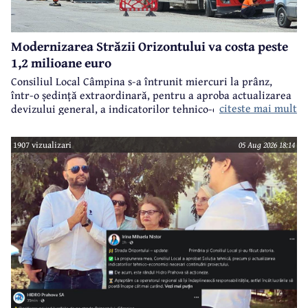
Modernizarea Străzii Orizontului va costa peste
1,2 milioane euro
Consiliul Local Câmpina s-a întrunit miercuri la prânz,
într-o ședință extraordinară, pentru a aproba actualizarea
citeste mai mult
devizului general, a indicatorilor tehnico-economici și a
sumei reprezentând finanțarea de la bugetul local pentru
realizarea modernizării Străzii Orizontului, obiectiv
1907 vizualizari
05 Aug 2026 18:14
finanțat prin Programul Național de Investiții ”Anghel
Saligny”.