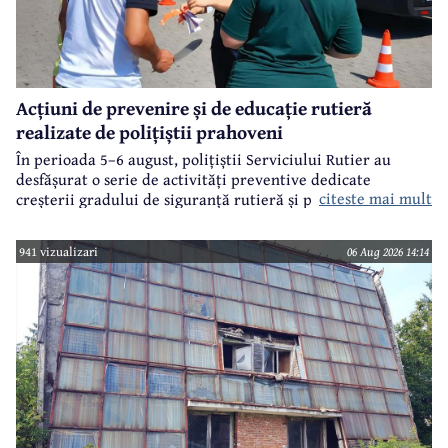
Acțiuni de prevenire și de educație rutieră
realizate de polițiștii prahoveni
În perioada 5–6 august, polițiștii Serviciului Rutier au
desfășurat o serie de activități preventive dedicate
citeste mai mult
creșterii gradului de siguranță rutieră și promovării unui
comportament responsabil în trafic, în contextul sezonului
estival.
941 vizualizari
06 Aug 2026 14:14