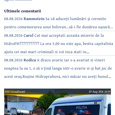
Ultimele comentarii
08.08.2026
Rammstein
Sa vă aduceți lumânări și coronite
pentru comemorarea unui bolovan...să-i fie dunărea ușoară...
08.08.2026
Carol
Cat mai acceptati aceasta mizerie de la
HidroPH??????????? La ora 5.00 nu este apa, bestia capitalista
ajuta cei mai mari criminali si voi inca stati in
case???????????????
08.08.2026
Rodica
A dracu avarie iar s-a avariat si vineri
noaptea la oa 1, o să o țină langa intr-o avarie si-și bat joc de
acest oraș.Rușine Hidroprahova, nici măcar nu aveți bunul
simț să anunțați.
434 vizualizari
07 Aug 2026 10:59