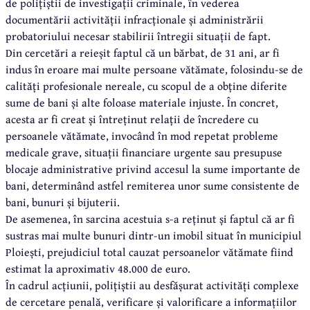
de polițiștii de investigații criminale, în vederea
documentării activității infracționale și administrării
probatoriului necesar stabilirii întregii situații de fapt.
Din cercetări a reieșit faptul că un bărbat, de 31 ani, ar fi
indus în eroare mai multe persoane vătămate, folosindu-se de
calități profesionale nereale, cu scopul de a obține diferite
sume de bani și alte foloase materiale injuste. În concret,
acesta ar fi creat și întreținut relații de încredere cu
persoanele vătămate, invocând în mod repetat probleme
medicale grave, situații financiare urgente sau presupuse
blocaje administrative privind accesul la sume importante de
bani, determinând astfel remiterea unor sume consistente de
bani, bunuri și bijuterii.
De asemenea, în sarcina acestuia s-a reținut și faptul că ar fi
sustras mai multe bunuri dintr-un imobil situat în municipiul
Ploiești, prejudiciul total cauzat persoanelor vătămate fiind
estimat la aproximativ 48.000 de euro.
În cadrul acțiunii, polițiștii au desfășurat activități complexe
de cercetare penală, verificare și valorificare a informațiilor