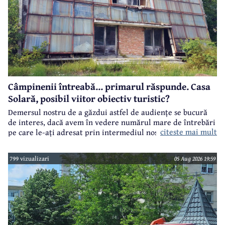
Câmpinenii întreabă... primarul răspunde. Casa
Solară, posibil viitor obiectiv turistic?
Demersul nostru de a găzdui astfel de audiențe se bucură
de interes, dacă avem în vedere numărul mare de întrebări
citeste mai mult
pe care le-ați adresat prin intermediul nostru primarului
municipiului Câmpina, Irina Nistor.
799 vizualizari
05 Aug 2026 19:59