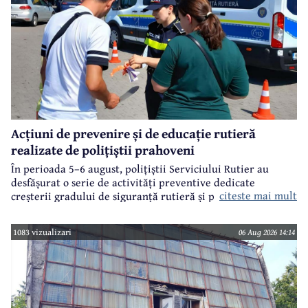
Acțiuni de prevenire și de educație rutieră
realizate de polițiștii prahoveni
În perioada 5–6 august, polițiștii Serviciului Rutier au
desfășurat o serie de activități preventive dedicate
citeste mai mult
creșterii gradului de siguranță rutieră și promovării unui
comportament responsabil în trafic, în contextul sezonului
estival.
1083 vizualizari
06 Aug 2026 14:14