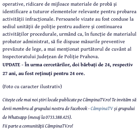
operative, ridicare de mijloace materiale de probă și
identificare a tuturor elementelor relevante pentru probarea
activității infracționale. Persoanele vizate au fost conduse la
sediul unității de poliție pentru audiere și continuarea
activităților procedurale, urmând ca, în funcție de materialul
probator administrat, să fie dispuse măsurile preventive
prevăzute de lege, a mai menționat purtătorul de cuvânt al
Inspectoratului Județean de Poliție Prahova.
UPDATE - În urma cercetărilor, doi bărbați de 24, respectiv
27 ani, au fost reținuți pentru 24 ore.
(Foto cu caracter ilustrativ)
Citește cele mai noi știri locale publicate pe CâmpinaTV.ro! Te invităm să
devii membru al grupului nostru de Facebook -
CâmpinaTV
și grupului
de Whatsapp (mesaj la 0733.388.425).
Fii parte a comunității CâmpinaTV.ro!