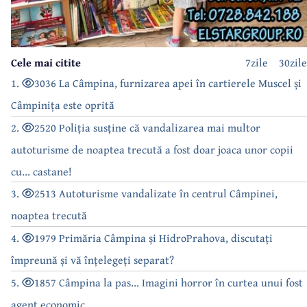
Cele mai citite
7zile
30zile
1.
3036 La Câmpina, furnizarea apei în cartierele Muscel și
Câmpinița este oprită
2.
2520 Poliția susține că vandalizarea mai multor
autoturisme de noaptea trecută a fost doar joaca unor copii
cu... castane!
3.
2513 Autoturisme vandalizate în centrul Câmpinei,
noaptea trecută
4.
1979 Primăria Câmpina și HidroPrahova, discutați
împreună și vă înțelegeți separat?
5.
1857 Câmpina la pas... Imagini horror în curtea unui fost
agent economic