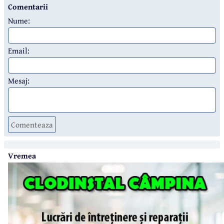
Comentarii
Nume:
Email:
Mesaj:
Comenteaza
Vremea