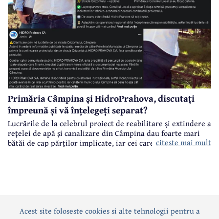
Primăria Câmpina și HidroPrahova, discutați
împreună și vă înțelegeți separat?
Lucrările de la celebrul proiect de reabilitare și extindere a
rețelei de apă și canalizare din Câmpina dau foarte mari
citeste mai mult
bătăi de cap părților implicate, iar cei care suferă sunt
câmpinenii. Exemplul cel mai elocvent - "dureroasa" stradă
Orizontului.
Acest site foloseste cookies si alte tehnologii pentru a