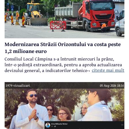
Modernizarea Străzii Orizontului va costa peste
1,2 milioane euro
Consiliul Local Câmpina s-a întrunit miercuri la prânz,
într-o ședință extraordinară, pentru a aproba actualizarea
citeste mai mult
devizului general, a indicatorilor tehnico-economici și a
sumei reprezentând finanțarea de la bugetul local pentru
realizarea modernizării Străzii Orizontului, obiectiv
1979 vizualizari
05 Aug 2026 18:14
finanțat prin Programul Național de Investiții ”Anghel
Saligny”.