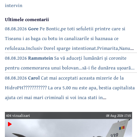
intervin
Ultimele comentarii
08.08.2026
Gore
Pe Bontic,pe toti sefuletii printre care si
Tiseanu i as baga cu botu in canalizarile si haznaua ce
refuleaza.Inclusiv Dorel sparge intentionat.Primarita,Nanu
bea apa de la robinet.Asta as intreba o si pe Izabel Mitrea
08.08.2026
Rammstein
Sa vă aduceți lumânări și coronite
pentru comemorarea unui bolovan...să-i fie dunărea ușoară...
08.08.2026
Carol
Cat mai acceptati aceasta mizerie de la
HidroPH??????????? La ora 5.00 nu este apa, bestia capitalista
ajuta cei mai mari criminali si voi inca stati in
case???????????????
404 vizualizari
08 Aug 2026 17:01