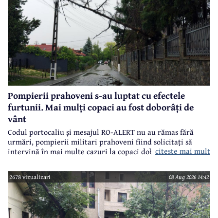
Pompierii prahoveni s-au luptat cu efectele
furtunii. Mai mulți copaci au fost doborâți de
vânt
Codul portocaliu și mesajul RO-ALERT nu au rămas fără
urmări, pompierii militari prahoveni fiind solicitați să
citeste mai mult
intervină în mai multe cazuri la copaci doborâți în urma
furtunii de sâmbătă de la prânz.
2678 vizualizari
08 Aug 2026 14:42