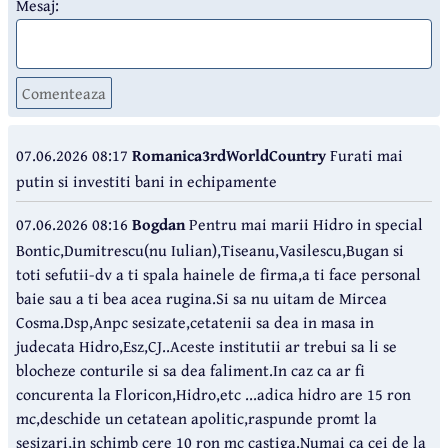
Mesaj:
Comenteaza
07.06.2026 08:17
Romanica3rdWorldCountry
Furati mai
putin si investiti bani in echipamente
07.06.2026 08:16
Bogdan
Pentru mai marii Hidro in special
Bontic,Dumitrescu(nu Iulian),Tiseanu,Vasilescu,Bugan si
toti sefutii-dv a ti spala hainele de firma,a ti face personal
baie sau a ti bea acea rugina.Si sa nu uitam de Mircea
Cosma.Dsp,Anpc sesizate,cetatenii sa dea in masa in
judecata Hidro,Esz,CJ..Aceste institutii ar trebui sa li se
blocheze conturile si sa dea faliment.In caz ca ar fi
concurenta la Floricon,Hidro,etc ...adica hidro are 15 ron
mc,deschide un cetatean apolitic,raspunde promt la
sesizari,in schimb cere 10 ron mc castiga.Numai ca cei de la