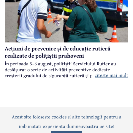
Acțiuni de prevenire și de educație rutieră
realizate de polițiștii prahoveni
În perioada 5–6 august, polițiștii Serviciului Rutier au
desfășurat o serie de activități preventive dedicate
citeste mai mult
creșterii gradului de siguranță rutieră și promovării unui
comportament responsabil în trafic, în contextul sezonului
estival.
Acest site foloseste cookies si alte tehnologii pentru a
Actualitate
Politică
Social
Eveniment
Interviuri
imbunatati experienta dumneavoastra pe site!