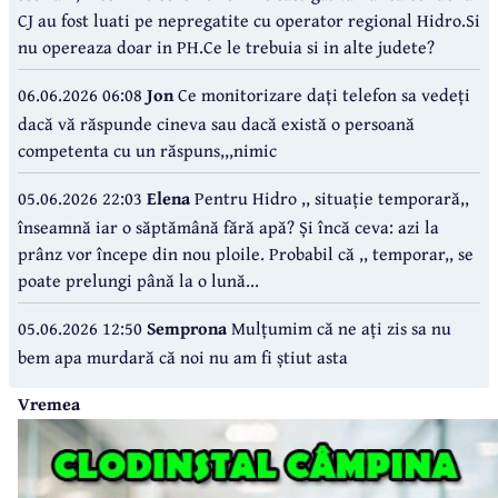
CJ au fost luati pe nepregatite cu operator regional Hidro.Si
nu opereaza doar in PH.Ce le trebuia si in alte judete?
06.06.2026 06:08
Jon
Ce monitorizare dați telefon sa vedeți
dacă vă răspunde cineva sau dacă există o persoană
competenta cu un răspuns,,,nimic
05.06.2026 22:03
Elena
Pentru Hidro ,, situație temporară,,
înseamnă iar o săptămână fără apă? Și încă ceva: azi la
prânz vor începe din nou ploile. Probabil că ,, temporar,, se
poate prelungi până la o lună...
05.06.2026 12:50
Semprona
Mulțumim că ne ați zis sa nu
bem apa murdară că noi nu am fi știut asta
Vremea