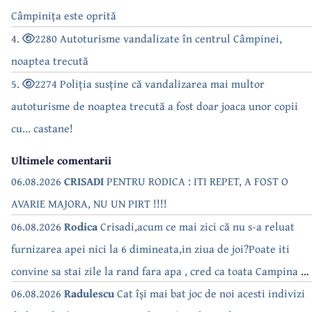
Câmpinița este oprită
4.
2280 Autoturisme vandalizate în centrul Câmpinei,
noaptea trecută
5.
2274 Poliția susține că vandalizarea mai multor
autoturisme de noaptea trecută a fost doar joaca unor copii
cu... castane!
Ultimele comentarii
06.08.2026
CRISADI
PENTRU RODICA : ITI REPET, A FOST O
AVARIE MAJORA, NU UN PIRT !!!!
06.08.2026
Rodica
Crisadi,acum ce mai zici că nu s-a reluat
furnizarea apei nici la 6 dimineata,in ziua de joi?Poate iti
convine sa stai zile la rand fara apa , cred ca toata Campina s-
a săturat de cate ori se tot oprește apa!!
06.08.2026
Radulescu
Cat își mai bat joc de noi acesti indivizi