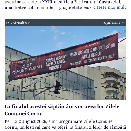
avea loc ce-a de-a XXIII-a ediție a Festivalului Cașcavelei,
citeste mai mult
una dintre cele mai iubite și așteptate manifestări de acest
gen din județul Prahova.
4217 vizualizari
27 Jul 2026 11:23
La finalul acestei săptămâni vor avea loc Zilele
Comunei Cornu
Pe 1 și 2 august 2026, sunt programate Zilele Comunei
Cornu, un festival care va oferi, la finalul zilelor de sâmbătă