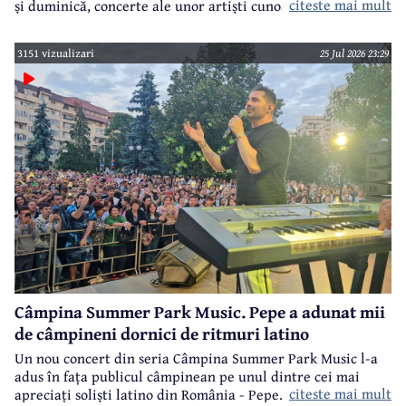
citeste mai mult
și duminică, concerte ale unor artiști cunoscuți.
3151 vizualizari
25 Jul 2026 23:29
Câmpina Summer Park Music. Pepe a adunat mii
de câmpineni dornici de ritmuri latino
Un nou concert din seria Câmpina Summer Park Music l-a
adus în fața publicul câmpinean pe unul dintre cei mai
citeste mai mult
apreciați soliști latino din România - Pepe.