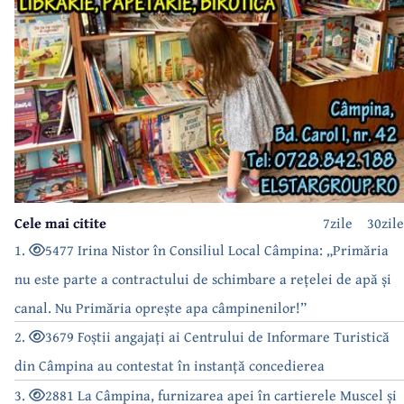
Cele mai citite
7zile
30zile
1.
5477 Irina Nistor în Consiliul Local Câmpina: „Primăria
nu este parte a contractului de schimbare a rețelei de apă și
canal. Nu Primăria oprește apa câmpinenilor!”
2.
3679 Foștii angajați ai Centrului de Informare Turistică
din Câmpina au contestat în instanță concedierea
3.
2881 La Câmpina, furnizarea apei în cartierele Muscel și