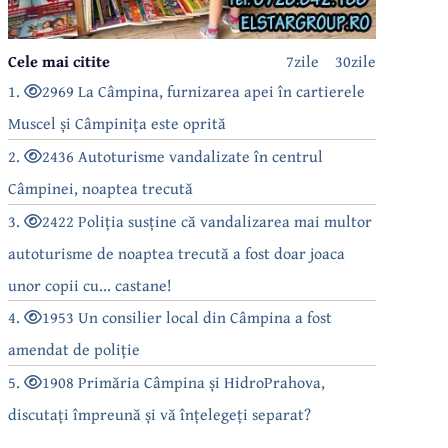
Cele mai citite
7zile
30zile
1.
2969 La Câmpina, furnizarea apei în cartierele
Muscel și Câmpinița este oprită
2.
2436 Autoturisme vandalizate în centrul
Câmpinei, noaptea trecută
3.
2422 Poliția susține că vandalizarea mai multor
autoturisme de noaptea trecută a fost doar joaca
unor copii cu... castane!
4.
1953 Un consilier local din Câmpina a fost
amendat de poliție
5.
1908 Primăria Câmpina și HidroPrahova,
discutați împreună și vă înțelegeți separat?