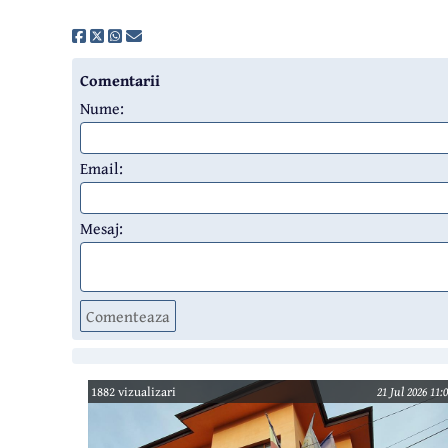
Comentarii
Nume:
Email:
Mesaj:
Comenteaza
1882 vizualizari
21 Jul 2026 11: