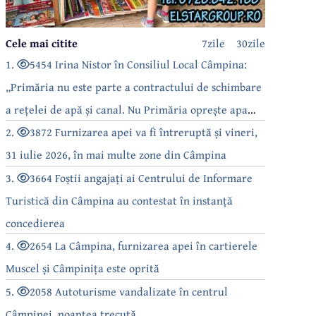
Cele mai citite
7zile
30zile
1.
5454 Irina Nistor în Consiliul Local Câmpina:
„Primăria nu este parte a contractului de schimbare
a rețelei de apă și canal. Nu Primăria oprește apa
câmpinenilor!”
2.
3872 Furnizarea apei va fi întreruptă și vineri,
31 iulie 2026, în mai multe zone din Câmpina
3.
3664 Foștii angajați ai Centrului de Informare
Turistică din Câmpina au contestat în instanță
concedierea
4.
2654 La Câmpina, furnizarea apei în cartierele
Muscel și Câmpinița este oprită
5.
2058 Autoturisme vandalizate în centrul
Câmpinei, noaptea trecută