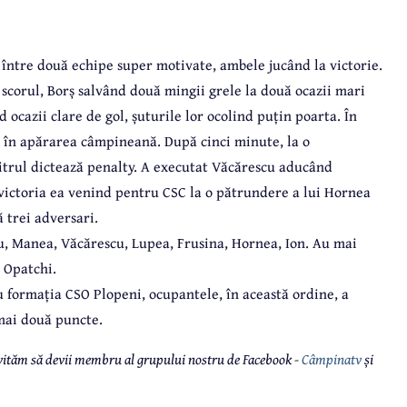
, între două echipe super motivate, ambele jucând la victorie.
scorul, Borș salvând două mingii grele la două ocazii mari
 ocazii clare de gol, șuturile lor ocolind puțin poarta. În
e în apărarea câmpineană. După cinci minute, la o
itrul dictează penalty. A executat Văcărescu aducând
victoria ea venind pentru CSC la o pătrundere a lui Hornea
 trei adversari.
u, Manea, Văcărescu, Lupea, Frusina, Hornea, Ion. Au mai
 Opatchi.
u formația CSO Plopeni, ocupantele, în această ordine, a
mai două puncte.
 invităm să devii membru al grupului nostru de Facebook -
Câmpinatv
și