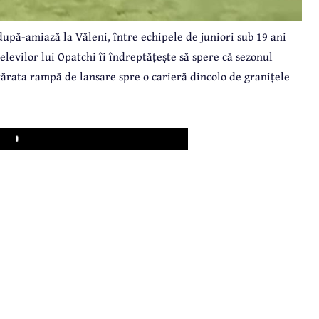
după-amiază la Văleni, între echipele de juniori sub 19 ani
elevilor lui Opatchi îi îndreptățește să spere că sezonul
vărata rampă de lansare spre o carieră dincolo de granițele
Play