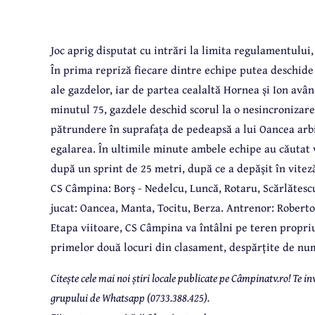
Joc aprig disputat cu intrări la limita regulamentului
În prima repriză fiecare dintre echipe putea deschide 
ale gazdelor, iar de partea cealaltă Hornea și Ion având
minutul 75, gazdele deschid scorul la o nesincronizar
pătrundere în suprafața de pedeapsă a lui Oancea arb
egalarea. În ultimile minute ambele echipe au căutat 
după un sprint de 25 metri, după ce a depășit în viteză
CS Câmpina: Borș - Nedelcu, Luncă, Rotaru, Scărlătesc
jucat: Oancea, Manta, Tocitu, Berza. Antrenor: Roberto
Etapa viitoare, CS Câmpina va întâlni pe teren propri
primelor două locuri din clasament, despărțite de nu
Citește cele mai noi știri locale publicate pe Câmpinatv.ro! Te
grupului de Whatsapp (0733.388.425).