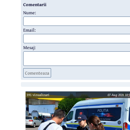
Comentarii
Nume:
Email:
Mesaj:
Comenteaza
391 vizualizari
07 Aug 2026 10:5