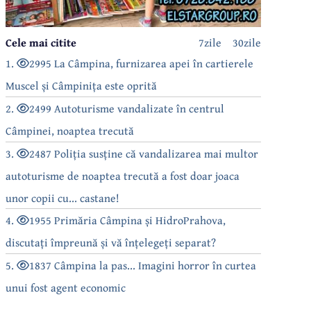
Cele mai citite
7zile
30zile
1.
2995 La Câmpina, furnizarea apei în cartierele
Muscel și Câmpinița este oprită
2.
2499 Autoturisme vandalizate în centrul
Câmpinei, noaptea trecută
3.
2487 Poliția susține că vandalizarea mai multor
autoturisme de noaptea trecută a fost doar joaca
unor copii cu... castane!
4.
1955 Primăria Câmpina și HidroPrahova,
discutați împreună și vă înțelegeți separat?
5.
1837 Câmpina la pas... Imagini horror în curtea
unui fost agent economic