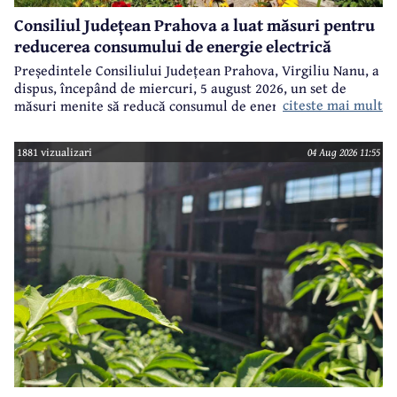
Consiliul Județean Prahova a luat măsuri pentru
reducerea consumului de energie electrică
Președintele Consiliului Județean Prahova, Virgiliu Nanu, a
dispus, începând de miercuri, 5 august 2026, un set de
citeste mai mult
măsuri menite să reducă consumul de energie electrică în
toate imobilele aflate în proprietatea Consiliului Județean,
ca parte a unui demers mai amplu de utilizare responsabilă
1881 vizualizari
04 Aug 2026 11:55
a fondurilor publice.