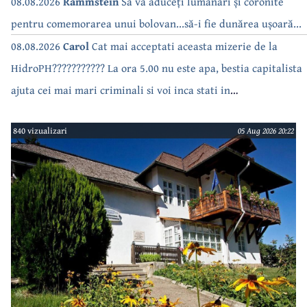
bea apa de la robinet.Asta as intreba o si pe Izabel Mitrea
08.08.2026
Rammstein
Sa vă aduceți lumânări și coronite
pentru comemorarea unui bolovan...să-i fie dunărea ușoară...
08.08.2026
Carol
Cat mai acceptati aceasta mizerie de la
HidroPH??????????? La ora 5.00 nu este apa, bestia capitalista
ajuta cei mai mari criminali si voi inca stati in
case???????????????
840 vizualizari
05 Aug 2026 20:22