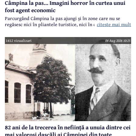
Câmpina la pas... Imagini horror în curtea unui
fost agent economic
Parcurgând Câmpina la pas ajungi și în zone care nu se
regăsesc nici în pliantele turistice, nici în cele.. electorale.
citeste mai mult
1412 vizualizari
04 Aug 2026 10:25
82 ani de la trecerea în neființă a unuia dintre cei
mai valoroși dascăli ai Câmpinei din toate