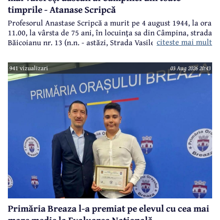
timprile - Atanase Scripcă
Profesorul Anastase Scripcă a murit pe 4 august 1944, la ora
11.00, la vârsta de 75 ani, în locuinţa sa din Câmpina, strada
citeste mai mult
Băicoianu nr. 13 (n.n. - astăzi, Strada Vasile Alecsandri).
Este înmormântat în cimitirul central (Bobâlna de azi).
Ulterior, meşterul popular Nicolae Goage aşează aici, în
941 vizualizari
03 Aug 2026 20:43
memoria sa şi a soţiei, Maria Scripcă, o troiţă din lemn
sculptat,care astăzi, din păcate, nu mai există.
Primăria Breaza l-a premiat pe elevul cu cea mai
mare medie la Evaluarea Națională