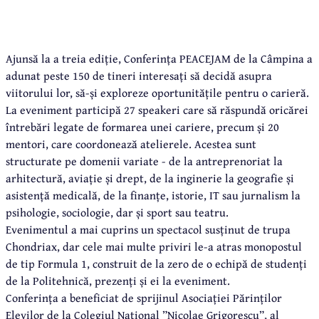
Ajunsă la a treia ediție, Conferința PEACEJAM de la Câmpina a
adunat peste 150 de tineri interesați să decidă asupra
viitorului lor, să-și exploreze oportunitățile pentru o carieră.
La eveniment participă 27 speakeri care să răspundă oricărei
întrebări legate de formarea unei cariere, precum și 20
mentori, care coordonează atelierele. Acestea sunt
structurate pe domenii variate - de la antreprenoriat la
arhitectură, aviație și drept, de la inginerie la geografie și
asistență medicală, de la finanțe, istorie, IT sau jurnalism la
psihologie, sociologie, dar și sport sau teatru.
Evenimentul a mai cuprins un spectacol susținut de trupa
Chondriax, dar cele mai multe priviri le-a atras monopostul
de tip Formula 1, construit de la zero de o echipă de studenți
de la Politehnică, prezenți și ei la eveniment.
Conferința a beneficiat de sprijinul Asociației Părinților
Elevilor de la Colegiul Național ”Nicolae Grigorescu”, al