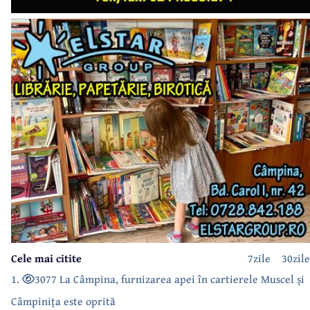
Cele mai citite
7zile
30zile
1.
3077 La Câmpina, furnizarea apei în cartierele Muscel și
Câmpinița este oprită