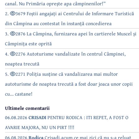
canal. Nu Primăria oprește apa câmpinenilor!”
2.
3679 Foștii angajați ai Centrului de Informare Turistică
din Câmpina au contestat în instanță concedierea
3.
2876 La Câmpina, furnizarea apei în cartierele Muscel și
Câmpinița este oprită
4.
2276 Autoturisme vandalizate în centrul Câmpinei,
noaptea trecută
5.
2271 Poliția susține că vandalizarea mai multor
autoturisme de noaptea trecută a fost doar joaca unor copii
cu... castane!
Ultimele comentarii
06.08.2026
CRISADI
PENTRU RODICA : ITI REPET, A FOST O
AVARIE MAJORA, NU UN PIRT !!!!
06.08.2026
Rodica
Crisadi,acum ce mai zici că nu s-a reluat