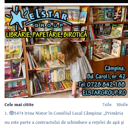
Cele mai citite
7zile
30zile
1.
5474 Irina Nistor în Consiliul Local Câmpina: „Primăria
nu este parte a contractului de schimbare a rețelei de apă și