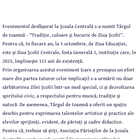
Evenimentul desfășurat la Școala Centrală s-a numit Târgul
de toamnă - “Tradiție, culoare și bucurie de Ziua Școlii”.
Pentru că, în fiecare an, la 5 octombrie, de Ziua Educației,
este și Ziua Școlii Centrale, fosta Generală 2, instituție care, în
2025, împlinește 111 ani de existență.
Prin organizarea acestui eveniment (care a presupus un efort
mare din partea tuturor celor implicați) s-a urmărit nu doar
sărbătorirea Zilei Școlii într-un mod special, ci și dezvoltarea
spiritului civic, a respectului pentru muncă, tradiție și
natură. De asemenea, Târgul de toamnă a oferit un spațiu
deschis pentru exprimarea talentelor artistice și practice ale
elevilor sprijiniți, evident, de părinți și cadre didactice.
Pentru că, trebuie să știți, Asociația Părinților de la Școala
Centrală a avut un rol esențial în organizarea târgului.