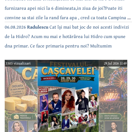
furnizarea apei nici la 6 dimineata,in ziua de joi?Poate iti
convine sa stai zile la rand fara apa , cred ca toata Campina s-
a săturat de cate ori se tot oprește apa!!
06.08.2026
Radulescu
Cat își mai bat joc de noi acesti indivizi
de la Hidro? Acum nu mai e hotărârea lui Hidro cum spune
dna primar. Ce face primaria pentru noi? Multumim
3303 vizualizari
29 Jul 2026 11:49