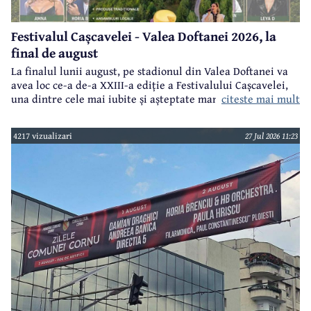
Festivalul Cașcavelei - Valea Doftanei 2026, la
final de august
La finalul lunii august, pe stadionul din Valea Doftanei va
avea loc ce-a de-a XXIII-a ediție a Festivalului Cașcavelei,
citeste mai mult
una dintre cele mai iubite și așteptate manifestări de acest
gen din județul Prahova.
4217 vizualizari
27 Jul 2026 11:23