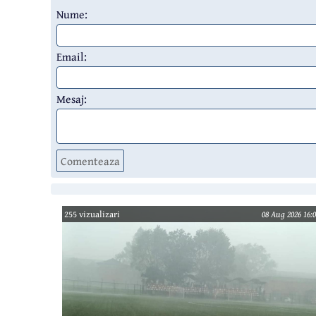
Nume:
Email:
Mesaj:
Comenteaza
255 vizualizari
08 Aug 2026 16:0