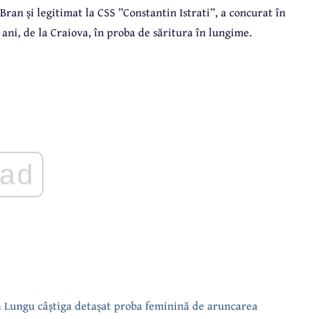
ran și legitimat la CSS ”Constantin Istrati”, a concurat în
ani, de la Craiova, în proba de săritura în lungime.
ad
 Lungu câștiga detașat proba feminină de aruncarea