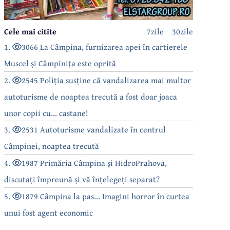
Cele mai citite
7zile
30zile
1.
3066 La Câmpina, furnizarea apei în cartierele
Muscel și Câmpinița este oprită
2.
2545 Poliția susține că vandalizarea mai multor
autoturisme de noaptea trecută a fost doar joaca
unor copii cu... castane!
3.
2531 Autoturisme vandalizate în centrul
Câmpinei, noaptea trecută
4.
1987 Primăria Câmpina și HidroPrahova,
discutați împreună și vă înțelegeți separat?
5.
1879 Câmpina la pas... Imagini horror în curtea
unui fost agent economic