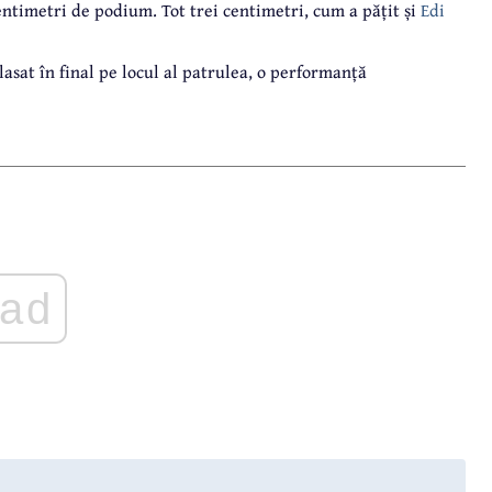
centimetri de podium. Tot trei centimetri, cum a pățit și
Edi
lasat în final pe locul al patrulea, o performanță
ad