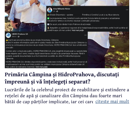
Primăria Câmpina și HidroPrahova, discutați
împreună și vă înțelegeți separat?
Lucrările de la celebrul proiect de reabilitare și extindere a
rețelei de apă și canalizare din Câmpina dau foarte mari
citeste mai mult
bătăi de cap părților implicate, iar cei care suferă sunt
câmpinenii. Exemplul cel mai elocvent - "dureroasa" stradă
Orizontului.