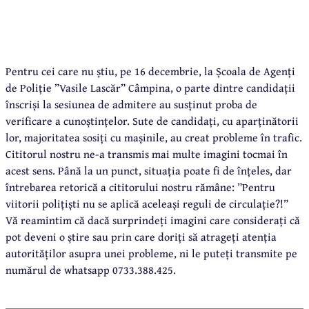
Pentru cei care nu știu, pe 16 decembrie, la Școala de Agenți
de Poliție ”Vasile Lascăr” Câmpina, o parte dintre candidații
înscriși la sesiunea de admitere au susținut proba de
verificare a cunoștințelor. Sute de candidați, cu aparținătorii
lor, majoritatea sosiți cu mașinile, au creat probleme în trafic.
Cititorul nostru ne-a transmis mai multe imagini tocmai în
acest sens. Până la un punct, situația poate fi de înțeles, dar
întrebarea retorică a cititorului nostru rămâne: ”Pentru
viitorii polițiști nu se aplică aceleași reguli de circulație?!”
Vă reamintim că dacă surprindeți imagini care considerați că
pot deveni o știre sau prin care doriți să atrageți atenția
autorităților asupra unei probleme, ni le puteți transmite pe
numărul de whatsapp 0733.388.425.