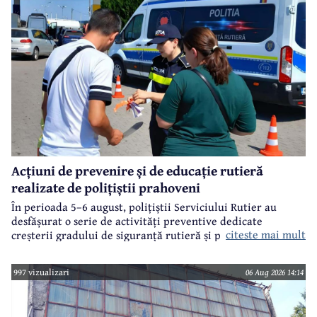
Acțiuni de prevenire și de educație rutieră
realizate de polițiștii prahoveni
În perioada 5–6 august, polițiștii Serviciului Rutier au
desfășurat o serie de activități preventive dedicate
citeste mai mult
creșterii gradului de siguranță rutieră și promovării unui
comportament responsabil în trafic, în contextul sezonului
estival.
997 vizualizari
06 Aug 2026 14:14