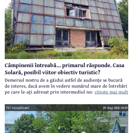
Câmpinenii întreabă... primarul răspunde. Casa
Solară, posibil viitor obiectiv turistic?
Demersul nostru de a găzdui astfel de audiențe se bucură
de interes, dacă avem în vedere numărul mare de întrebări
citeste mai mult
pe care le-ați adresat prin intermediul nostru primarului
municipiului Câmpina, Irina Nistor.
757 vizualizari
05 Aug 2026 19:59