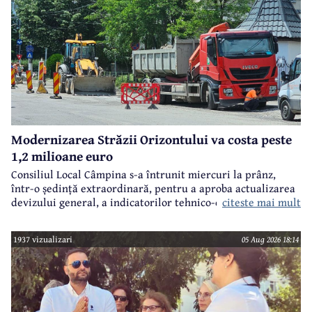
Modernizarea Străzii Orizontului va costa peste
1,2 milioane euro
Consiliul Local Câmpina s-a întrunit miercuri la prânz,
într-o ședință extraordinară, pentru a aproba actualizarea
citeste mai mult
devizului general, a indicatorilor tehnico-economici și a
sumei reprezentând finanțarea de la bugetul local pentru
realizarea modernizării Străzii Orizontului, obiectiv
1937 vizualizari
05 Aug 2026 18:14
finanțat prin Programul Național de Investiții ”Anghel
Saligny”.