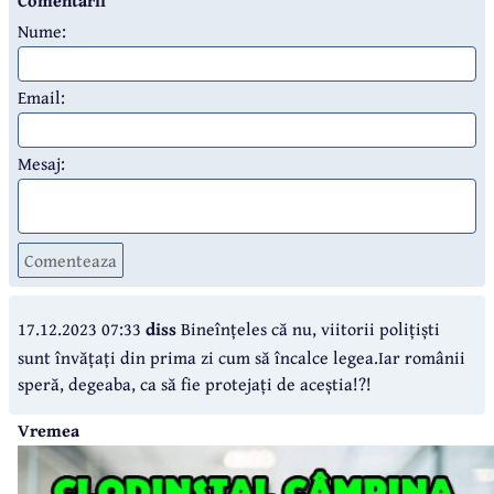
Nume:
Email:
Mesaj:
Comenteaza
17.12.2023 07:33
diss
Bineînțeles că nu, viitorii polițiști
sunt învățați din prima zi cum să încalce legea.Iar românii
speră, degeaba, ca să fie protejați de aceștia!?!
Vremea