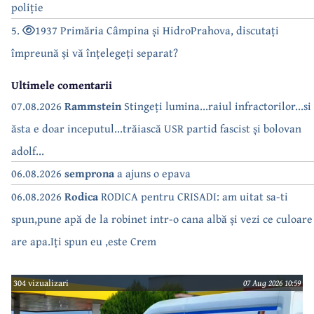
poliție
5.
1937 Primăria Câmpina și HidroPrahova, discutați
împreună și vă înțelegeți separat?
Ultimele comentarii
07.08.2026
Rammstein
Stingeți lumina...raiul infractorilor...si
ăsta e doar inceputul...trăiască USR partid fascist și bolovan
adolf...
06.08.2026
semprona
a ajuns o epava
06.08.2026
Rodica
RODICA pentru CRISADI: am uitat sa-ti
spun,pune apă de la robinet intr-o cana albă și vezi ce culoare
are apa.Iți spun eu ,este Crem
304 vizualizari
07 Aug 2026 10:59