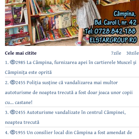
Cele mai citite
7zile
30zile
1.
2985 La Câmpina, furnizarea apei în cartierele Muscel și
Câmpinița este oprită
2.
2455 Poliția susține că vandalizarea mai multor
autoturisme de noaptea trecută a fost doar joaca unor copii
cu... castane!
3.
2455 Autoturisme vandalizate în centrul Câmpinei,
noaptea trecută
4.
1955 Un consilier local din Câmpina a fost amendat de