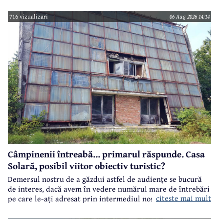
716 vizualizari
06 Aug 2026 14:14
Câmpinenii întreabă... primarul răspunde. Casa
Solară, posibil viitor obiectiv turistic?
Demersul nostru de a găzdui astfel de audiențe se bucură
de interes, dacă avem în vedere numărul mare de întrebări
citeste mai mult
pe care le-ați adresat prin intermediul nostru primarului
municipiului Câmpina, Irina Nistor.