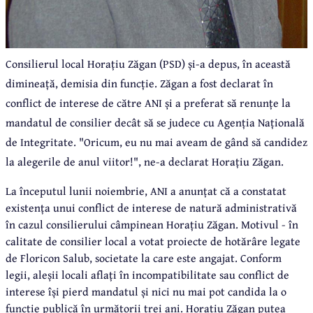
Consilierul local Horațiu Zăgan (PSD) și-a depus, în această
dimineață, demisia din funcție. Zăgan a fost declarat în
conflict de interese de către ANI și a preferat să renunțe la
mandatul de consilier decât să se judece cu Agenția Națională
de Integritate. "Oricum, eu nu mai aveam de gând să candidez
la alegerile de anul viitor!", ne-a declarat Horațiu Zăgan.
La începutul lunii noiembrie, ANI a anunțat că a constatat
existența unui conflict de interese de natură administrativă
în cazul consilierului câmpinean Horațiu Zăgan. Motivul - în
calitate de consilier local a votat proiecte de hotărâre legate
de Floricon Salub, societate la care este angajat. Conform
legii, aleșii locali aflați în incompatibilitate sau conflict de
interese își pierd mandatul și nici nu mai pot candida la o
funcție publică în următorii trei ani. Horațiu Zăgan putea