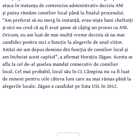
ataca în instanța de contencios administrativ decizia ANI
și putea rămâne consilier local până la finalul procesului.
"Am preferat să nu merg în instanță, erau niște bani cheltuiți
și nici nu cred că aș fi avut șanse să câștig un proces cu ANI.
Oricum, eu am luat de mai multă vreme decizia să nu mai
candidez pentru nici o funcție la alegerile de anul viitor.
Astăzi mi-am depus demisia din funcția de consilier local și
am încheiat acest capitol", a afirmat Horațiu Zăgan. Acesta se
afla la cel de-al șaselea mandat consecutiv de consilier
local. Cel mai probabil, locul său în CL Câmpina nu va fi luat
de nimeni pentru cele câteva luni care au mai rămas până la
alegerile locale. Zăgan a candidat pe lista USL în 2012.