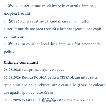
3.
2329 Autoturisme vandalizate în centrul Câmpinei,
noaptea trecută
4.
2325 Poliția susține că vandalizarea mai multor
autoturisme de noaptea trecută a fost doar joaca unor copii
cu... castane!
5.
1947 Un consilier local din Câmpina a fost amendat de
poliție
Ultimele comentarii
06.08.2026
semprona
a ajuns o epava
06.08.2026
Rodica
RODICA pentru CRISADI: am uitat sa-ti
spun,pune apă de la robinet intr-o cana albă și vezi ce culoare
are apa.Iți spun eu ,este Crem
06.08.2026
Cetateanul
🤔🤔🤣😂 asta e reacția normală.