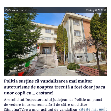
câmpinenii. Exemplul cel mai elocvent - "dureroasa" stradă
Orizontului.
2325 vizualizari
05 Aug 2026 13:28
Poliția susține că vandalizarea mai multor
autoturisme de noaptea trecută a fost doar joaca
unor copii cu... castane!
Am solicitat Inspectoratului Județean de Poliție un punct
de vedere în urma semnalării de către un cititor
citeste mai mult
CâmpinaTV.ro a unor acțiuni de vandalizare a unor