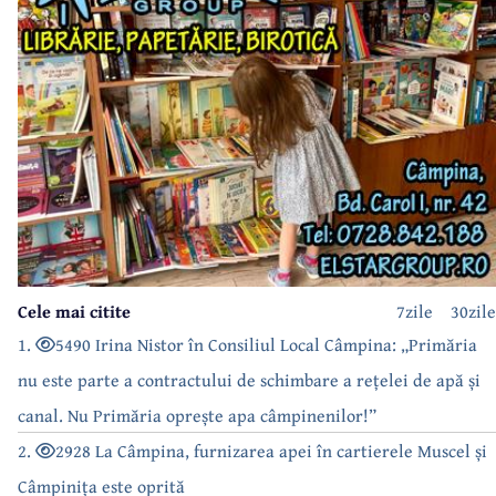
Cele mai citite
7zile
30zile
1.
5490 Irina Nistor în Consiliul Local Câmpina: „Primăria
nu este parte a contractului de schimbare a rețelei de apă și
canal. Nu Primăria oprește apa câmpinenilor!”
2.
2928 La Câmpina, furnizarea apei în cartierele Muscel și
Câmpinița este oprită