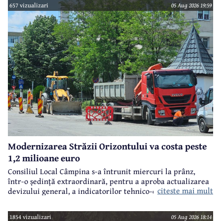
657 vizualizari
05 Aug 2026 19:59
Modernizarea Străzii Orizontului va costa peste
1,2 milioane euro
Consiliul Local Câmpina s-a întrunit miercuri la prânz,
într-o ședință extraordinară, pentru a aproba actualizarea
citeste mai mult
devizului general, a indicatorilor tehnico-economici și a
sumei reprezentând finanțarea de la bugetul local pentru
realizarea modernizării Străzii Orizontului, obiectiv
1854 vizualizari
05 Aug 2026 18:14
finanțat prin Programul Național de Investiții ”Anghel