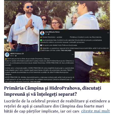
Saligny”.
Primăria Câmpina și HidroPrahova, discutați
împreună și vă înțelegeți separat?
Lucrările de la celebrul proiect de reabilitare și extindere a
rețelei de apă și canalizare din Câmpina dau foarte mari
citeste mai mult
bătăi de cap părților implicate, iar cei care suferă sunt