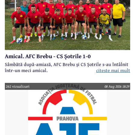
Amical. AFC Brebu - CS Șotrile 1-0
Sâmbătă după-amiază, AFC Brebu și CS Șotrile s-au întâlnit
într-un meci amical.
citeste mai mult
262 vizualizari
08 Aug 2026 18:29