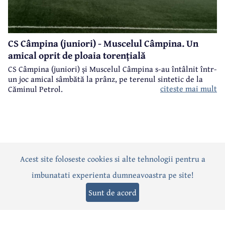
CS Câmpina (juniori) - Muscelul Câmpina. Un
amical oprit de ploaia torențială
CS Câmpina (juniori) și Muscelul Câmpina s-au întâlnit într-
un joc amical sâmbătă la prânz, pe terenul sintetic de la
citeste mai mult
Căminul Petrol.
Acest site foloseste cookies si alte tehnologii pentru a
Actualitate
Politică
Social
Eveniment
Interviuri
imbunatati experienta dumneavoastra pe site!
Sănătate
Editorial
Sport
Anunțuri
Joburi
Turism
Sunt de acord
Termeni și condiții
-
Politica de confidențialitate
-