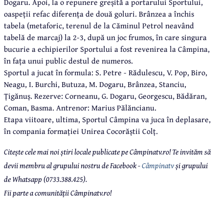
Dogaru. Apoi, la o repunere greșită a portarului Sportului,
oaspeții refac diferența de două goluri. Brânzea a închis
tabela (metaforic, terenul de la Căminul Petrol neavând
tabelă de marcaj) la 2-3, după un joc frumos, în care singura
bucurie a echipierilor Sportului a fost revenirea la Câmpina,
în fața unui public destul de numeros.
Sportul a jucat în formula: S. Petre - Rădulescu, V. Pop, Biro,
Neagu, I. Burchi, Butuza, M. Dogaru, Brânzea, Stanciu,
Țigănuș. Rezerve: Corneanu, G. Dogaru, Georgescu, Bădăran,
Coman, Basma. Antrenor: Marius Pălăncianu.
Etapa viitoare, ultima, Sportul Câmpina va juca în deplasare,
în compania formației Unirea Cocorăștii Colț.
Citește cele mai noi știri locale publicate pe Câmpinatv.ro! Te invităm să
devii membru al grupului nostru de Facebook -
Câmpinatv
și grupului
de Whatsapp (0733.388.425).
Fii parte a comunității Câmpinatv.ro!