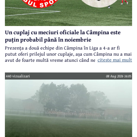
Un cuplaj cu meciuri oficiale la Câmpina este
puțin probabil până în noiembrie
Prezența a două echipe din Câmpina în Liga a 4-a ar fi
putut oferi prilejul unor cuplaje, așa cum Câmpina nu a mai
citeste mai mult
avut de foarte multă vreme atunci când ne referim la
meciuri oficiale de seniori.
440 vizualizari
08 Aug 2026 16:05