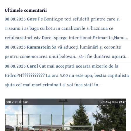
Ultimele comentarii
08.08.2026
Gore
Pe Bontic,pe toti sefuletii printre care si
Tiseanu i as baga cu botu in canalizarile si haznaua ce
refuleaza.Inclusiv Dorel sparge intentionat.Primarita,Nanu
bea apa de la robinet.Asta as intreba o si pe Izabel Mitrea
08.08.2026
Rammstein
Sa vă aduceți lumânări și coronite
pentru comemorarea unui bolovan...să-i fie dunărea ușoară...
08.08.2026
Carol
Cat mai acceptati aceasta mizerie de la
HidroPH??????????? La ora 5.00 nu este apa, bestia capitalista
ajuta cei mai mari criminali si voi inca stati in
case???????????????
300 vizualizari
08 Aug 2026 19:47