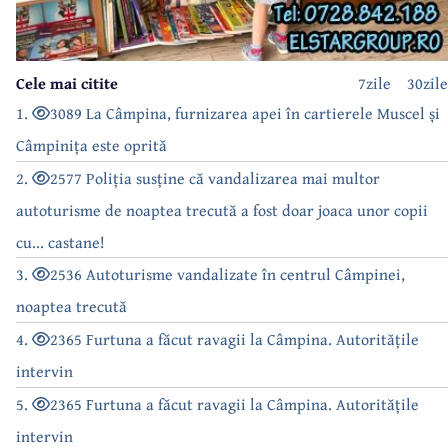
Cele mai citite
7zile
30zile
1.
3089 La Câmpina, furnizarea apei în cartierele Muscel și
Câmpinița este oprită
2.
2577 Poliția susține că vandalizarea mai multor
autoturisme de noaptea trecută a fost doar joaca unor copii
cu... castane!
3.
2536 Autoturisme vandalizate în centrul Câmpinei,
noaptea trecută
4.
2365 Furtuna a făcut ravagii la Câmpina. Autoritățile
intervin
5.
2365 Furtuna a făcut ravagii la Câmpina. Autoritățile
intervin