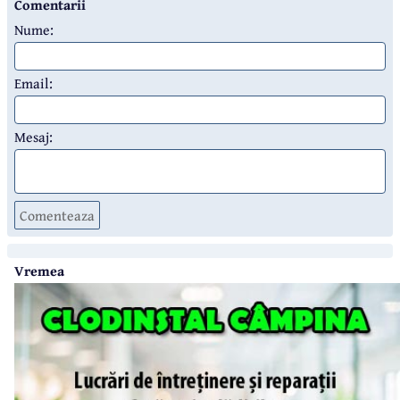
Comentarii
Nume:
Email:
Mesaj:
Comenteaza
Vremea