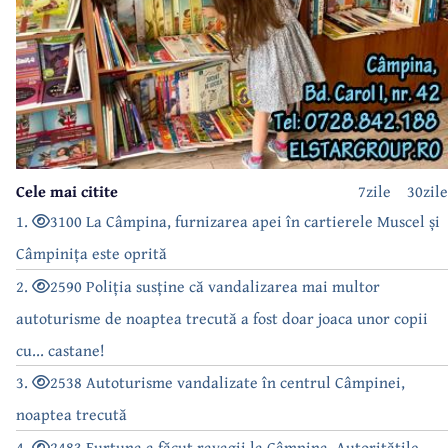
Cele mai citite
7zile
30zile
1.
3100 La Câmpina, furnizarea apei în cartierele Muscel și
Câmpinița este oprită
2.
2590 Poliția susține că vandalizarea mai multor
autoturisme de noaptea trecută a fost doar joaca unor copii
cu... castane!
3.
2538 Autoturisme vandalizate în centrul Câmpinei,
noaptea trecută
4.
2483 Furtuna a făcut ravagii la Câmpina. Autoritățile