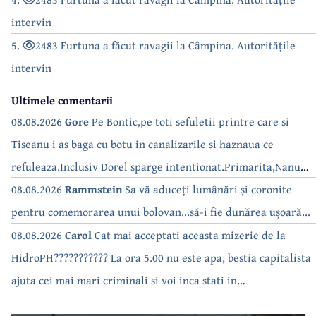
intervin
5.
2483 Furtuna a făcut ravagii la Câmpina. Autoritățile
intervin
Ultimele comentarii
08.08.2026
Gore
Pe Bontic,pe toti sefuletii printre care si
Tiseanu i as baga cu botu in canalizarile si haznaua ce
refuleaza.Inclusiv Dorel sparge intentionat.Primarita,Nanu
bea apa de la robinet.Asta as intreba o si pe Izabel Mitrea
08.08.2026
Rammstein
Sa vă aduceți lumânări și coronite
pentru comemorarea unui bolovan...să-i fie dunărea ușoară...
08.08.2026
Carol
Cat mai acceptati aceasta mizerie de la
HidroPH??????????? La ora 5.00 nu este apa, bestia capitalista
ajuta cei mai mari criminali si voi inca stati in
case???????????????