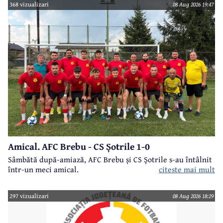
368 vizualizari
08 Aug 2026 19:47
Amical. AFC Brebu - CS Șotrile 1-0
Sâmbătă după-amiază, AFC Brebu și CS Șotrile s-au întâlnit
într-un meci amical.
citeste mai mult
297 vizualizari
08 Aug 2026 18:29