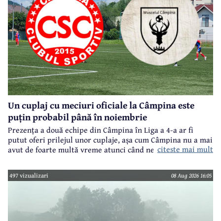
Un cuplaj cu meciuri oficiale la Câmpina este
puțin probabil până în noiembrie
Prezența a două echipe din Câmpina în Liga a 4-a ar fi
putut oferi prilejul unor cuplaje, așa cum Câmpina nu a mai
citeste mai mult
avut de foarte multă vreme atunci când ne referim la
meciuri oficiale de seniori.
497 vizualizari
08 Aug 2026 16:05