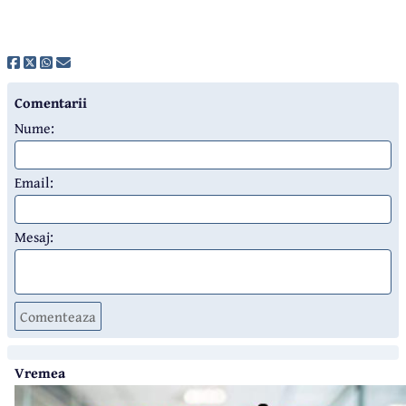
Comentarii
Nume:
Email:
Mesaj:
Comenteaza
Vremea