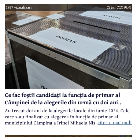
1937 vizualizari
22 Jun 2026 09:43
Ce fac foștii candidați la funcția de primar al
Câmpinei de la alegerile din urmă cu doi ani...
Au trecut doi ani de la alegerile locale din iunie 2024. Cele
care s-au finalizat cu alegerea în funcția de primar al
citeste mai mult
municipiului Câmpina a Irinei Mihaela Nistor, care l-a
învins pe primarul în funcție de atunci, Alin Ioan
Moldoveanu.