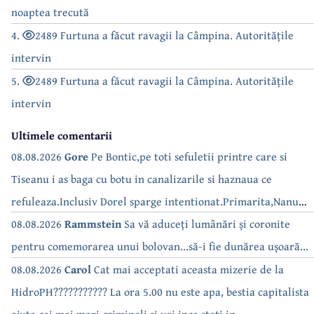
noaptea trecută
4.
2489 Furtuna a făcut ravagii la Câmpina. Autoritățile
intervin
5.
2489 Furtuna a făcut ravagii la Câmpina. Autoritățile
intervin
Ultimele comentarii
08.08.2026
Gore
Pe Bontic,pe toti sefuletii printre care si
Tiseanu i as baga cu botu in canalizarile si haznaua ce
refuleaza.Inclusiv Dorel sparge intentionat.Primarita,Nanu
bea apa de la robinet.Asta as intreba o si pe Izabel Mitrea
08.08.2026
Rammstein
Sa vă aduceți lumânări și coronite
pentru comemorarea unui bolovan...să-i fie dunărea ușoară...
08.08.2026
Carol
Cat mai acceptati aceasta mizerie de la
HidroPH??????????? La ora 5.00 nu este apa, bestia capitalista
ajuta cei mai mari criminali si voi inca stati in