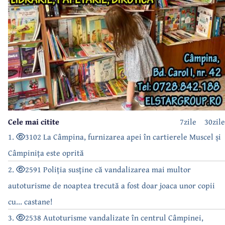
Cele mai citite
7zile
30zile
1.
3102 La Câmpina, furnizarea apei în cartierele Muscel și
Câmpinița este oprită
2.
2591 Poliția susține că vandalizarea mai multor
autoturisme de noaptea trecută a fost doar joaca unor copii
cu... castane!
3.
2538 Autoturisme vandalizate în centrul Câmpinei,