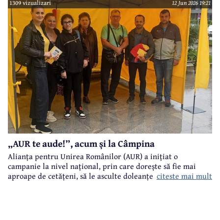
1309 vizualizari
12 Jun 2026 19:21
„AUR te aude!”, acum și la Câmpina
Alianța pentru Unirea Românilor (AUR) a inițiat o
campanie la nivel național, prin care dorește să fie mai
citeste mai mult
aproape de cetățeni, să le asculte doleanțele și problemele.
„AUR te aude!” este numele acestei campanii care a ajuns și
la Câmpina.